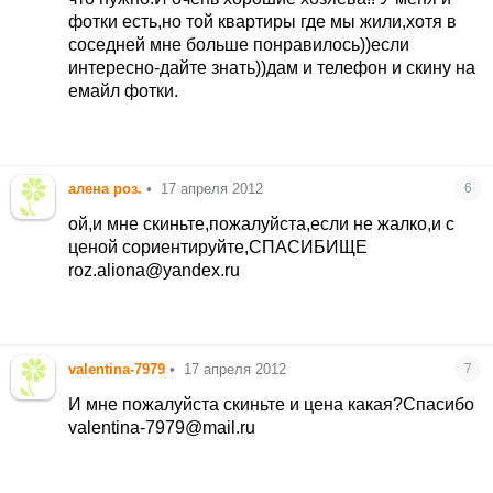
фотки есть,но той квартиры где мы жили,хотя в
соседней мне больше понравилось))если
интересно-дайте знать))дам и телефон и скину на
емайл фотки.
алена роз.
•
17 апреля 2012
6
ой,и мне скиньте,пожалуйста,если не жалко,и с
ценой сориентируйте,СПАСИБИЩЕ
roz.aliona@yandex.ru
valentina-7979
•
17 апреля 2012
7
И мне пожалуйста скиньте и цена какая?Спасибо
valentina-7979@mail.ru