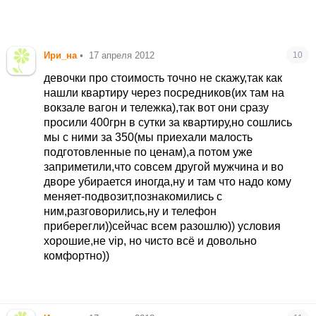
Ири_на
•
17 апреля 2012
10
девочки про стоимость точно не скажу,так как
нашли квартиру через посредников(их там на
вокзале вагон и тележка),так вот они сразу
просили 400грн в сутки за квартиру,но сошлись
мы с ними за 350(мы приехали малость
подготовленные по ценам
),а потом уже
заприметили,что совсем другой мужчина и во
дворе убирается иногда,ну и там что надо кому
меняет-подвозит,познакомились с
ним,разговорились,ну и телефон
приберегли))сейчас всем разошлю)) условия
хорошие,не vip, но чисто всё и довольно
комфортно))