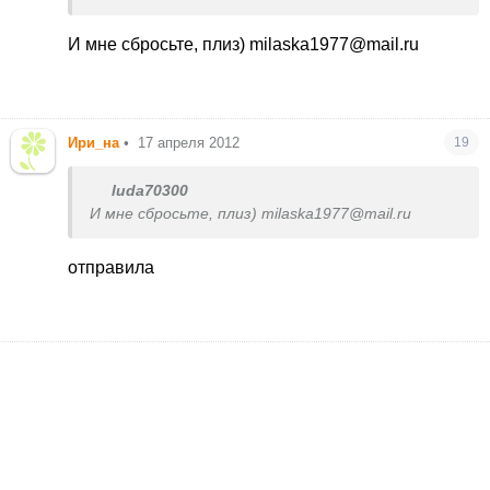
вокзале вагон и тележка),так вот они сразу
просили 400грн в сутки за квартиру,но сошлись
И мне сбросьте, плиз) milaska1977@mail.ru
мы с ними за 350(мы приехали малость
подготовленные по ценам
),а потом уже
заприметили,что совсем другой мужчина и во
дворе убирается иногда,ну и там что надо кому
Ири_на
•
17 апреля 2012
19
меняет-подвозит,познакомились с
ним,разговорились,ну и телефон
luda70300
приберегли))сейчас всем разошлю)) условия
И мне сбросьте, плиз) milaska1977@mail.ru
хорошие,не vip, но чисто всё и довольно
комфортно))
отправила