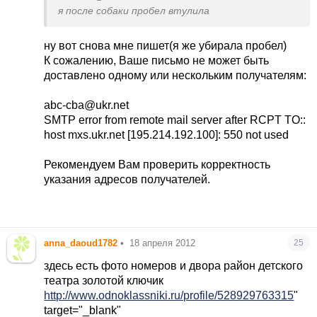
я после собаки пробел втулила
ну вот снова мне пишет(я же убирала пробел)
К сожалению, Ваше письмо не может быть
доставлено одному или нескольким получателям:
abc-cba@ukr.net
SMTP error from remote mail server after RCPT TO::
host mxs.ukr.net [195.214.192.100]: 550 not used
Рекомендуем Вам проверить корректность
указания адресов получателей.
anna_daoud1782
•
18 апреля 2012
25
здесь есть фото номеров и двора район детского
театра золотой ключик
http://www.odnoklassniki.ru/profile/528929763315
"
target="_blank"