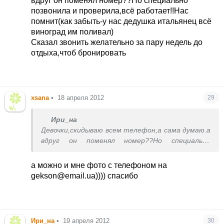
вдруг он поменял номер??
Но специально
позвонила и проверила,всё работает!!Нас
помнит(как забыть-у нас дедушка итальянец всё
виноград им поливал
)
Сказал звонить желательно за пару недель до
отдыха,чтоб бронировать
xsana
•
18 апреля 2012
29
Ири_на
Девочки,скидываю всем телефон,а сама думаю.а
вдруг он поменял номер??
Но специально
позвонила и проверила,всё работает!!Нас
помнит(как забыть-у нас дедушка итальянец
а можно и мне фото с телефоном на
всё виноград им поливал
)
gekson@email.ua)))) спасибо
Сказал звонить желательно за пару недель до
отдыха,чтоб бронировать
Ири_на
•
19 апреля 2012
30