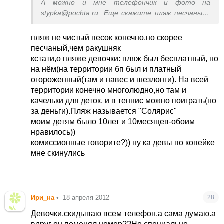
А можно и мне телефончик и фото на
на емайл фотки.
stypka@pochta.ru. Еще скажите пляж песчаный?
Для ребенка 3-х лет подойдет? Авообще уже
пора брать комиссионные
пляж не чистый песок конечно,но скорее
песчаный,чем ракушняк
кстати,о пляже девочки: пляж был бесплатный, но
на нём(на территории бп был и платный
огороженный(там и навес и шезлонги). На всей
территории конечно многолюдно,но там и
качельки для деток, и в теннис можно поиграть(но
за деньги).Пляж называется "Солярис"
моим детям было 10лет и 10месяцев-обоим
нравилось))
комиссионные говорите?)) ну ка девы по копейке
мне скинулись
Ири_на
•
18 апреля 2012
28
Девочки,скидываю всем телефон,а сама думаю.а