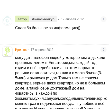
автор
Ананомчикус
•
17 апреля 2012
4
Спасибо большое за информацию))
Ири_на
•
17 апреля 2012
5
могу дать телефон людей у которых мы отдыхали
прошлым летом в Евпатории,мы каждый год
ездим и всё перебирали,а на этом варианте
решили остановиться,так как и к морю близко(3-
5мин) и рыночек рядом.Только там не совсем
квартира,вернее даже квартира.но не в большом
доме, а такой себе 2х-этажный дом на
4квартиры,в каждой по
2комнаты,кухня,санузел,холодильник,телевизор,ко
меняют раз в неделю,вся посуда...ну вобщем всё
что нужно.И очень хорошие хозяева!! У меня и