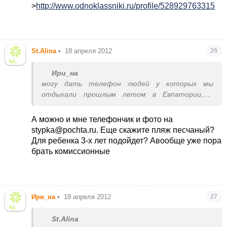
>
http://www.odnoklassniki.ru/profile/528929763315
St.Alina
•
18 апреля 2012
26
Ири_на
могу дать телефон людей у которых мы
отдыхали прошлым летом в Евпатории,мы
каждый год ездим и всё перебирали,а на этом
варианте решили остановиться,так как и к
А можно и мне телефончик и фото на
морю близко(3-5мин) и рыночек рядом.Только
stypka@pochta.ru. Еще скажите пляж песчаный?
там не совсем квартира,вернее даже
Для ребенка 3-х лет подойдет? Авообще уже пора
квартира.но не в большом доме, а такой себе
брать комиссионные
2х-этажный дом на 4квартиры,в каждой по
2комнаты,кухня,санузел,холодильник,телевизор,кон
меняют раз в неделю,вся посуда...ну вобщем всё
что нужно.И очень хорошие хозяева!! У меня и
Ири_на
•
18 апреля 2012
27
фотки есть,но той квартиры где мы жили,хотя
в соседней мне больше понравилось))если
St.Alina
интересно-дайте знать))дам и телефон и скину