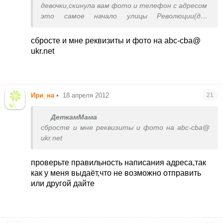
девочки,скинула вам фото и телефон с адресом
это самое начало улицы Революции(дом
11),район набережной Терешковой(или старая
набережная), до набережной Горького(более
сбросте и мне реквизиты и фото на abc-cba@
новой,там больше развлечений наверное)
ukr.net
гулять минут 20(или ехать на трамвае),но за
лет 10 отдыха в Евпатории мы для себя
решили,что всё таки нам больше по душе жить
ближе к набережной Терешковой(как по мне
Ири_на
•
18 апреля 2012
21
здесь потише райончик),а гулять ходить на
новую
ДеткамМама
сбросте и мне реквизиты и фото на abc-cba@
ukr.net
проверьте правильность написания адреса,так
как у меня выдаёт,что не возможно отправить
или другой дайте