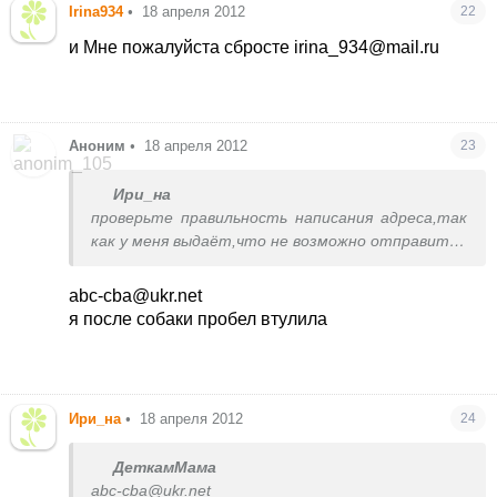
Irina934
•
18 апреля 2012
22
и Мне пожалуйста сбросте irina_934@mail.ru
Аноним
•
18 апреля 2012
23
Ири_на
проверьте правильность написания адреса,так
как у меня выдаёт,что не возможно отправить
или другой дайте
abc-cba@ukr.net
я после собаки пробел втулила
Ири_на
•
18 апреля 2012
24
ДеткамМама
abc-cba@ukr.net