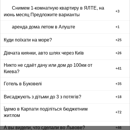
Снимем 1-комнатную квартиру в ЯЛТЕ, на
+
3
июнь месяц Предложите варианты
аренда дома летом в Алуште
+
1
Куди поїхати на море?
+
25
Дівчата киянки, авто шлях через Київ
+
26
Никто не сдаёт дачу или дом до 100км от
+
41
Киева?
Готель в Буковелі
+
35
Висаджують з дітьми до 3 з потягів?
+
18
Їдемо в Карпати поділіться бюджетним
+
72
житлом
А вы видели, что сделали во Львове?
+
46