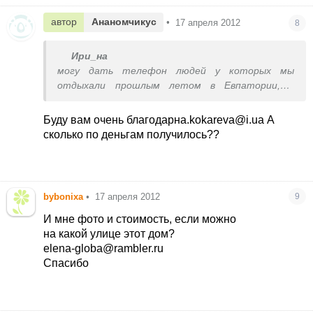
автор
Ананомчикус
•
17 апреля 2012
8
Ири_на
могу дать телефон людей у которых мы
отдыхали прошлым летом в Евпатории,мы
каждый год ездим и всё перебирали,а на этом
варианте решили остановиться,так как и к
Буду вам очень благодарна.kokareva@i.ua А
морю близко(3-5мин) и рыночек рядом.Только
сколько по деньгам получилось??
там не совсем квартира,вернее даже
квартира.но не в большом доме, а такой себе
2х-этажный дом на 4квартиры,в каждой по
2комнаты,кухня,санузел,холодильник,телевизор,кон
bybonixa
•
17 апреля 2012
9
меняют раз в неделю,вся посуда...ну вобщем всё
что нужно.И очень хорошие хозяева!! У меня и
И мне фото и стоимость, если можно
фотки есть,но той квартиры где мы жили,хотя
на какой улице этот дом?
в соседней мне больше понравилось))если
elena-globa@rambler.ru
интересно-дайте знать))дам и телефон и скину
Спасибо
на емайл фотки.