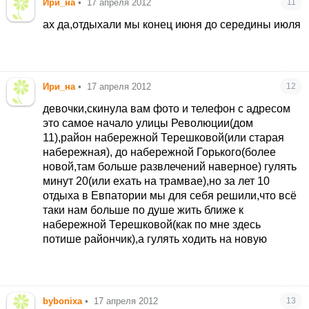
Ири_на
•
17 апреля 2012
11
ах да,отдыхали мы конец июня до середины июля
Ири_на
•
17 апреля 2012
12
девочки,скинула вам фото и телефон с адресом
это самое начало улицы Революции(дом
11),район набережной Терешковой(или старая
набережная), до набережной Горького(более
новой,там больше развлечений наверное) гулять
минут 20(или ехать на трамвае),но за лет 10
отдыха в Евпатории мы для себя решили,что всё
таки нам больше по душе жить ближе к
набережной Терешковой(как по мне здесь
потише райончик),а гулять ходить на новую
bybonixa
•
17 апреля 2012
13