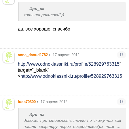
Ири_на
хоть понравилось?))
да, все хорошо, спасибо
anna_daoud1782
•
17 апреля 2012
17
http://www.odnoklassniki.ru/profile/528929763315
"
target="_blank"
>
http://www.odnoklassniki.ru/profile/528929763315
luda70300
•
17 апреля 2012
18
Ири_на
девочки про стоимость точно не скажу,так как
нашли квартиру через посредников(их там на