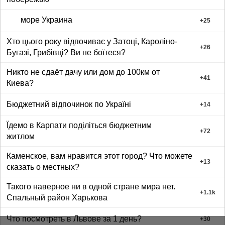
море Украина
+
25
Хто цього року відпочиває у Затоці, Кароліно-
+
26
Бугазі, Грибівці? Ви не боїтеся?
Никто не сдаёт дачу или дом до 100км от
+
41
Киева?
Бюджетний відпочинок по Україні
+
14
Їдемо в Карпати поділіться бюджетним
+
72
житлом
Каменское, вам нравится этот город? Что можете
+
13
сказать о местных?
Такого наверное ни в одной стране мира нет.
+
1.1k
Спальный район Харькова
Что посмотреть в Львове за 1 день?
+
30