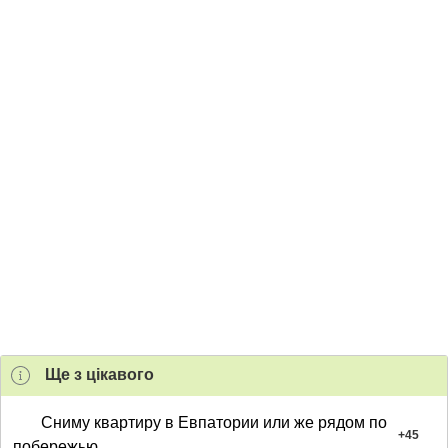
Ще з цiкавого
Сниму квартиру в Евпатории или же рядом по
+
45
побережью