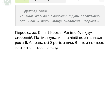
Доктор Хаос
То який діагноз? Незавжди труби заважають.
Але іноді їх таки краще видалити, наприклад,
при гідросальпінгсі
Гідрос саме. Він з 19 років. Раніше був двух
сторонній. Потім лікували. І на лівій не з´являвся
років 6. А права всі 8 років з ним. Він то з´явиться,
то зникне .. і все по колу.