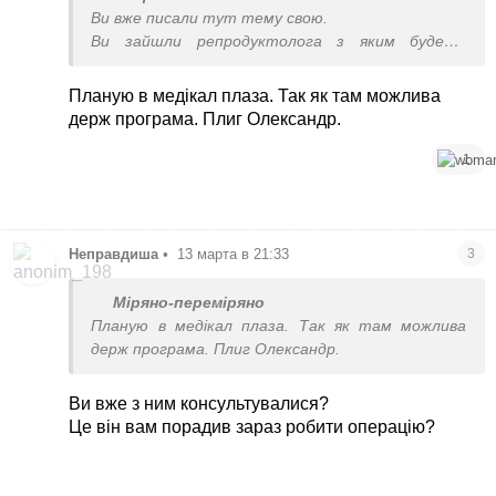
Ви вже писали тут тему свою.
Ви зайшли репродуктолога з яким будете
проходити екз?
В якій клініці плануєте робити?
Планую в медікал плаза. Так як там можлива
держ програма. Плиг Олександр.
1
Неправдиша
•
13 марта в 21:33
3
Міряно-переміряно
Планую в медікал плаза. Так як там можлива
держ програма. Плиг Олександр.
Ви вже з ним консультувалися?
Це він вам порадив зараз робити операцію?