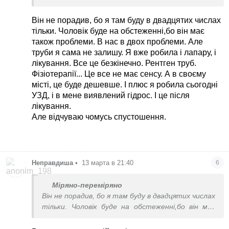
Він не порадив, бо я там буду в двадцятих числах
тільки. Чоловік буде на обстеженні,бо він має
також проблеми. В нас в двох проблеми. Але
труби я сама не залишу. Я вже робила і лапару, і
лікування. Все це безкінечно. Рентген труб.
Фізіотерапії... Це все не має сенсу. А в своєму
місті, це буде дешевше. І плюс я робила сьогодні
УЗД, і в мене виявлений гідрос. І це після
лікування.
Але відчуваю чомусь спустошення.
Неправдиша
•
13 марта в 21:40
6
Міряно-переміряно
Він не порадив, бо я там буду в двадцятих числах
тільки. Чоловік буде на обстеженні,бо він має
також проблеми. В нас в двох проблеми. Але
труби я сама не залишу. Я вже робила і лапару, і