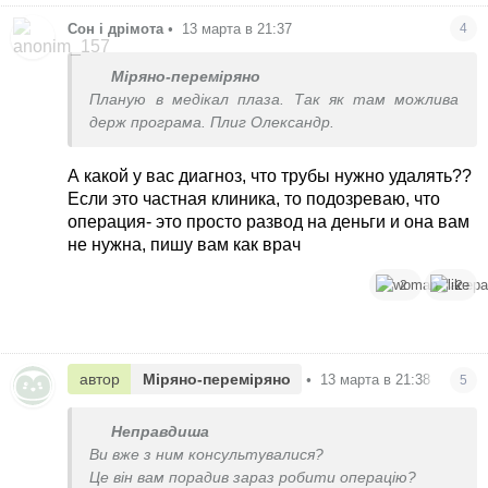
Сон і дрімота
•
13 марта в 21:37
4
Міряно-переміряно
Планую в медікал плаза. Так як там можлива
держ програма. Плиг Олександр.
А какой у вас диагноз, что трубы нужно удалять??
Если это частная клиника, то подозреваю, что
операция- это просто развод на деньги и она вам
не нужна, пишу вам как врач
2
2
автор
Міряно-переміряно
•
13 марта в 21:38
5
Неправдиша
Ви вже з ним консультувалися?
Це він вам порадив зараз робити операцію?