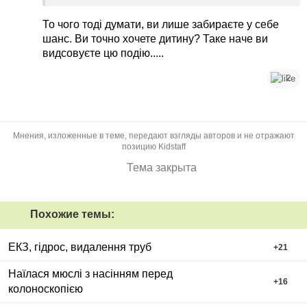
років 6. А права всі 8 років з ним. Він то з
´явиться, то зникне .. і все по колу.
То чого тоді думати, ви лише забираєте у себе
шанс. Ви точно хочете дитину? Таке наче ви
видсовуєте цю подію.....
2
Мнения, изложенные в теме, передают взгляды авторов и не отражают
позицию Kidstaff
Тема закрыта
Похожие темы:
ЕКЗ, гідрос, видалення труб
+
21
Наїлася мюслі з насінням перед
+
16
колоноскопією