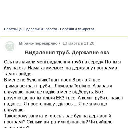
Советчица
-
Здоровье и Красота
-
Болезни и лекарства
Міряно-переміряно
•
13 марта в 21:28
Видалення труб. Державне екз
Ось назначили мені видалення труб на середу. Потім я
йду на екз. Намагатимемося на державну програму,а
там як вийде.
В мене не було ніякої вагітності 8 років.Я все
трималася за ті труби... Лікувала їх вічно. А зараз я
відчуваю, наче це надію в мене відберуть. Бо я
розумію,що потім тільки ЕКЗ і все. А коли труби є, наче і
надія є... Я просто пишу , ділюсь.... Я не знаю що
відчуваю.
Також хочу запитати, хтось з вас був на державній
програмі? Скільки витратили фінансів? Чи вийшло
завагітніти?