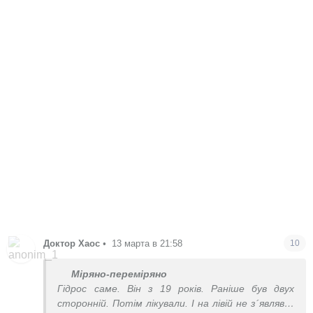
Доктор Хаос
•
13 марта в 21:58
10
Міряно-переміряно
Гідрос саме. Він з 19 років. Раніше був двух
сторонній. Потім лікували. І на лівій не з´являвся