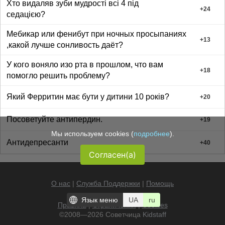
Хто видаляв зуби мудрості всі 4 під
+
24
седацією?
Мебикар или фенибут при ночных просыпаниях
+
13
,какой лучше сонливость даёт?
У кого воняло изо рта в прошлом, что вам
+
18
помогло решить проблему?
Який Ферритин має бути у дитини 10 років?
+
20
Посоветуйте антипердин.
+
19
Мы используем cookies (
подробнее
).
Антидепресанти
+
40
Согласен(а)
О нас
|
Служба Поддержки
|
Помощь
Язык меню
UA
ru
Правила
|
Ограничения
|
Cookies
©2008—2026 Советчица
Kidstaff