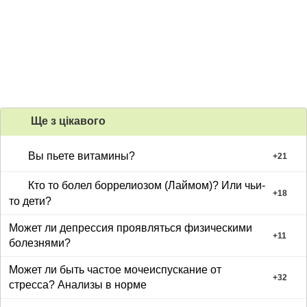
Ще з цiкавого
Вы пьете витамины?
+
21
Кто то болел боррелиозом (Лаймом)? Или чьи-
+
18
то дети?
Может ли депрессия проявляться физическими
+
11
болезнями?
Может ли быть частое мочеиспускание от
+
32
стресса? Анализы в норме