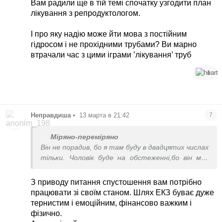
Вам радили ще в тій темі спочатку узгодити план
лікування. Все це безкінечно. Рентген труб.
лікування з репродуктологом.
Фізіотерапії... Це все не має сенсу. А в своєму
місті, це буде дешевше. І плюс я робила сьогодні
І про яку надію може йти мова з постійним
УЗД, і в мене виявлений гідрос. І це після
гідросом і не прохідними трубами? Ви марно
лікування.
втрачали час з цими іграми ’лікування’ труб
Але відчуваю чомусь спустошення.
1
Неправдиша
•
13 марта в 21:42
7
Міряно-переміряно
Він не порадив, бо я там буду в двадцятих числах
тільки. Чоловік буде на обстеженні,бо він має
також проблеми. В нас в двох проблеми. Але
труби я сама не залишу. Я вже робила і лапару, і
З приводу питання спустошення вам потрібно
лікування. Все це безкінечно. Рентген труб.
працювати зі своїм станом. Шлях ЕКЗ буває дуже
Фізіотерапії... Це все не має сенсу. А в своєму
тернистим і емоційним, фінансово важким і
місті, це буде дешевше. І плюс я робила сьогодні
фізично.
УЗД, і в мене виявлений гідрос. І це після