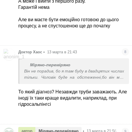
А може і вийти з першого разу.
лікування.
Гарантій нема
Але відчуваю чомусь спустошення.
Але ви маєте бути емоційно готовою до цього
процесу, а не спустошеною ще до початку
Доктор Хаос
•
13 марта в 21:43
8
Міряно-переміряно
Він не порадив, бо я там буду в двадцятих числах
тільки. Чоловік буде на обстеженні,бо він має
також проблеми. В нас в двох проблеми. Але
труби я сама не залишу. Я вже робила і лапару, і
То який діагноз? Незавжди труби заважають. Але
лікування. Все це безкінечно. Рентген труб.
іноді їх таки краще видалити, наприклад, при
Фізіотерапії... Це все не має сенсу. А в своєму
гідросальпінгсі
місті, це буде дешевше. І плюс я робила сьогодні
УЗД, і в мене виявлений гідрос. І це після
лікування.
Але відчуваю чомусь спустошення.
автор
Міряно-переміряно
•
13 марта в 21:56
9