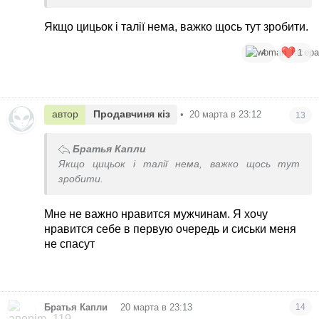
Не обязательно иметь идеальные черты, чтобы
нравиться
Якщо цицьок і талії нема, важко щось тут зробити.
4
1
автор
Продавчиня кіз
•
20 марта в 23:12
13
Братья Капли
Якщо цицьок і талії нема, важко щось тут
зробити.
Мне не важно нравится мужчинам. Я хочу
нравится себе в первую очередь и сиськи меня
не спасут
•
Братья Капли
20 марта в 23:13
14