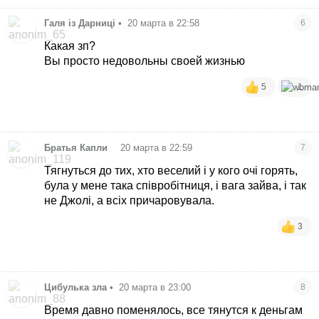
Галя із Дарниці
•
20 марта в 22:58
6
Какая зп?
Вы просто недовольны своей жизнью
5
1
•
Братья Капли
20 марта в 22:59
7
Тягнуться до тих, хто веселий і у кого очі горять,
була у мене така співробітниця, і вага зайва, і так
не Джолі, а всіх причаровувала.
3
Цибулька зла
•
20 марта в 23:00
8
Время давно поменялось, все тянутся к деньгам