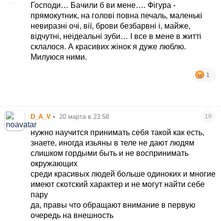
Господи… Бачили б ви мене…. Фігура -
прямокутник, на голові повна печаль, маленькі
невиразні очі, вії, брови безбарвні і, майже,
відчутні, неідеальні зуби… І все в мене в житті
склалося. А красивих жінок я дуже люблю.
Милуюся ними.
1
D_A_V
•
20 марта в 23:58
19
нужно научится принимать себя такой как есть,
знаете, иногда изьяны в теле не дают людям
слишком гордыми быть и не воспринимать
окружающих
среди красивых людей больше одиноких и многие
имеют скотский характер и не могут найти себе
пару
да, правы что обращают внимание в первую
очередь на внешность