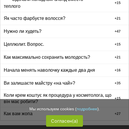
+
15
теплого
Як часто фарбуєте волосся?
+
21
Нужно ли худеть?
+
47
Целлюлит. Вопрос.
+
15
Как максимально сохранить молодость?
+
21
Начала менять наволочку каждые два дня
+
16
Ви залишаєте майстру «на чай»?
+
35
Коли крем коштує як процедура у косметолога, що
+
15
він має робити?
Мы используем cookies (
подробнее
).
Как вам жопа
+
27
Согласен(а)