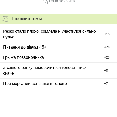
Тема закрыта
Похожие темы:
Резко стало плохо, сомлела и участился сильно
+
15
пульс
Питання до дівчат 45+
+
20
Грыжа позвоночника
+
23
З самого ранку паморочиться голова і тиск
+
8
скаче
При моргании вспышки в голове
+
7