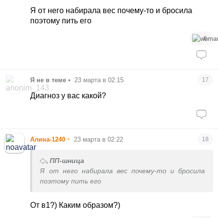
порекомендовал
Я от него набирала вес почему-то и бросила
поэтому пить его
6
Я не в теме
•
23 марта в 02:15
17
Диагноз у вас какой?
•
Алина-1240
23 марта в 02:22
18
ПП-шница
Я от него набирала вес почему-то и бросила
поэтому пить его
От в1?) Каким образом?)