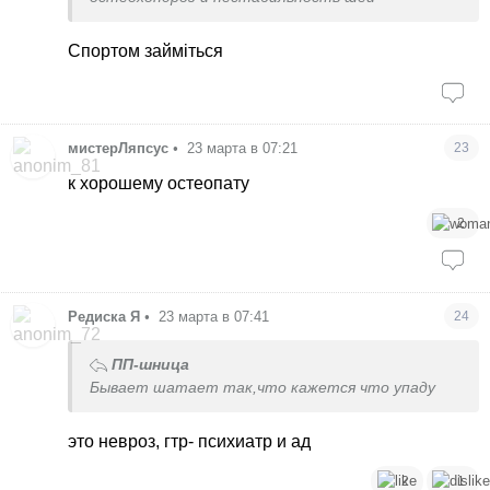
Спортом займіться
мистерЛяпсус
•
23 марта в 07:21
23
к хорошему остеопату
2
Редиска Я
•
23 марта в 07:41
24
ПП-шница
Бывает шатает так,что кажется что упаду
это невроз, гтр- психиатр и ад
2
1