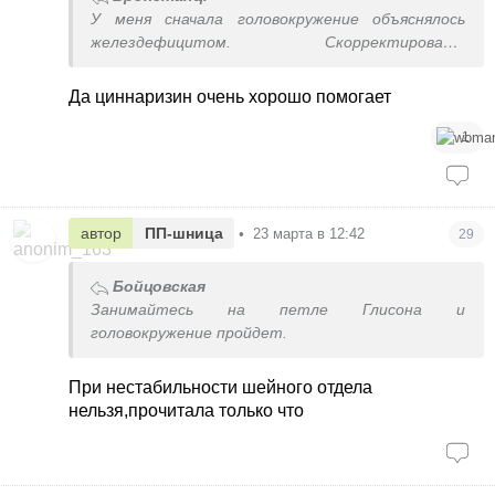
У меня сначала головокружение объяснялось
желездефицитом. Скорректировали,
головокружения через время опять вернулись.
Повторный прием железа не помог. Невролог
Да циннаризин очень хорошо помогает
рекомендовала обычный циннаризин длительно.
Пила несколько месяцев, пока не почувствовала
1
стабильного улучшения. Можно еще Фезам или
аналоги пробовать, он усилен пирцетамом. Мне
хватило простого циннаризина.
автор
ПП-шница
•
23 марта в 12:42
29
Бойцовская
Занимайтесь на петле Глисона и
головокружение пройдет.
При нестабильности шейного отдела
нельзя,прочитала только что