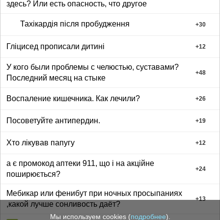
здесь? Или есть опасность, что другое
Тахікардія після пробудження
+
30
Гліцисед прописали дитині
+
12
У кого были проблемы с челюстью, суставами?
+
48
Последний месяц на стыке
Воспаление кишечника. Как лечили?
+
26
Посоветуйте антипердин.
+
19
Хто лікував папугу
+
12
а є промокод аптеки 911, що і на акційне
+
24
поширюється?
Мебикар или фенибут при ночных просыпаниях
+
13
,какой лучше сонливость даёт?
Мы используем cookies (
подробнее
).