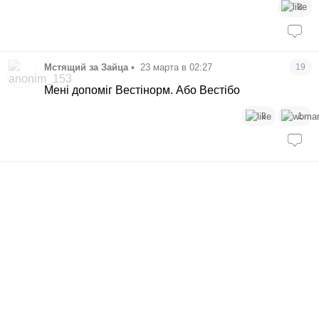
3
Мстящий за Зайца
•
23 марта в 02:27
19
Мені допоміг Вестінорм. Або Вестібо
3
1