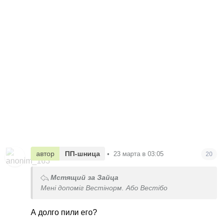
автор
ПП-шница
•
23 марта в 03:05
20
Мстящий за Зайца
Мені допоміг Вестінорм. Або Вестібо
А долго пили его?