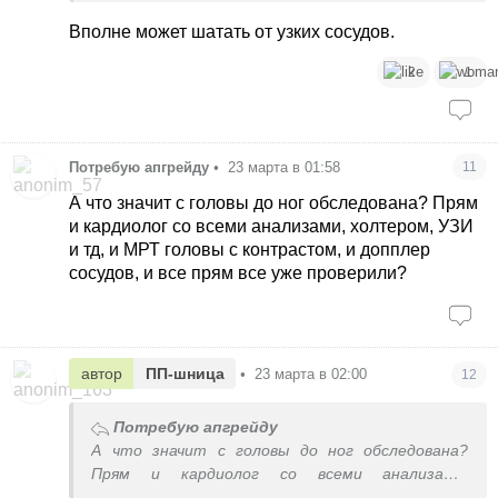
Вполне может шатать от узких сосудов.
2
1
Потребую апгрейду
•
23 марта в 01:58
11
А что значит с головы до ног обследована? Прям
и кардиолог со всеми анализами, холтером, УЗИ
и тд, и МРТ головы с контрастом, и допплер
сосудов, и все прям все уже проверили?
автор
ПП-шница
•
23 марта в 02:00
12
Потребую апгрейду
А что значит с головы до ног обследована?
Прям и кардиолог со всеми анализами,
холтером, УЗИ и тд, и МРТ головы с