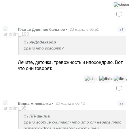
1
Платье Длинное бальное
•
23 марта в 05:51
21
неДодекаэдр
Врачи что говорят?
Лечите, деточка, тревожность и ипохондрию. Вот
что они говорят.
1
1
4
Видна міленіалка
•
23 марта в 06:42
22
ПП-шница
Врачи вообще считают что это от нервов плюс
остеохондроз и нестабильность шеи