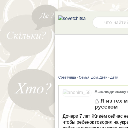
Советчица
-
Семья, Дом, Дети
-
Дети
Ашолюдискажу
Я из тех 
русском
Дочери 7 лет. Живём сейчас не
чтобы ребенок говорил на ук