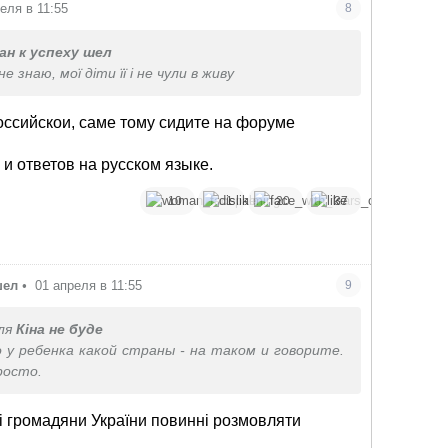
еля в 11:55
8
ан к успеху шел
не знаю, мої діти її і не чули в живу
оссийскои, саме тому сидите на форуме
и ответов на русском языке.
10
1
20
37
шел
•
01 апреля в 11:55
9
ля
Кіна не буде
 у ребенка какой страны - на таком и говорите.
росто.
і громадяни України повинні розмовляти