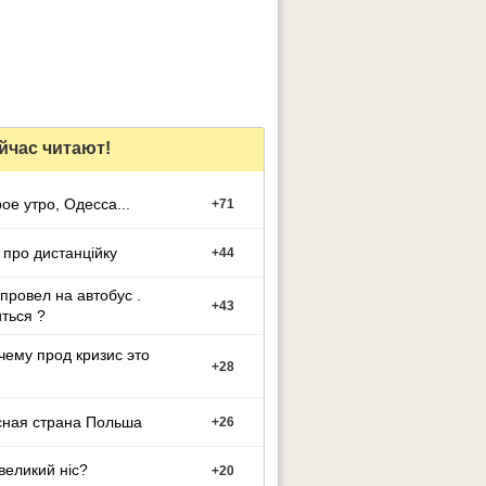
йчас читают!
ое утро, Одесса...
+
71
 про дистанційку
+
44
провел на автобус .
+
43
ться ?
чему прод кризис это
+
28
сная страна Польша
+
26
великий ніс?
+
20