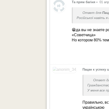
Та прям багіня
•
01 апр
Ответ для
Пац
Російської навіть я 
😁да вы не знаете р
«Советчица»
Но котором 80% тем 
Пацан к успеху 
Ответ д
Гражданство
У меня все п
Правильно, вс
українською