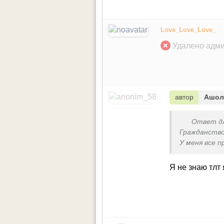
•
Love_Love_Love_
Удалено адми
автор
Ашол
Ответ д
Гражданство
У меня все п
Я не знаю тлт