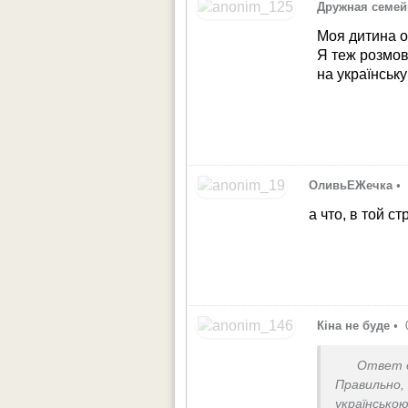
Дружная семей
Моя дитина о
Я теж розмов
на українськ
ОливьЕЖечка
•
а что, в той 
Кіна не буде
•
Ответ 
Правильно
українсько