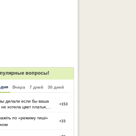
пулярные вопросы!
одня
Вчера
7 дней
30 дней
вы делали если бы ваша
+
153
 не хотела цвет платья,
й вы выбрали
кажіть по «режиму тиші»
+
33
оном