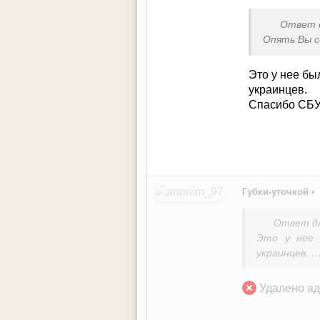
Ответ 
Опять Вы с
Это у нее бы
украинцев.
Спасибо СБУ,
Губки-уточкой
•
Ответ д
Это у нее 
украинцев.
Спасибо СБУ,
Удалено ад