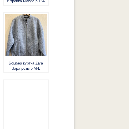
Вітровка Mango р.164
Бомбер куртка Zara
Зара розмір M-L