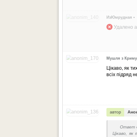
ИзЮмрудная
•
Удалено а
Мушля з Крим
Цікаво, як т
всіх підряд 
автор
Ано
Ответ 
Цікаво, як