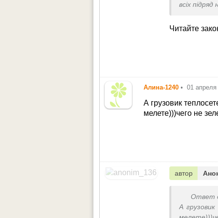
всіх підряд
Читайте зако
Алина-1240
•
01 апреля 
А грузовик теплосет
мелете)))чего не зе
автор
Ано
Ответ 
А грузови
мелете)))че