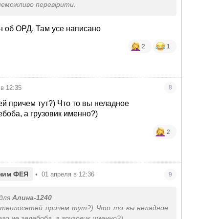
 неможливо перевірити.
н об ОРД. Там усе написано
2
1
в 12:35
8
ей причем тут?) Что то вы неладное
лебоба, а грузовик именно?)
2
ним ФЕЯ
•
01 апреля в 12:36
9
для
Алина-1240
к теплосетей причем тут?) Что то вы неладное
го не зелебоба, а грузовик именно?)