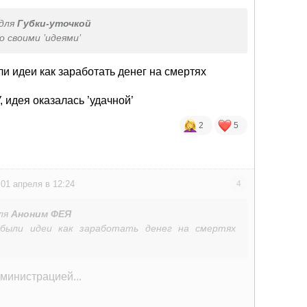
для
Губки-уточкой
о своими ’идеями’
ли идеи как заработать денег на смертях
 идея оказалась ’удачной’
2
5
01 апреля в 12:24
4
ля
Аноним ФЕЯ
были идеи как заработать денег на смертях
 идея оказалась ’удачной’
министрацией...