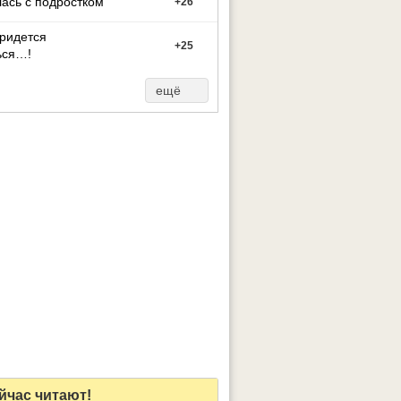
ась с подростком
+
26
придется
+
25
ься…!
ещё
йчас читают!