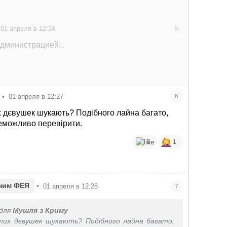
01 апреля в 12:24
5
дминистрацией...
у
•
01 апреля в 12:27
6
их дєвушек шукають? Подібного лайна багато,
неможливо перевірити.
3
1
ним ФЕЯ
•
01 апреля в 12:28
7
для
Мушля з Криму
 тих дєвушек шукають? Подібного лайна багато,