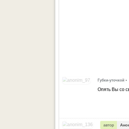
Губки-уточкой
•
Опять Вы со с
автор
Ано