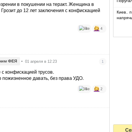
Поругал
зрении в покушении на теракт. Женщина в
. Грозит до 12 лет заключения с конфискацией
Киев.. 
напряч
3
4
ним ФЕЯ
•
01 апреля в 12:23
1
 с конфискацией трусов.
о пожизненное давать, без права УДО.
6
2
Се