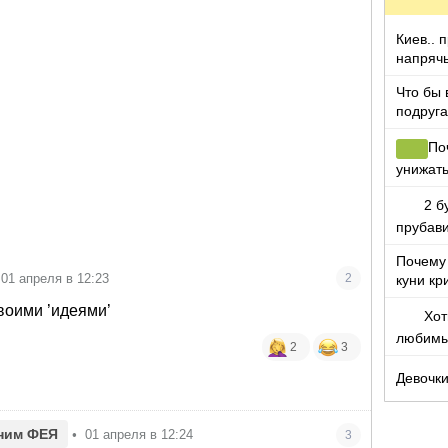
Киев.. 
напряч
Что бы 
подруга
которы
По
унижать
пошли с
2 б
прубав
Почему
01 апреля в 12:23
2
куни кр
процес
воими ’идеями’
Хот
любимы
2
3
обожаю
Девочки,
ним ФЕЯ
•
01 апреля в 12:24
3