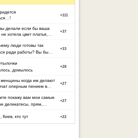
придется
+
111
ься…!
вы делали если бы ваша
+
37
 не хотела цвет платья,
й вы выбрали
чему люди готовы так
+
33
ся ради работы? Вы бы
 такими условиями?
утылочки
+
28
илось..домылось
 женщины когда им делают
+
27
ичат оперным пением в
се?
ите покажу вам мои самые
+
27
е деликатесы, прям,
 Киев, кто тут
+
22