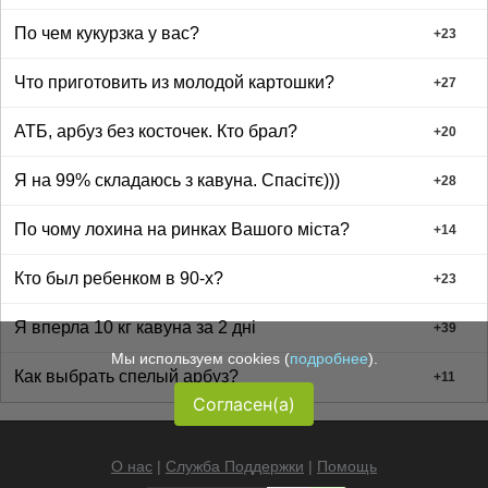
По чем кукурзка у вас?
+
23
Что приготовить из молодой картошки?
+
27
АТБ, арбуз без косточек. Кто брал?
+
20
Я на 99% складаюсь з кавуна. Спасітє)))
+
28
По чому лохина на ринках Вашого міста?
+
14
Кто был ребенком в 90-х?
+
23
Я вперла 10 кг кавуна за 2 дні
+
39
Мы используем cookies (
подробнее
).
Как выбрать спелый арбуз?
+
11
Согласен(а)
О нас
|
Служба Поддержки
|
Помощь