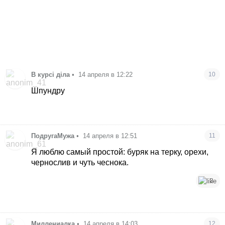
В курсі діла
•
14 апреля в 12:22
10
Шпундру
ПодругаМужа
•
14 апреля в 12:51
11
Я люблю самый простой: буряк на терку, орехи,
чернослив и чуть чеснока.
3
Миллениалка
•
14 апреля в 14:03
12