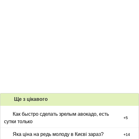
Ще з цiкавого
Как быстро сделать зрелым авокадо, есть
+
5
сутки только
Яка ціна на редь молоду в Києві зараз?
+
14