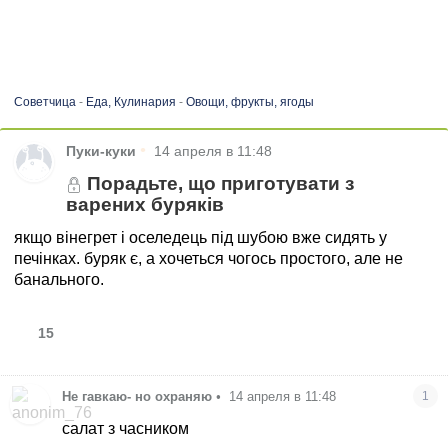
Советчица
-
Еда, Кулинария
-
Овощи, фрукты, ягоды
•
Пуки-куки
14 апреля в 11:48
Порадьте, що приготувати з
варених буряків
якщо вінегрет і оселедець під шубою вже сидять у
печінках. буряк є, а хочеться чогось простого, але не
банального.
15
Не гавкаю- но охраняю
•
14 апреля в 11:48
1
салат з часником