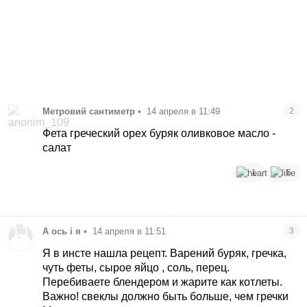
Метровий сантиметр
•
14 апреля в 11:49
2
Фета греческий орех буряк оливковое масло -
салат
1
5
А ось і я
•
14 апреля в 11:51
3
Я в инсте нашла рецепт. Варений буряк, гречка,
чуть феты, сырое яйцо , соль, перец.
Перебиваете блендером и жарите как котлеты.
Важно! свеклы должно быть больше, чем гречки