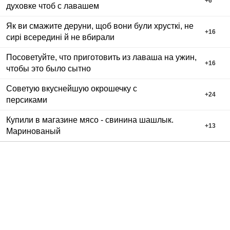
+
6
духовке чтоб с лавашем
Як ви смажите деруни, щоб вони були хрусткі, не
+
16
сирі всередині й не вбирали
Посоветуйте, что приготовить из лаваша на ужин,
+
16
чтобы это было сытно
Советую вкуснейшую окрошечку с
+
24
персиками
Купили в магазине мясо - свинина шашлык.
+
13
Маринованый