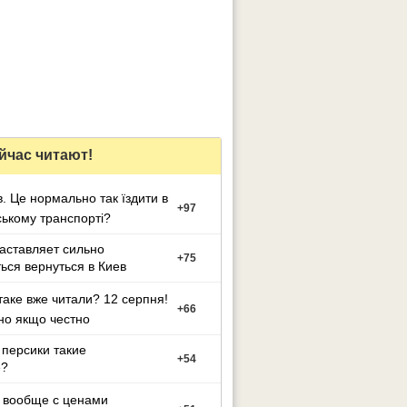
йчас читают!
в. Це нормально так їздити в
+
97
ькому транспорті?
заставляет сильно
+
75
ься вернуться в Киев
таке вже читали? 12 серпня!
+
66
но якщо честно
персики такие
+
54
е?
 вообще с ценами