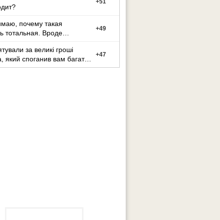
+
51
одит?
маю, почему такая
+
49
ь тотальная. Вроде
сь, но который день
ятували за великі гроші
+
47
а, який споганив вам багато
иття?