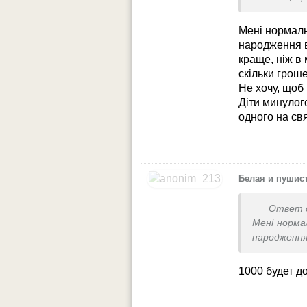
Мені нормаль
народження в
краще, ніж в 
скільки гроше
Не хочу, щоб
Діти минулог
одного на св
Белая и пушис
Ответ 
Мені норма
народження
краще, ніж
скільки гро
1000 будет д
Не хочу, що
Діти минул