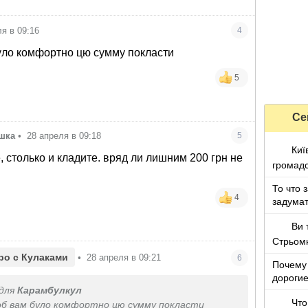
ля в 09:16
4
уло комфортно цю сумму покласти
5
Се
ушка
•
28 апреля в 09:18
5
Киї
, столько и кладите. вряд ли лишним 200 грн не
громадс
То что 
4
задумат
Ви 
Стрьом
ро с Кулаками
•
28 апреля в 09:21
6
Почему 
дороги
для
Карамбулкул
Что
об вам було комфортно цю сумму покласти