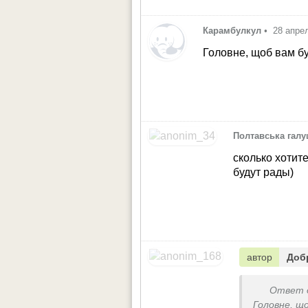
Карамбулкул
•
28 апре
Головне, щоб вам б
Полтавська гал
сколько хотите
будут рады)
автор
Доб
Ответ 
Головне, щ