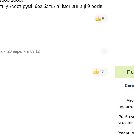
1500/2000?
 у квест-румі, без батьків. Іменинниці 9 років.
6
на
•
28 апреля в 09:12
1
По
12
Сег
Что
происх
Ви б вр
чоловік
років ж
Удари п