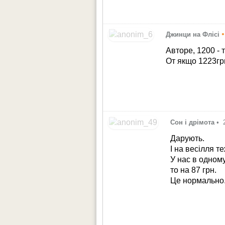
одного на с
•
Джинци на Флісі
Авторе, 1200 - 
От якщо 1223грн
Сон і дрімота
•
Дарують.
І на весілля те
У нас в одному
то на 87 грн.
Це нормально