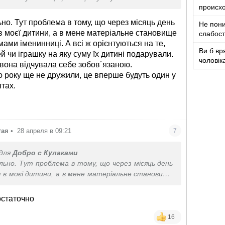
происх
но. Тут проблема в тому, що через місяць день
Не пони
 моєї дитини, а в мене матеріальне становище
слабост
выспала
мами іменинниці. А всі ж орієнтуються на те,
Ви б вр
й чи іграшку на яку суму їх дитині подарували.
чоловік
 вона відчувала себе зобов´язаною.
років ж
о року ще не дружили, це вперше будуть один у
ятах.
тая
•
28 апреля в 09:21
7
для
Добро с Кулаками
льно. Тут проблема в тому, що через місяць день
 в моєї дитини, а в мене матеріальне становище
 в мами іменинниці. А всі ж орієнтуються на те,
шей чи іграшку на яку суму їх дитині подарували.
остаточно
б вона відчувала себе зобов´язаною.
ого року ще не дружили, це вперше будуть один у
16