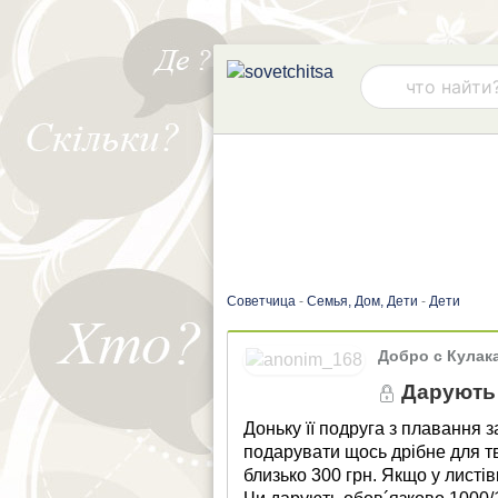
Советчица
-
Семья, Дом, Дети
-
Дети
Добро с Кулак
Дарують 
Доньку її подруга з плавання
подарувати щось дрібне для тв
близько 300 грн. Якщо у листі