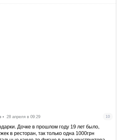
о
•
28 апреля в 09:29
10
одарки. Дочке в прошлом году 19 лет было,
жек в ресторан, так только одна 1000грн
тальные какую-то фигню в виде конструктора,