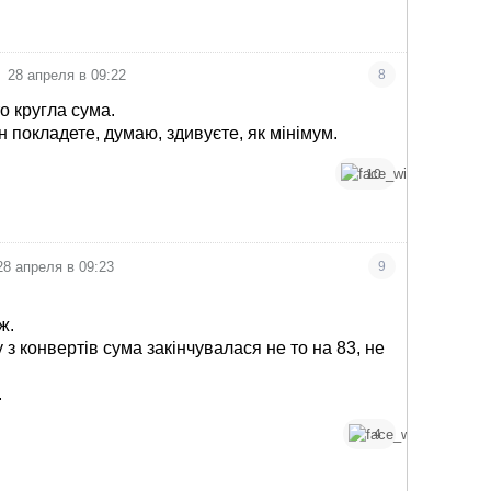
вятах.
28 апреля в 09:22
8
то кругла сума.
 покладете, думаю, здивуєте, як мінімум.
10
28 апреля в 09:23
9
ж.
 з конвертів сума закінчувалася не то на 83, не
.
4