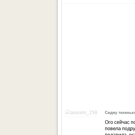
Сиджу тихеньк
Ого сейчас п
повела подру
подарила, ос