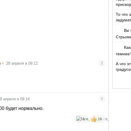
прискор
То что 
задумат
Ви 
Стрьом
Как
темнее
•
н
28 апреля в 09:12
2
А что э
градуса
8 апреля в 09:14
3
0 будет нормально.
1
18