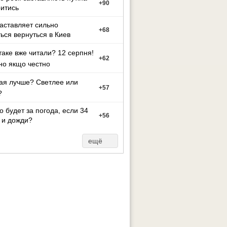
+
90
итись
заставляет сильно
+
68
ься вернуться в Киев
таке вже читали? 12 серпня!
+
62
но якщо честно
ая лучше? Светлее или
+
57
?
то будет за погода, если 34
+
56
 и дожди?
ещё