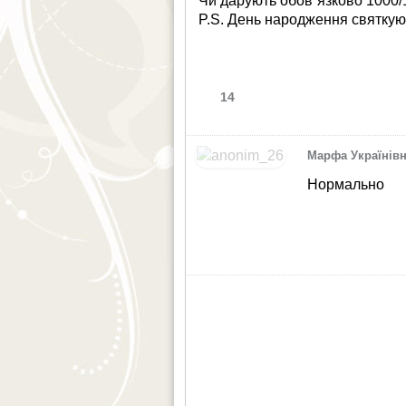
Чи дарують обов´язково 1000/
P.S. День народження святкують
14
Марфа Українів
Нормально