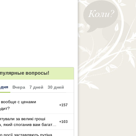
пулярные вопросы!
одня
Вчера
7 дней
30 дней
 вообще с ценами
+
157
одит?
ятували за великі гроші
+
103
а, який споганив вам багато
иття?
о росії заставляють путіна