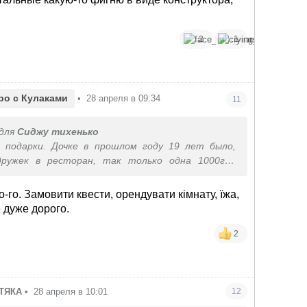
2
1
ро с Кулаками
•
28 апреля в 09:34
11
для
Сиджу тихенько
с подарки. Дочке в прошлом году 19 лет было,
дружек в ресторан, так только одна 1000грн
остальные какую-то фигню в виде конструктора,
о-го. Замовити квести, орендувати кімнату, їжа,
е дуже дорого.
2
ТЯКА
•
28 апреля в 10:01
12