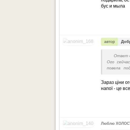
бус и мыла
автор
Доб
Ответ 
Ого сейча
повела по
подарила, 
бус и мыла
Зараз ціни ог
напої - це вс
Люблю ХОЛОС