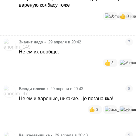
вареную колбасу тоже
1
3
Значит надо
•
29 апреля в 20:42
7
Не ем их вообще.
3
1
Всюди влазю
•
29 апреля в 20:43
8
Не ем и вареные, никакие. Це погана їжа!
3
2
4
Кашка-маняшка
•
29 апреля в 20:43
9