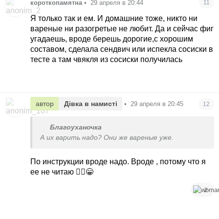
короткопамятна
•
29 апреля в 20:44
11
Я только так и ем. И домашние тоже, никто ни
вареные ни разогретые не любит. Да и сейчас фиг
угадаешь, вроде берешь дорогие,с хорошим
составом, сделала сендвич или испекла сосиски в
тесте а там чвякля из сосиски получилась
автор
Дівка в намисті
•
29 апреля в 20:45
12
Благоуханочка
А их варить надо? Они же вареные уже.
По инструкции вроде надо. Вроде , потому что я
ее не читаю 🤦‍♀️😁
2