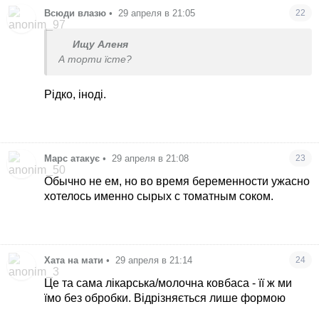
Всюди влазю
•
29 апреля в 21:05
22
Ищу Аленя
А торти їсте?
Рідко, іноді.
Марс атакує
•
29 апреля в 21:08
23
Обычно не ем, но во время беременности ужасно
хотелось именно сырых с томатным соком.
Хата на мати
•
29 апреля в 21:14
24
Це та сама лікарська/молочна ковбаса - її ж ми
їмо без обробки. Відрізняється лише формою