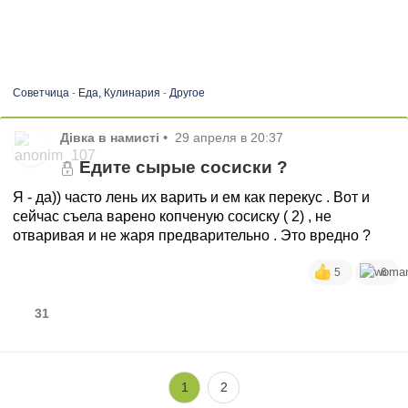
Советчица
-
Еда, Кулинария
-
Другое
Дівка в намисті
•
29 апреля в 20:37
Едите сырые сосиски ?
Я - да)) часто лень их варить и ем как перекус . Вот и
сейчас съела варено копченую сосиску ( 2) , не
отваривая и не жаря предварительно . Это вредно ?
5
6
31
1
2