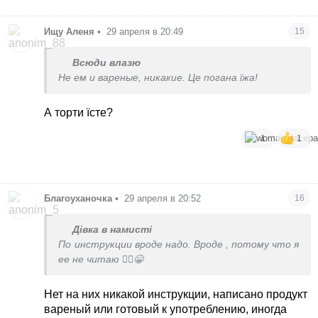
Ищу Аленя
•
29 апреля в 20:49
15
Всюди влазю
Не ем и вареные, никакие. Це погана їжа!
А торти їсте?
1
1
Благоуханочка
•
29 апреля в 20:52
16
Дівка в намисті
По инструкции вроде надо. Вроде , потому что я
ее не читаю 🤦‍♀️😁
Нет на них никакой инструкции, написано продукт
вареный или готовый к употреблению, иногда