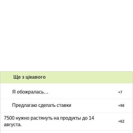
Ще з цiкавого
Я обожралась…
+
7
Предлагаю сделать ставки
+
98
7500 нужно растянуть на продукты до 14
+
62
августа.