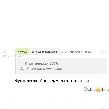
автор
Дівка в намисті
•
29 апреля в 20:44
10
Я_не_аноним_100%
Да. Их можно и так есть
Фух отлегло . А то я думала что это я зря
4
1