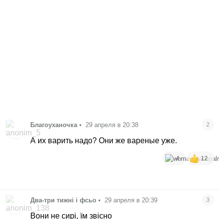
Благоуханочка
•
29 апреля в 20:38
2
А их варить надо? Они же вареные уже.
4
12
Два-три тижні і фсьо
•
29 апреля в 20:39
3
Вони не сирі, їм звісно