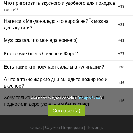
Что приготовить вкусного и удобного для похода в
+
33
гости?
Нагетси з Макдональдс хто виробляє? Їх можна
+
21
десь купити?
Муж сказал, что моя еда воняет:(
+
41
Кто-то уже был в Сильпо и Форе?
+
77
Есть такие кто покупает салаты в кулинарии?
+
58
А что в такие жаркие дни вы едите нежирное и
+
46
вкусное?
Хочу только лежать в полном здравии и чтобы
Мы используем cookies (
подробнее
).
+
16
подносили дорогую еду и я была счаст
Согласен(а)
О нас
|
Служба Поддержки
|
Помощь