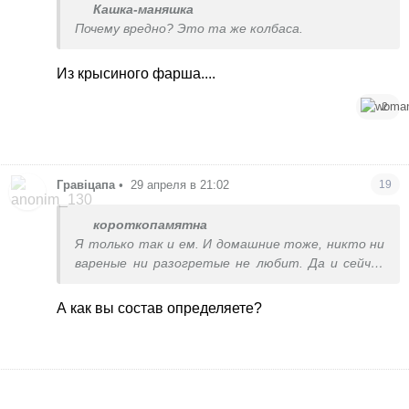
Кашка-маняшка
Почему вредно? Это та же колбаса.
Из крысиного фарша....
2
Гравіцапа
•
29 апреля в 21:02
19
короткопамятна
Я только так и ем. И домашние тоже, никто ни
вареные ни разогретые не любит. Да и сейчас
фиг угадаешь, вроде берешь дорогие,с хорошим
составом, сделала сендвич или испекла сосиски
А как вы состав определяете?
в тесте а там чвякля из сосиски получилась