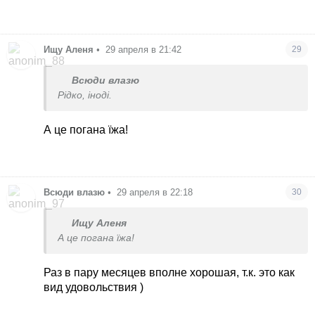
Ищу Аленя
•
29 апреля в 21:42
29
Всюди влазю
Рідко, іноді.
А це погана їжа!
Всюди влазю
•
29 апреля в 22:18
30
Ищу Аленя
А це погана їжа!
Раз в пару месяцев вполне хорошая, т.к. это как
вид удовольствия )