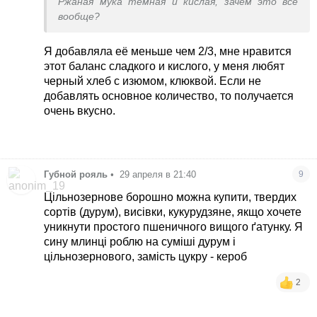
Ржаная мука темная и кислая, зачем это все
вообще?
Я добавляла её меньше чем 2/3, мне нравится
этот баланс сладкого и кислого, у меня любят
черный хлеб с изюмом, клюквой. Если не
добавлять основное количество, то получается
очень вкусно.
Губной рояль
•
29 апреля в 21:40
9
Цільнозернове борошно можна купити, твердих
сортів (дурум), висівки, кукурудзяне, якщо хочете
уникнути простого пшеничного вищого ґатунку. Я
сину млинці роблю на суміші дурум і
цільнозернового, замість цукру - кероб
2