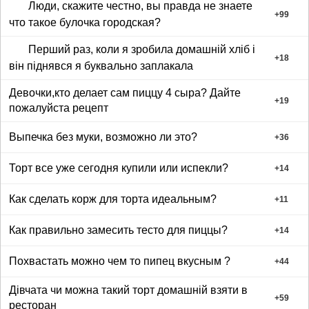
Люди, скажите честно, вы правда не знаете
+
99
что такое булочка городская?
Перший раз, коли я зробила домашній хліб і
+
18
він піднявся я буквально заплакала
Девочки,кто делает сам пиццу 4 сыра? Дайте
+
19
пожалуйста рецепт
Выпечка без муки, возможно ли это?
+
36
Торт все уже сегодня купили или испекли?
+
14
Как сделать корж для торта идеальным?
+
11
Как правильно замесить тесто для пиццы?
+
14
Похвастать можно чем то пипец вкусным ?
+
44
Дівчата чи можна такий торт домашній взяти в
+
59
ресторан