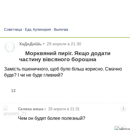
Советчица
-
Еда, Кулинария
-
Выпечка
ХаДиДиШь
•
29 апреля в 21:30
Морквяний пиріг. Якщо додати
частину вівсяного борошна
Замість пшеничного, щоб було більш корисно. Смачно
буде? І чи не буде гливкий?
12
Скляна миша
•
29 апреля в 21:31
1
Чем он будет более полезный?
2