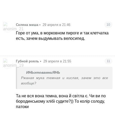
Скляна миша
•
29 апреля в 21:46
10
Горе от ума, в морковном пироге и так клетчатка
есть, зачем выдумывать велосипед.
Губной рояль
•
29 апреля в 21:55
11
ИНЬэтовамниЯНЬ
Ржаная мука темная и кислая, зачем это все
вообще?
Та не вся вона темна, вона й світла є. Чи ви по
бородинському хлібі судите?)) То колір солоду,
патоки