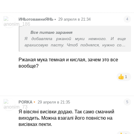
ИНЬэтовамниЯНЬ
•
29 апреля в 21:34
4
Все питаю зарання
Я добавляла ржаной муки немного. И еще
арахисовую пасту. Чтоб поднялся, нужно соду
погасить лимонкой и немного разрыхлителя
добавить.
Ржаная мука темная и кислая, зачем это все
вообще?
1
•
PORKA
29 апреля в 21:35
5
Я вівсяні висівки додаю. Так само смачний
виходить. Можна взагалі його повністю на
висівках пекти.