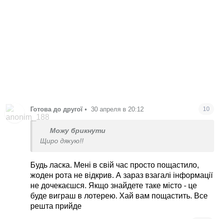
днів відповіді і вже їдете з офіційним дозволом.
На місці вас вже чекатимуть, місце в таборі буде
приготоване, ніхто вас не ганятиме по іншим
містам. Це найправильніший шлях. Найголовніше
- знайти таке місто. У великі навіть не
рипайтесь, шукайте хоча б тисяч на 50-100.
Готова до другої
•
30 апреля в 20:12
10
Можу брикнути
Щиро дякую!!
Будь ласка. Мені в свій час просто пощастило,
жоден рота не відкрив. А зараз взагалі інформації
не дочекаєшся. Якщо знайдете таке місто - це
буде виграш в лотерею. Хай вам пощастить. Все
решта прийде