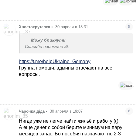
Документы все что есть берите, карты с
1
1
прививками.
Xвостокрутелка
•
30 апреля в 18:31
5
Можу брикнути
Спасибо огромное 🙏
https://t.me/helpUkraine_Gemany
Группа помощи, админы отвечают на все
вопросы.
1
Чарочка діда
•
30 апреля в 19:07
6
Нигде уже не легче найти жильё и работу (((
А еще денег с собой берите минимум на пару
месяцев запас. Бо пособия назначают по 2-3