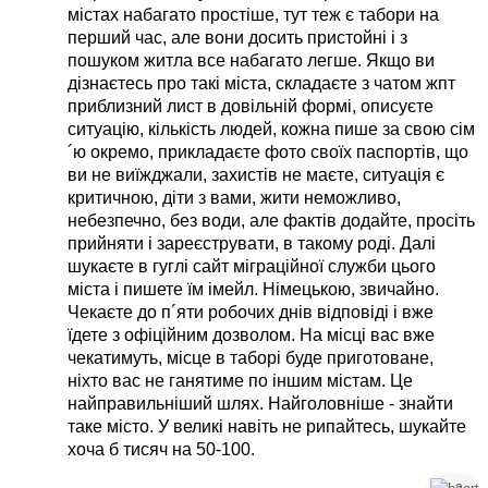
містах набагато простіше, тут теж є табори на
перший час, але вони досить пристойні і з
пошуком житла все набагато легше. Якщо ви
дізнаєтесь про такі міста, складаєте з чатом жпт
приблизний лист в довільній формі, описуєте
ситуацію, кількість людей, кожна пише за свою сім
´ю окремо, прикладаєте фото своїх паспортів, що
ви не виїжджали, захистів не маєте, ситуація є
критичною, діти з вами, жити неможливо,
небезпечно, без води, але фактів додайте, просіть
прийняти і зареєструвати, в такому роді. Далі
шукаєте в гуглі сайт міграційної служби цього
міста і пишете їм імейл. Німецькою, звичайно.
Чекаєте до п´яти робочих днів відповіді і вже
їдете з офіційним дозволом. На місці вас вже
чекатимуть, місце в таборі буде приготоване,
ніхто вас не ганятиме по іншим містам. Це
найправильніший шлях. Найголовніше - знайти
таке місто. У великі навіть не рипайтесь, шукайте
хоча б тисяч на 50-100.