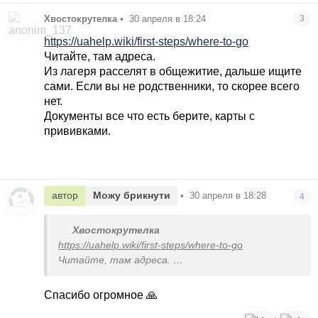
Xвостокрутелка
•
30 апреля в 18:24
3
https://uahelp.wiki/first-steps/where-to-go
Читайте, там адреса.
Из лагеря расселят в общежитие, дальше ищите
сами. Если вы не родственники, то скорее всего
нет.
Документы все что есть берите, карты с
прививками.
автор
Можу брикнути
•
30 апреля в 18:28
4
Xвостокрутелка
https://uahelp.wiki/first-steps/where-to-go
Читайте, там адреса.
Из лагеря расселят в общежитие, дальше
ищите сами. Если вы не родственники, то
Спасибо огромное 🙏
скорее всего нет.