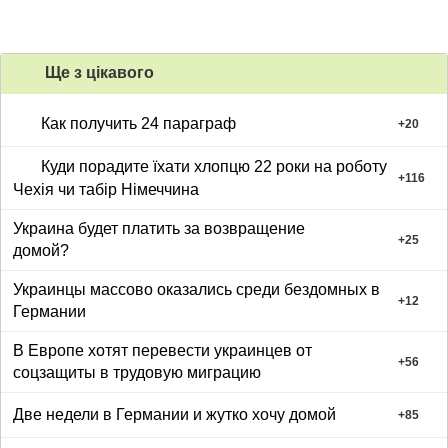
Ще з цiкавого
Как получить 24 параграф
+
20
Куди порадите їхати хлопцю 22 роки на роботу
+
116
Чехія чи табір Німеччина
Украина будет платить за возвращение
+
25
домой?
Украинцы массово оказались среди бездомных в
+
12
Германии
В Европе хотят перевести украинцев от
+
56
соцзащиты в трудовую миграцию
Две недели в Германии и жутко хочу домой
+
85