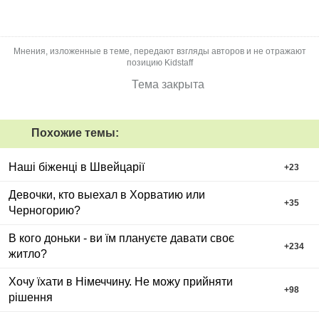
Мнения, изложенные в теме, передают взгляды авторов и не отражают
позицию Kidstaff
Тема закрыта
Похожие темы:
Наші біженці в Швейцарії
+
23
Девочки, кто выехал в Хорватию или
+
35
Черногорию?
В кого доньки - ви їм плануєте давати своє
+
234
житло?
Хочу їхати в Німеччину. Не можу прийняти
+
98
рішення