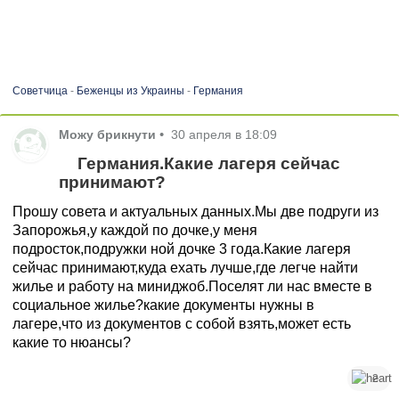
Советчица
-
Беженцы из Украины
-
Германия
Можу брикнути
•
30 апреля в 18:09
Германия.Какие лагеря сейчас
принимают?
Прошу совета и актуальных данных.Мы две подруги из
Запорожья,у каждой по дочке,у меня
подросток,подружки ной дочке 3 года.Какие лагеря
сейчас принимают,куда ехать лучше,где легче найти
жилье и работу на миниджоб.Поселят ли нас вместе в
социальное жилье?какие документы нужны в
лагере,что из документов с собой взять,может есть
какие то нюансы?
2