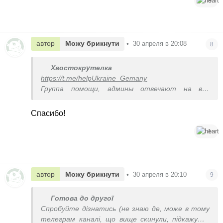
3
автор
Можу брикнути
•
30 апреля в 20:08
8
Xвостокрутелка
https://t.me/helpUkraine_Gemany
Группа помощи, админы отвечают на все
вопросы.
Спасибо!
1
автор
Можу брикнути
•
30 апреля в 20:10
9
Готова до другої
Спробуйте дізнатись (не знаю де, може в тому
телеграм каналі, що вище скинули, підкажуть)