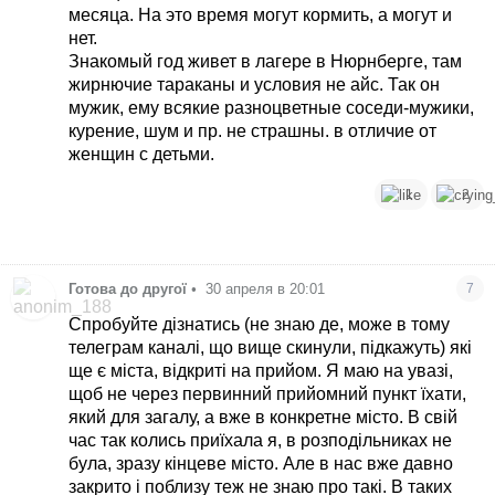
месяца. На это время могут кормить, а могут и
нет.
Знакомый год живет в лагере в Нюрнберге, там
жирнючие тараканы и условия не айс. Так он
мужик, ему всякие разноцветные соседи-мужики,
курение, шум и пр. не страшны. в отличие от
женщин с детьми.
1
2
Готова до другої
•
30 апреля в 20:01
7
Спробуйте дізнатись (не знаю де, може в тому
телеграм каналі, що вище скинули, підкажуть) які
ще є міста, відкриті на прийом. Я маю на увазі,
щоб не через первинний прийомний пункт їхати,
який для загалу, а вже в конкретне місто. В свій
час так колись приїхала я, в розподільниках не
була, зразу кінцеве місто. Але в нас вже давно
закрито і поблизу теж не знаю про такі. В таких