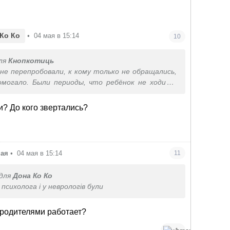
Ко Ко
•
04 мая в 15:14
10
ля
Кнопкотиць
не перепробовали, к кому только не обращались,
омогало. Были периоды, что ребёнок не ходил в
постоянных тиков болели мышцы на лице. Это
т безысходности обратилась к классическом
? До кого звертались?
Помогло.
ная
•
04 мая в 15:14
11
для
Дона Ко Ко
 психолога і у неврологів були
 родителями работает?