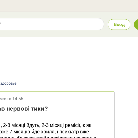
Вход
 здоровье
 мая в 14:55
ав нервові тики?
2-3 місяці йдуть, 2-3 місяці ремісії, є як
 вже 7 місяців йде хвиля, і психіатр вже