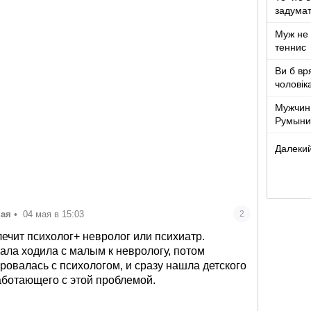
задумат
Муж не 
теннис
Ви б вр
чоловік
років ж
Мужчин
Румыни
Далекий
ная
•
04 мая в 15:03
2
 лечит психолог+ невролог или психиатр.
ала ходила с малым к неврологу, потом
ровалась с психологом, и сразу нашла детского
аботающего с этой проблемой.