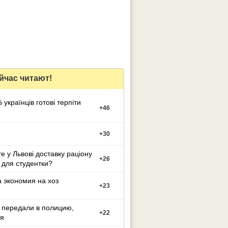
йчас читают!
 українців готові терпіти
+
46
+
30
е у Львові доставку раціону
+
26
 для студентки?
 экономия на хоз
+
23
 передали в полицию,
+
22
я