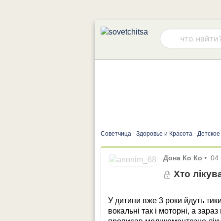
Советчица
-
Здоровье и Красота
-
Детское
Дона Ко Ко
•
04
Хто лікув
У дитини вже 3 роки йдуть тики, 
вокальні так і моторні, а зараз