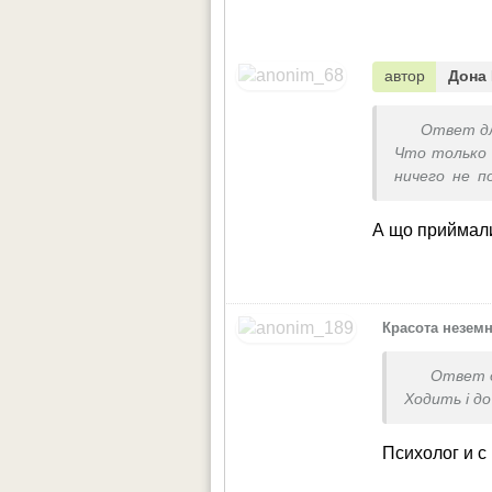
автор
Дона 
Ответ д
Что только 
ничего не п
школу, от 
страшно. О
А що приймали
гомеопату. 
Красота незем
Ответ 
Ходить і до
Психолог и с