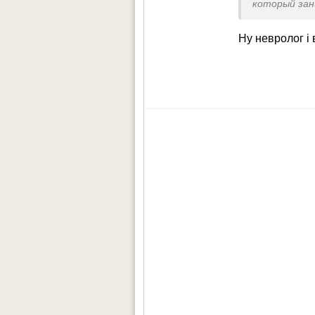
который за
Ну невролог і 