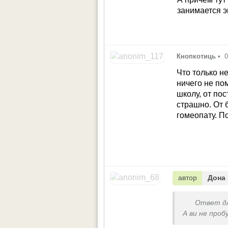
занимается 
Кнопкотиць
•
0
Что только н
ничего не по
школу, от по
страшно. От 
гомеопату. П
автор
Дона 
Ответ д
А ви не про