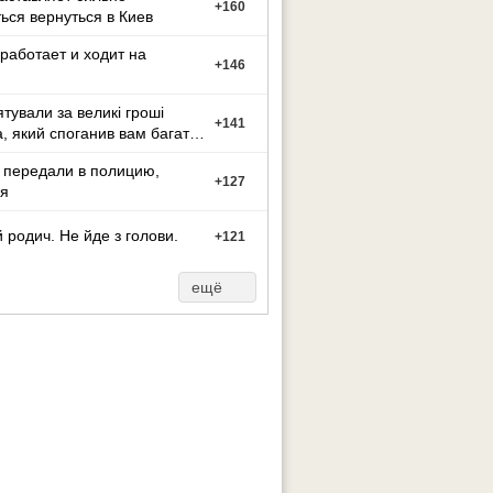
+
160
ься вернуться в Киев
работает и ходит на
+
146
ятували за великі гроші
+
141
а, який споганив вам багато
иття?
 передали в полицию,
+
127
я
 родич. Не йде з голови.
+
121
ещё