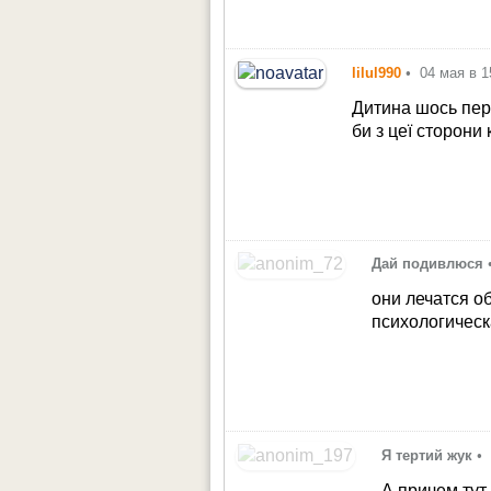
lilul990
•
04 мая в 1
Дитина шось пер
би з цеї сторони
Дай подивлюся
они лечатся о
психологическ
Я тертий жук
•
А причем тут