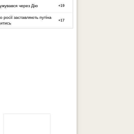
ужувався через Дію
+
19
о росії заставляють путіна
+
17
итись