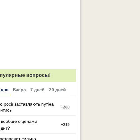
пулярные вопросы!
одня
Вчера
7 дней
30 дней
о росії заставляють путіна
+
280
итись
 вообще с ценами
+
219
одит?
заставляет сильно