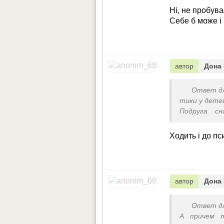
Ні, не пробув
Себе б може і
автор
Дона 
Ответ д
тики у дете
Подруга сн
проконсульт
психолога, 
Ходить і до пс
Успешно.
автор
Дона 
Ответ д
А причем т