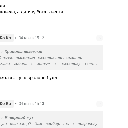
али
 повела, а дитину боюсь вести
Ко Ко
•
04 мая в 15:12
8
ля
Красота неземная
й лечит психолог+ невролог или психиатр.
ачала ходила с малым к неврологу, потом
ировалась с психологом, и сразу нашла детского
работающего с этой проблемой.
ихолога і у неврологів були
Ко Ко
•
04 мая в 15:13
9
ля
Я тертий жук
ут психиатр? Вам вообще то к неврологу,