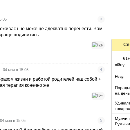
5:05
3
еживає і не може це адекватно перенести. Вам
 краще подивитись
Се
1
61%
війну.
•
04 мая в 15:05
4
Реву.
бразом жизни и работой родителей над собой +
ая терапия конечно же
Порадьт
на день
2
Удивила
товарах
Мужчин
04 мая в 15:05
5
Румыни
 психиатр? Вам вообще то к неврологу, который