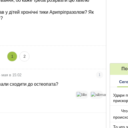
вання, бо каже треба розірвати цю хвилю
вав у дітей хронічні тики Арипріпразолом? Як
о?
1
2
По
 мая в 15:02
1
Сег
вали сходити до остеопата?
3
2
Удари п
прискор
Что
происх
То что 