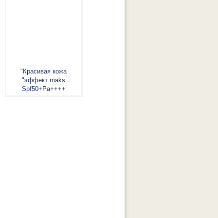
"Красивая кожа
"эффект maks
Spf50+Pa++++