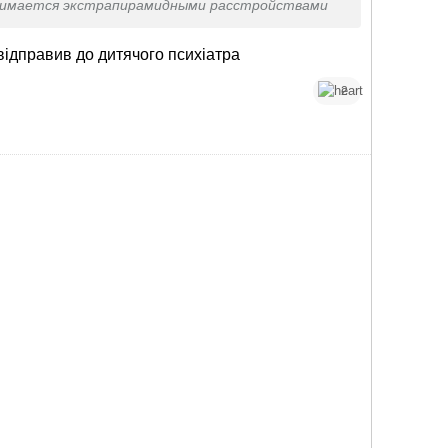
нимается экстрапирамидными расстройствами
відправив до дитячого психіатра
2