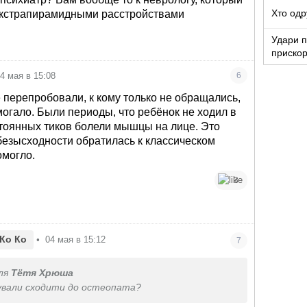
Хто одр
экстрапирамидными расстройствами
Удари п
прискор
4 мая в 15:08
6
е перепробовали, к кому только не обращались,
могало. Были периоды, что ребёнок не ходил в
стоянных тиков болели мышцы на лице. Это
безысходности обратилась к классическом
омогло.
3
Ко Ко
•
04 мая в 15:12
7
ля
Тётя Хрюша
бували сходити до остеопата?