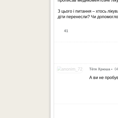
прописав медикоментозне ліку
З цього і питання – хтось ліку
діти перенесли? Чи допомогл
41
Тётя Хрюша
•
04
А ви не пробу