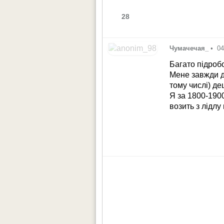
28
Чумачечая_
•
04
Багато підробо
Мене завжди д
тому числі) де
Я за 1800-190
возить з лідлу