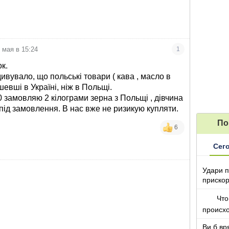
 мая в 15:24
1
к.
ивувало, що польські товари ( кава , масло в
шевші в Україні, ніж в Польщі.
0 замовляю 2 кілограми зерна з Польщі , дівчина
 під замовлення. В нас вже не ризикую купляти.
По
6
Сег
Удари п
прискор
Что
происх
Ви б вр