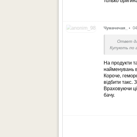
только оригин
Чумачечая_
•
04
Ответ д
Купують по а
На продукти так
найменувань в
Короче, геморо
відбити такс.
Враховуючи ці
бачу.