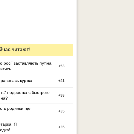
йчас читают!
о росії заставляють путіна
+
53
итись
равилась куртка
+
41
ять" подростка с быстрого
+
38
на?
есть родинки где
+
35
тарка! Я
+
35
одка!