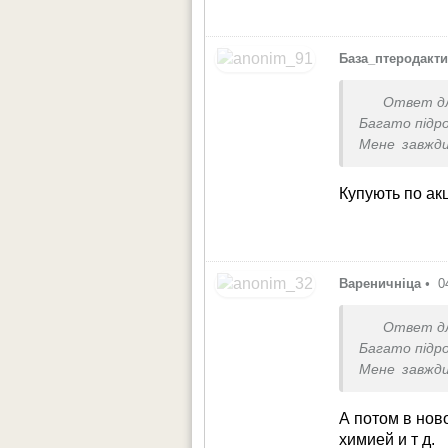
База_птеродакт
Ответ д
Багато підр
Мене завжди
тому числі) 
Я за 1800-19
Купують по акц
возить з лід
Вареничніца
•
0
Ответ д
Багато підр
Мене завжди
тому числі) 
Я за 1800-19
А потом в нов
возить з лід
химией и т д.