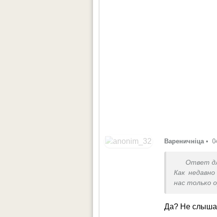
Вареничніца
•
0
Ответ д
Как недавно
нас только 
Да? Не слыша