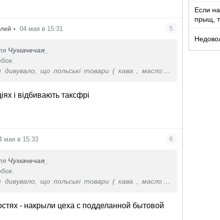
Если на
прыщ, т
созрев
илей
•
04 мая в 15:31
5
Недово
ля
Чумачечая_
обок.
 дивувало, що польські товари ( кава , масло в
дешевші в Україні, ніж в Польщі.
00 замовляю 2 кілограми зерна з Польщі , дівчина
іях і відбивають таксфрі
лу під замовлення. В нас вже не ризикую купляти.
4 мая в 15:33
6
ля
Чумачечая_
обок.
 дивувало, що польські товари ( кава , масло в
дешевші в Україні, ніж в Польщі.
00 замовляю 2 кілограми зерна з Польщі , дівчина
остях - накрыли цеха с подделанной бытовой
лу під замовлення. В нас вже не ризикую купляти.