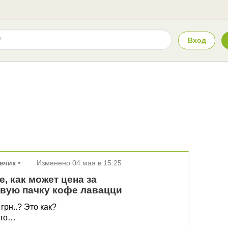
Вход
вчик
•
Изменено
04 мая в 15:25
, как может цена за
вую пачку кофе лавацци
грн..? Это как?
что…