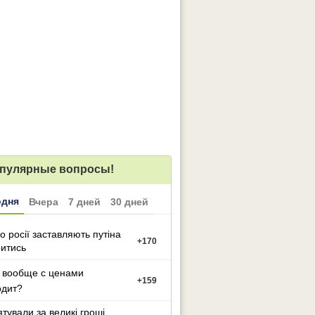
пулярные вопросы!
одня
Вчера
7 дней
30 дней
о росії заставляють путіна
+
170
итись
 вообще с ценами
+
159
одит?
ятували за великі гроші