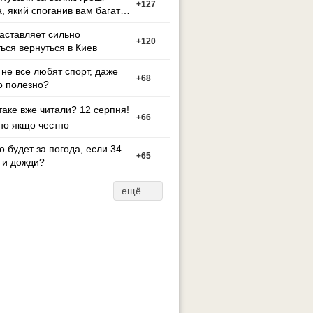
+
127
а, який споганив вам багато
иття?
заставляет сильно
+
120
ься вернуться в Киев
не все любят спорт, даже
+
68
о полезно?
таке вже читали? 12 серпня!
+
66
но якщо честно
то будет за погода, если 34
+
65
 и дожди?
ещё