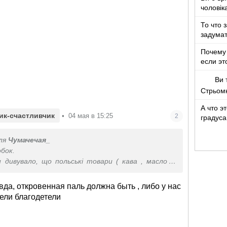
чоловік
років ж
То что 
задумат
Почему 
если эт
Ви 
Стрьом
А что э
ик-счастливчик
•
04 мая в 15:25
2
градуса
ля
Чумачечая_
обок.
 дивувало, що польські товари ( кава , масло в
дешевші в Україні, ніж в Польщі.
00 замовляю 2 кілограми зерна з Польщі , дівчина
авда, откровенная паль должна быть , либо у нас
лу під замовлення. В нас вже не ризикую купляти.
ели благодетели