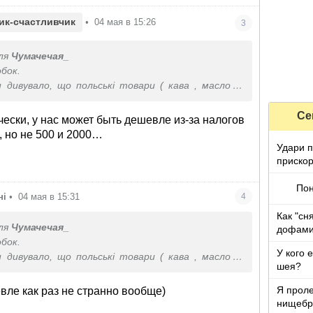
ик-счастливчик
•
04 мая в 15:26
3
ля
Чумачечая_
обок.
 дивувало, що польські товари ( кава , масло в
дешевші в Україні, ніж в Польщі.
00 замовляю 2 кілограми зерна з Польщі , дівчина
Се
чески, у нас может быть дешевле из-за налогов
лу під замовлення. В нас вже не ризикую купляти.
 но не 500 и 2000…
Удари п
прискор
Пон
ні
•
04 мая в 15:31
4
Как "сн
ля
Чумачечая_
дофами
обок.
У кого 
 дивувало, що польські товари ( кава , масло в
шея?
дешевші в Україні, ніж в Польщі.
00 замовляю 2 кілограми зерна з Польщі , дівчина
Я проле
евле как раз не странно вообще)
лу під замовлення. В нас вже не ризикую купляти.
нищебр