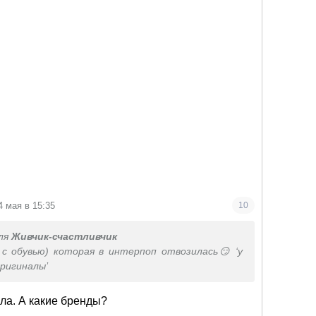
4 мая в 15:35
10
ля
Живчик-счастливчик
 с обувью) которая в интерпоп отвозилась😏 ‘у
оригиналы’
ла. А какие бренды?