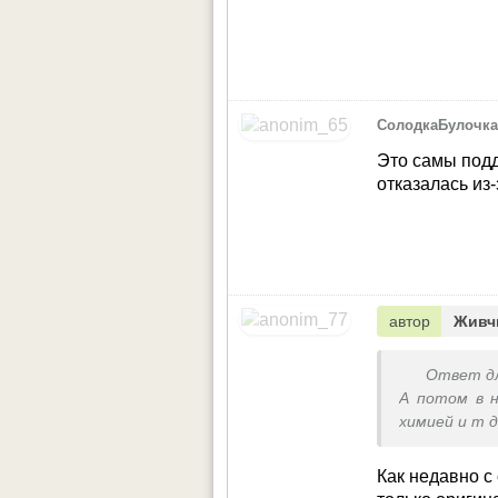
СолодкаБулочк
Это самы подд
отказалась из-
автор
Живч
Ответ д
А потом в н
химией и т д
Как недавно с