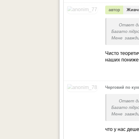
автор
Живч
Ответ д
Багато підр
Мене завжди
тому числі) 
Я за 1800-19
Чисто теорети
возить з лід
наших пониже,
Черговий по кух
Ответ д
Багато підр
Мене завжди
тому числі) 
Я за 1800-19
что у нас деш
возить з лід