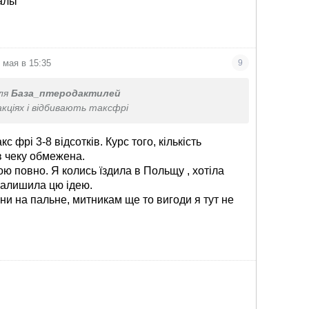
алы’
 мая в 15:35
9
ля
База_птеродактилей
кціях і відбивають таксфрі
с фрі 3-8 відсотків. Курс того, кількість
 чеку обмежена.
ю повно. Я колись їздила в Польщу , хотіла
 Залишила цю ідею.
ни на пальне, митникам ще то вигоди я тут не