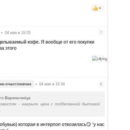
4
а
•
04 мая в 15:33
7
елываемый кофе. Я вообще от его покупки
за этого
4
ик-счастливчик
•
04 мая в 15:34
8
ля
Вареничніца
овостях - накрыли цеха с подделанной бытовой
.
 обувью) которая в интерпоп отвозилась😏 ‘у нас