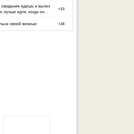
 свидание идешь и вылез
+
33
о лучше идти, когда он
ший с белым
льна своей жизнью
+
28