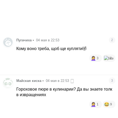
Пугачиха
•
04 мая в 22:53
2
Кому воно треба, щоб ще купляти🤣
3
2
Майская киска
•
04 мая в 22:53
3
Гороховое пюре в кулинарии? Да вы знаете толк
в извращениях
1
9