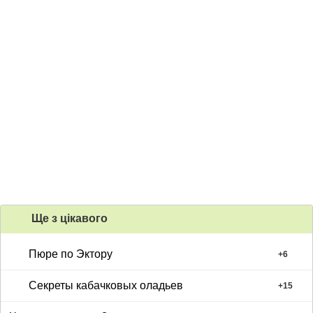
Ще з цiкавого
Пюре по Эктору
+
6
Секреты кабачковых оладьев
+
15