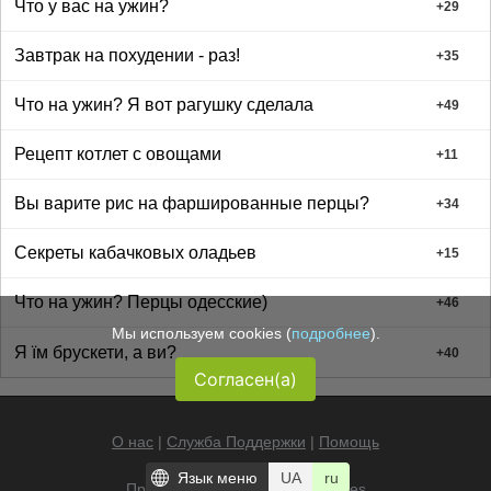
Что у вас на ужин?
+
29
Завтрак на похудении - раз!
+
35
Что на ужин? Я вот рагушку сделала
+
49
Рецепт котлет с овощами
+
11
Вы варите рис на фаршированные перцы?
+
34
Секреты кабачковых оладьев
+
15
Что на ужин? Перцы одесские)
+
46
Мы используем cookies (
подробнее
).
Я їм брускети, а ви?
+
40
Согласен(а)
О нас
|
Служба Поддержки
|
Помощь
Язык меню
UA
ru
Правила
|
Ограничения
|
Cookies