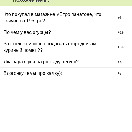
Похожие темы:
Кто покупал в магазине мЕтро панатоне, что
+
6
сейчас по 195 грн?
По чем у вас огурцы?
+
19
За сколько можно продавать огородникам
+
36
куриный помет ??
Яка зараз ціна на розсаду петуніі?
+
4
Вдогонку темы про халву))
+
7