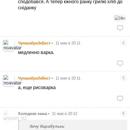
сподобався. А тепер кжного ранку грилю хліб до
сніданку
1
ЧупакабраЗеБест
•
11 мая в 20:11
4
медленно варка.
ЧупакабраЗеБест
•
11 мая в 20:11
5
а, еще рисоварка
Холодная каша
•
11 мая в 20:12
6
Хочу барабульки