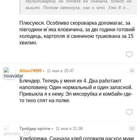
Мультиварка) не поняла её сначала, блюдо не
вышло. Потом смекнула, как и что. Уже 8 лет
юзаю.
Плюсуюся. Особливо скороварка допомагає, за
півгодини м´яка яловичина, за дві години готовий
холодець, картопля зі свининою тушкована за 15
хвилин.
Allein74999
•
11 мая в 20:47
11
Блендер. Теперь у меня их 4. Два работают
наполовину. Один нормальный и один запасной.
Привыкла я к нему. Эл мясорубка и комбайн где-
то тихо спят на полке.
Трейдер кріпти
•
11 мая в 21:08
12
Хлебопечка. Сначала хлеб готовили расход муки