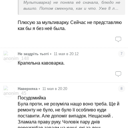
Мультиварка) не поняла её сначала, блюдо не
вышло. Потом смекнула, как и что. Уже 8 лет
юзаю.
Плюсую за мультиварку. Сейчас не представляю
как бы я без неё была.
Не заздріть тьоті
•
11 мая в 20:12
7
Крапельна кавоварка.
Наверняка
•
11 мая в 20:20
8
Посудомийка
Була проти, не розуміла нащо воно треба. Ще й
ремонту не було, не було її особливо куди
поставити. Але допоміг випадок. Нещасний
.
Зламала праву руку. Чоловік пару днів
порозгрібав завали на кухні, які за день