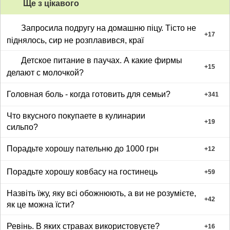
Ще з цiкавого
Запросила подругу на домашню піцу. Тісто не
+
17
піднялось, сир не розплавився, краї
Детское питание в паучах. А какие фирмы
+
15
делают с молочкой?
Головная боль - когда готовить для семьи?
+
341
Что вкусного покупаете в кулинарии
+
19
сильпо?
Порадьте хорошу пательню до 1000 грн
+
12
Порадьте хорошу ковбасу на гостинець
+
59
Назвіть їжу, яку всі обожнюють, а ви не розумієте,
+
42
як це можна їсти?
Ревінь. В яких стравах використовуєте?
+
16