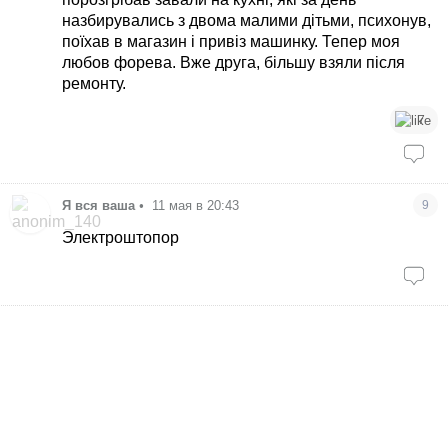
назбирувались з двома малими дітьми, психонув,
поїхав в магазин і привіз машинку. Тепер моя
любов форева. Вже друга, більшу взяли після
ремонту.
7
Я вся ваша
•
11 мая в 20:43
9
Электроштопор