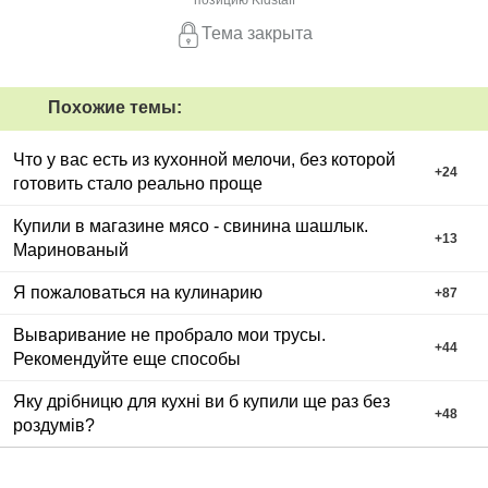
Тема закрыта
Похожие темы:
Что у вас есть из кухонной мелочи, без которой
+
24
готовить стало реально проще
Купили в магазине мясо - свинина шашлык.
+
13
Маринованый
Я пожаловаться на кулинарию
+
87
Вываривание не пробрало мои трусы.
+
44
Рекомендуйте еще способы
Яку дрібницю для кухні ви б купили ще раз без
+
48
роздумів?