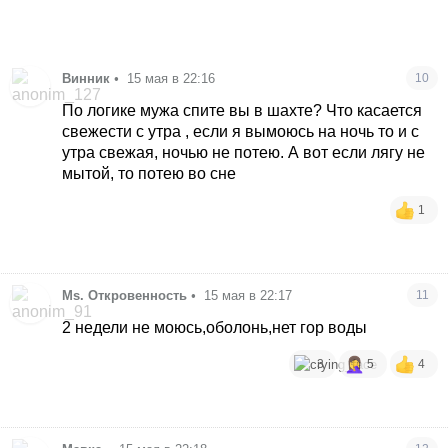
Винник
•
15 мая в 22:16
10
По логике мужа спите вы в шахте? Что касается
свежести с утра , если я вымоюсь на ночь то и с
утра свежая, ночью не потею. А вот если лягу не
мытой, то потею во сне
1
Ms. Откровенность
•
15 мая в 22:17
11
2 недели не моюсь,оболонь,нет гор воды
3
5
4