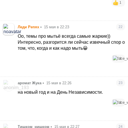
1
Леди Репях
•
15 мая в 22:23
22
Оо, темы про мытьё всегда самые жаркие))
Интересно, разгорится ли сейчас извечный спор о
том, что, когда и как надо мыть😀
3
аромат Жука
•
15 мая в 22:26
23
на новый год и на День Независимости.
2
Тишком_нишком
•
15 мая в 22:27
24