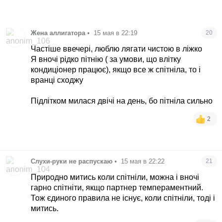
Жена аллигатора
•
15 мая в 22:19
20
Частіше ввечері, люблю лягати чистою в ліжко
Я вночі рідко пітнію ( за умови, що влітку
кондиціонер працює), якщо все ж спітніла, то і
вранці сходжу
Підлітком милася двічі на день, бо пітніла сильно
2
Слухи-руки не распускаю
•
15 мая в 22:22
21
Природно митись коли спітніли, можна і вночі
гарно спітніти, якщо партнер темпераментний.
Тож єдиного правила не існує, коли спітніли, тоді і
митись.