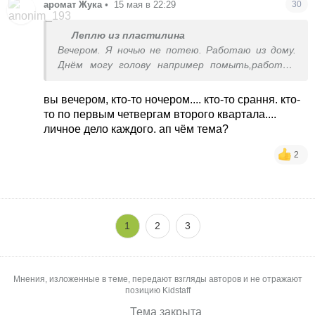
аромат Жука
•
15 мая в 22:29
30
Леплю из пластилина
Вечером. Я ночью не потею. Работаю из дому.
Днём могу голову например помыть,работаю
онлайн.
вы вечером, кто-то ночером.... кто-то срання. кто-
то по первым четвергам второго квартала....
личное дело каждого. ап чём тема?
2
1
2
3
Мнения, изложенные в теме, передают взгляды авторов и не отражают
позицию Kidstaff
Тема закрыта