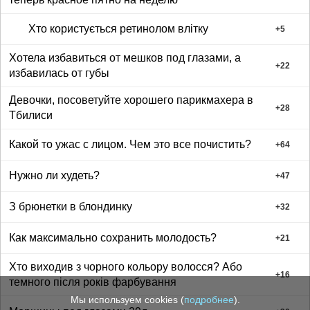
Хто користується ретинолом влітку
+
5
Хотела избавиться от мешков под глазами, а
+
22
избавилась от губы
Девочки, посоветуйте хорошего парикмахера в
+
28
Тбилиси
Какой то ужас с лицом. Чем это все почистить?
+
64
Нужно ли худеть?
+
47
З брюнетки в блондинку
+
32
Как максимально сохранить молодость?
+
21
Хто виходив з чорного кольору волосся? Або
+
16
темного після років фарбування
Мы используем cookies (
подробнее
).