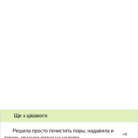
Ще з цiкавого
Решила просто почистить поры, надавила и
+
4
теперь красное пятно на неделю