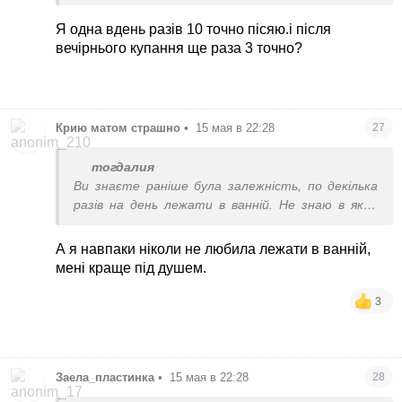
працюють значно слабше ніж вдень. Крім того
вночі ми не ходимо по вулиці, не прилипає пил, за
Я одна вдень разів 10 точно пісяю.і після
ніч людина максимум 1 раз ходить попісяти або
вечірнього купання ще раза 3 точно?
взагалі жодного разу, а за день разів 5 точно
пісяє і не буде кожного разу підмиватися.
Але, якщо людині вночі було жарко, спітніла або
це підліток чи жінка в цікавому віці, то нормально
Крию матом страшно
•
15 мая в 22:28
27
приймати душ 2 рази на день. Головне не
зловживати милом або гелем для душу
тогдалия
Ви знаєте раніше була залежність, по декілька
разів на день лежати в ванній. Не знаю в який
момент відвернуло. Тепер тільки частково
щодня. А повністю під настрій
А я навпаки ніколи не любила лежати в ванній,
мені краще під душем.
3
Заела_пластинка
•
15 мая в 22:28
28