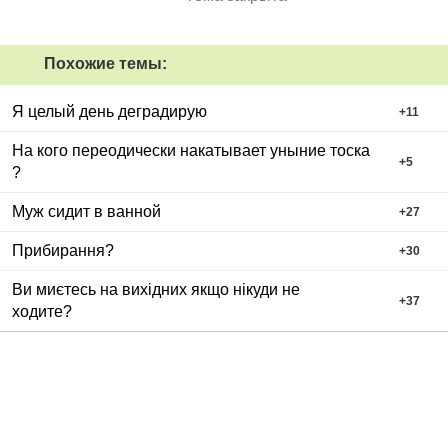
Похожие темы:
Я целый день деградирую
+
11
На кого переодически накатывает уныние тоска
+
5
?
Муж сидит в ванной
+
27
Прибирання?
+
30
Ви миєтесь на вихідних якщо нікуди не
+
37
ходите?