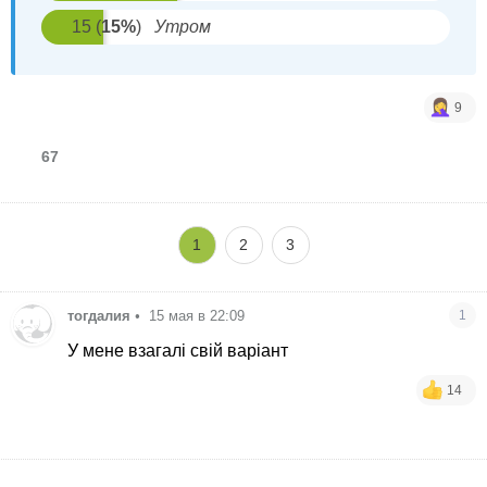
15
(
15
%
)
Утром
9
67
1
2
3
тогдалия
•
15 мая в 22:09
1
У мене взагалі свій варіант
14