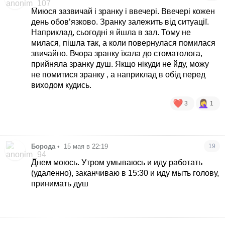
Миюся зазвичай і зранку і ввечері. Ввечері кожен
день обовʼязково. Зранку залежить від ситуації.
Наприклад, сьогодні я йшла в зал. Тому не
милася, пішла так, а коли повернулася помилася
звичайно. Вчора зранку їхала до стоматолога,
прийняла зранку душ. Якщо нікуди не йду, можу
не помитися зранку , а наприклад в обід перед
виходом кудись.
3
1
Борода
•
15 мая в 22:19
19
Днем моюсь. Утром умываюсь и иду работать
(удаленно), заканчиваю в 15:30 и иду мыть голову,
принимать душ