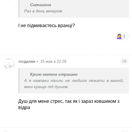
Смячиком
Раз в день вечером
І не підмиваєтесь вранці?
1
тогдалия
•
15 мая в 22:29
29
Крию матом страшно
А я навпаки ніколи не любила лежати в ванній,
мені краще під душем.
Душ для мене стрес, так як і зараз ковшиком з
відра