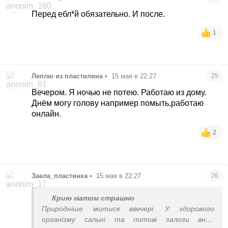
Перед ебл*й обязательно. И после.
1
Леплю из пластилина
•
15 мая в 22:27
25
Вечером. Я ночью не потею. Работаю из дому.
Днём могу голову например помыть,работаю
онлайн.
2
Заела_пластинка
•
15 мая в 22:27
26
Крию матом страшно
Природніше митися ввечері. У здорового
організму сальні та потові залози вночі