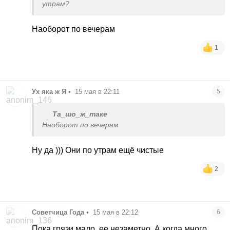
утрам?
Наоборот по вечерам
1
Ух яка ж Я
•
15 мая в 22:11
5
Та_шо_ж_таке
Наоборот по вечерам
Ну да ))) Они по утрам ещё чистые
2
Советчица Года
•
15 мая в 22:12
6
Пока грязи мало, ее незаметно. А когда много,