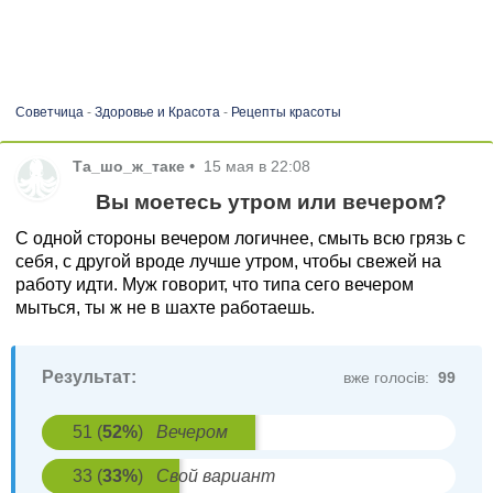
Советчица
-
Здоровье и Красота
-
Рецепты красоты
Та_шо_ж_таке
•
15 мая в 22:08
Вы моетесь утром или вечером?
С одной стороны вечером логичнее, смыть всю грязь с
себя, с другой вроде лучше утром, чтобы свежей на
работу идти. Муж говорит, что типа сего вечером
мыться, ты ж не в шахте работаешь.
Результат:
вже голосів:
99
51
(
52
%
)
Вечером
33
(
33
%
)
Свой вариант