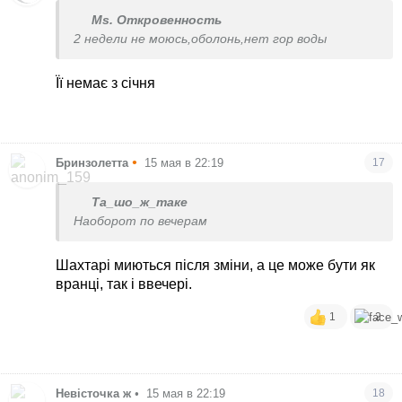
Ms. Откровенность
2 недели не моюсь,оболонь,нет гор воды
Її немає з січня
•
Бринзолетта
15 мая в 22:19
17
Та_шо_ж_таке
Наоборот по вечерам
Шахтарі миються після зміни, а це може бути як
вранці, так і ввечері.
1
2
Невісточка ж
•
15 мая в 22:19
18