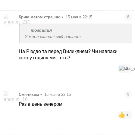
Крию матом страшно
•
15 мая в 22:15
8
тогдалия
У мене взагалі свій варіант
На Різдво та перед Виликднем? Чи навпаки
кожну годину миєтесь?
3
Смячиком
•
15 мая в 22:15
9
Раз в день вечером
3