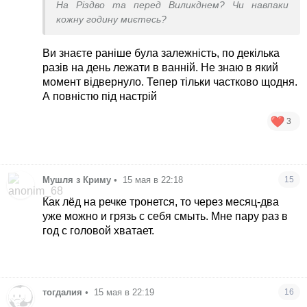
На Різдво та перед Виликднем? Чи навпаки
кожну годину миєтесь?
Ви знаєте раніше була залежність, по декілька
разів на день лежати в ванній. Не знаю в який
момент відвернуло. Тепер тільки частково щодня.
А повністю під настрій
3
Мушля з Криму
•
15 мая в 22:18
15
Как лёд на речке тронется, то через месяц-два
уже можно и грязь с себя смыть. Мне пару раз в
год с головой хватает.
тогдалия
•
15 мая в 22:19
16