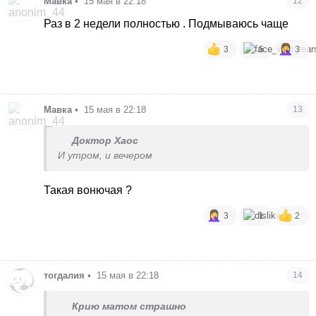
Мавка
•
15 мая в 22:18
12
Раз в 2 недели полностью . Подмываюсь чаще
3
5
3
Мавка
•
15 мая в 22:18
13
Доктор Хаос
И утром, и вечером
Такая вонючая ?
3
1
2
тогдалия
•
15 мая в 22:18
14
Крию матом страшно