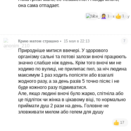
она сама отпадает.
7
1
1
Крию матом страшно
•
15 мая в 22:13
7
Природніше митися ввечері. У здорового
організму сальні та потові залози вночі працюють
значно слабше ніж вдень. Крім того вночі ми не
ходимо по вулиці, не прилипає пил, за ніч людина
максимум 1 раз ходить попісяти або взагалі
жодного разу, а за день разів 5 точно пісяє і не
буде кожного разу підмиватися.
Але, якщо людині вночі було жарко, спітніла або
це підліток чи жінка в цікавому віці, то нормально
приймати душ 2 рази на день. Головне не
зловживати милом або гелем для душу
17