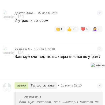
Доктор Хаос
•
15 мая в 22:09
2
И утром, и вечером
1
21
5
3
Ух яка ж Я
•
15 мая в 22:10
3
Ваш муж считает, что шахтеры моются по утрам?
14
автор
Та_шо_ж_таке
•
15 мая в 22:10
4
Ух яка ж Я
Ваш муж считает, что шахтеры моются по