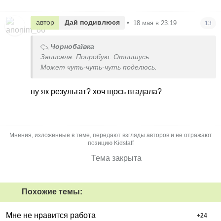
автор
Дай подивлюся
•
18 мая в 23:19
13
Чорнобаївка
Записала. Попробую. Отпишусь.
Может чуть-чуть-чуть поделюсь.
ну як результат? хоч щось вгадала?
Мнения, изложенные в теме, передают взгляды авторов и не отражают
позицию Kidstaff
Тема закрыта
Похожие темы:
Мне не нравится работа
+
24