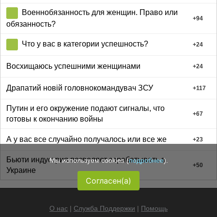
Военнобязанность для женщин. Право или
+
94
обязанность?
Что у вас в категории успешность?
+
24
Восхищаюcь успешними женщинами
+
24
Драпатий новій головнокомандувач ЗСУ
+
117
Путин и его окружение подают сигналы, что
+
67
готовы к окончанию войны
А у вас все случайно получалось или все же
+
23
Бьюти индустрия позволяет зарабатывать в
Мы используем cookies (
подробнее
).
+
50
Украине
Согласен(а)
О нас
|
Служба Поддержки
|
Помощь