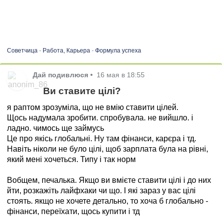
Советчица
-
Работа, Карьера
-
Формула успеха
Дай подивлюся
•
16 мая в 18:55
Ви ставите цілі?
я раптом зрозуміла, що не вмію ставити цілей.
Щось надумала зробити. спробувала. не вийшло. і
ладно. чимось ще займусь
Це про якісь глобальні. Ну там фінанси, карєра і тд.
Навіть ніколи не було цілі, щоб зарплата була на рівні,
який мені хочеться. Типу і так норм
Вобщем, печалька. Якщо ви вмієте ставити цілі і до них
йти, розкажіть лайфхаки чи що. І які зараз у вас цілі
стоять. якщо не хочете детально, то хоча б глобально -
фінанси, переїхати, щось купити і тд