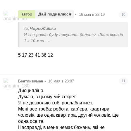
автор
Дай подивлюся
•
16 мая в 22:19
10
Чорнобаївка
Я все равно буду покупать билеты. Шанс всегда
1 к 10 млн.
Так что кому не жалко, можете писать ваши
счастливые 6 цифр из 47.
5 17 23 41 36 12
Могу попробовать ваши варианты. Свои уже
утомилась придумывать.
Бентливуман
•
16 мая в 23:07
11
Дисципліна.
Думаю, в цьому мій секрет.
Я не дозволяю собі рослаблятися.
Мені все треба: робота, кар´єра, квартира,
чоловік, ще одна квартира, другий чоловік, ще
одна освіта.
Насправді, в мене немає бажань, які не