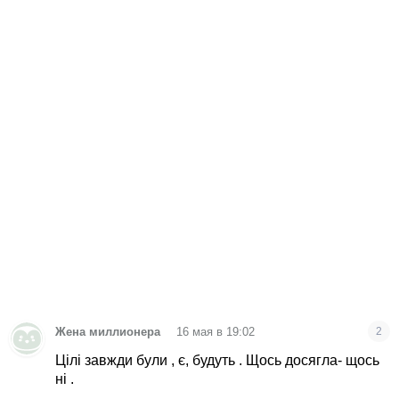
•
Жена миллионера
16 мая в 19:02
2
Цілі завжди були , є, будуть . Щось досягла- щось
ні .