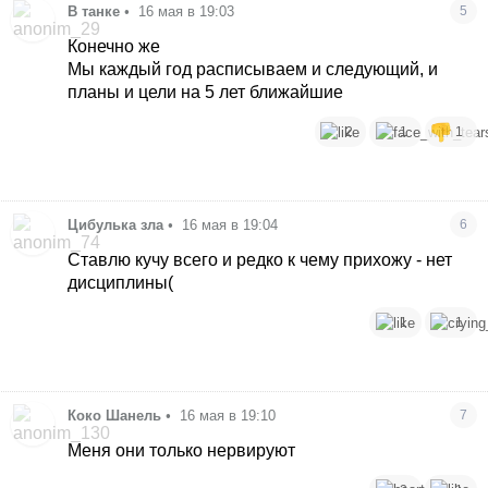
В танке
•
16 мая в 19:03
5
Конечно же
Мы каждый год расписываем и следующий, и
планы и цели на 5 лет ближайшие
2
1
1
Цибулька зла
•
16 мая в 19:04
6
Ставлю кучу всего и редко к чему прихожу - нет
дисциплины(
1
1
Коко Шанель
•
16 мая в 19:10
7
Меня они только нервируют