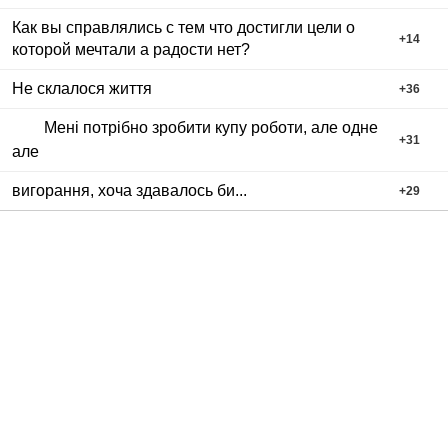
Как вы справлялись с тем что достигли цели о
+
14
которой мечтали а радости нет?
Не склалося життя
+
36
Мені потрібно зробити купу роботи, але одне
+
31
але
вигорання, хоча здавалось би...
+
29