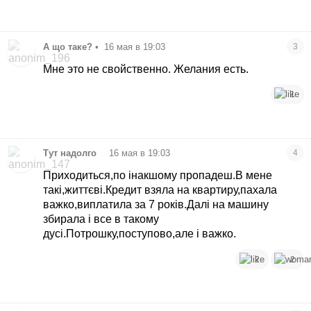
А що таке?
•
16 мая в 19:03
3
Мне это не свойственно. Желания есть.
1
•
Тут надолго
16 мая в 19:03
4
Приходиться,по інакшому пропадеш.В мене
такі,життєві.Кредит взяла на квартиру,пахала
важко,виплатила за 7 років.Далі на машину
збирала і все в такому
дусі.Потрошку,поступово,але і важко.
2
2