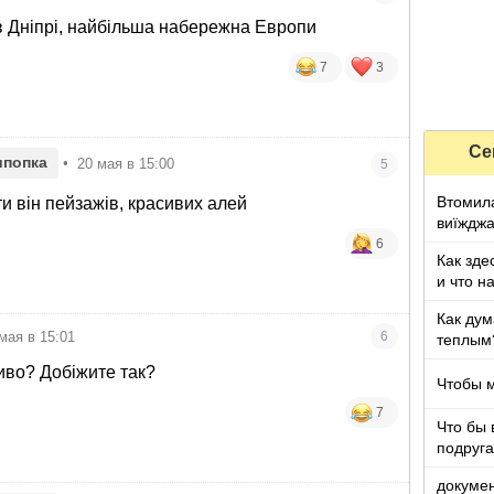
е в Дніпрі, найбільша набережна Европи
7
3
Се
ипопка
•
20 мая в 15:00
5
Втомила
и він пейзажів, красивих алей
виїжджа
6
Как зде
и что н
Как дум
мая в 15:01
6
теплым
иво? Добіжите так?
Чтобы 
7
Что бы 
подруга
которы
докумен