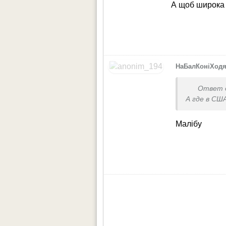
А щоб широка
НаБалКоніХод
Ответ 
А где в СШ
Малібу