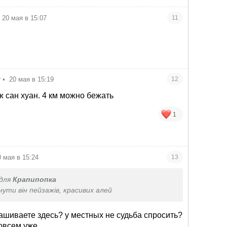
20 мая в 15:07
11
т
•
20 мая в 15:19
12
ж сан хуан. 4 км можно бежать
1
0 мая в 15:24
13
для
Крапипопка
ути він пейзажів, красивих алей
ашиваете здесь? у местных не судьба спросить?
всем уже...