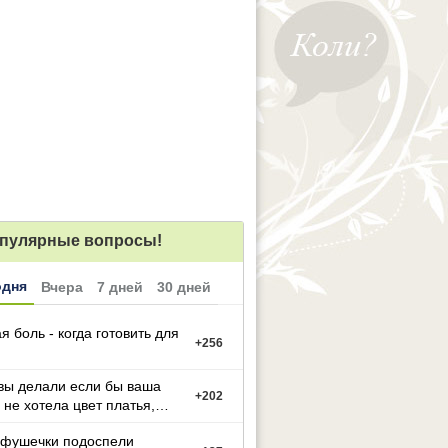
пулярные вопросы!
одня
Вчера
7 дней
30 дней
я боль - когда готовить для
+
256
вы делали если бы ваша
+
202
 не хотела цвет платья,
й вы выбрали
фушечки подоспели