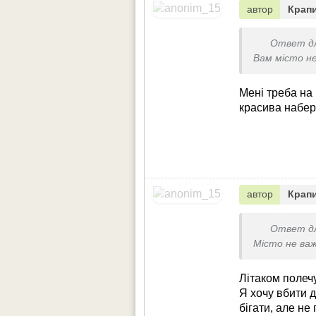
автор
Крап
Ответ д
Вам місто не
Мені треба на 
красива набе
автор
Крап
Ответ д
Місто не ва
Літаком полеч
Я хочу вбити д
бігати, але н