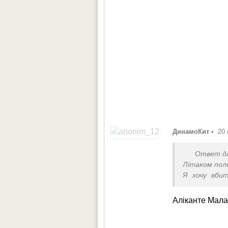
ДинамоКит
•
20 
Ответ д
Літаком пол
Я хочу вбит
бігати, але 
А щоб широк
Аліканте Мала