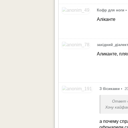
Кофр для ноги
•
Аліканте
західний_діалек
Аликанте, пля
З бісиками
•
2
Ответ 
Хочу кайфан
а почему спр
офонарели со