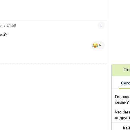
я в 14:59
1
ий?
6
По
Сег
Головна
семьи?
Что бы 
подруга
которы
Кай