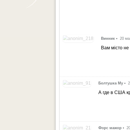
Винник
•
20 ма
Вам місто не 
Болтушка Му
•
2
А где в США 
Форс мажор
•
2