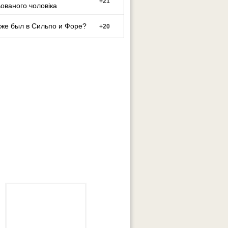
+
21
ованого чоловіка
уже был в Сильпо и Форе?
+
20