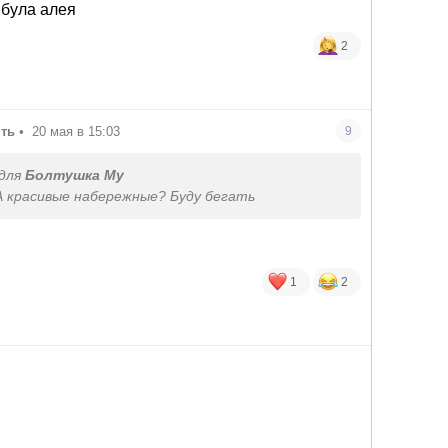
 була алея
2
ять
•
20 мая в 15:03
9
для
Болтушка Му
А красивые набережные? Буду бегать
1
2