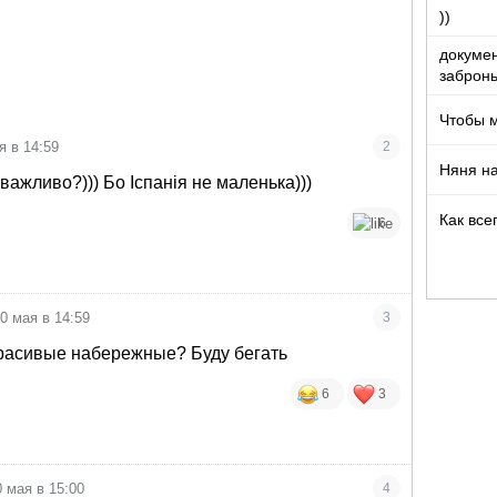
))
докумен
забронь
Чтобы 
я в 14:59
2
Няня на
важливо?))) Бо Іспанія не маленька)))
Как все
6
0 мая в 14:59
3
красивые набережные? Буду бегать
6
3
0 мая в 15:00
4