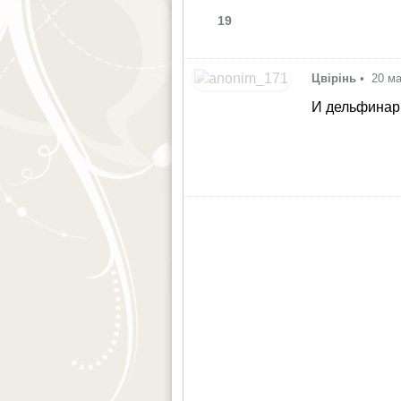
19
Цвірінь
•
20 ма
И дельфинар