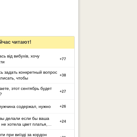
йчас читают!
сь від вибухів, хочу
+
77
ти
сь задать конкретный вопрос
+
38
аписать, чтобы
аете, этот сентябрь будет
+
27
?
мужчина содержал, нужно
+
26
вы делали если бы ваша
+
24
 не хотела цвет платья,
й вы выбрали
ти при виїзді за кордон