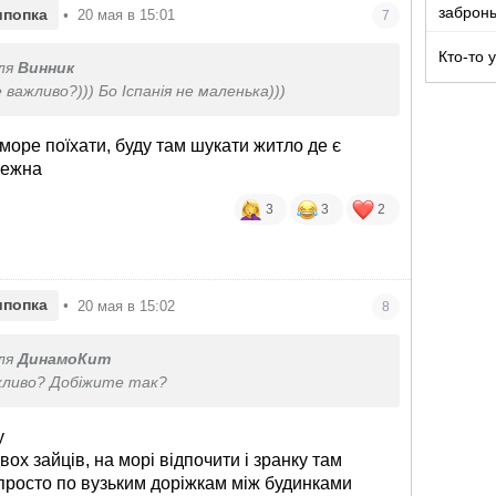
забронь
ипопка
•
20 мая в 15:01
7
Кто-то 
ля
Винник
 важливо?))) Бо Іспанія не маленька)))
море поїхати, буду там шукати житло де є
режна
3
3
2
ипопка
•
20 мая в 15:02
8
ля
ДинамоКит
жливо? Добіжите так?
у
вох зайців, на морі відпочити і зранку там
е просто по вузьким доріжкам між будинками