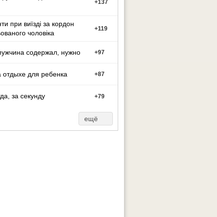
+
137
ти при виїзді за кордон
+
119
ованого чоловіка
мужчина содержал, нужно
+
97
 отдыхе для ребенка
+
87
гда, за секунду
+
79
ещё