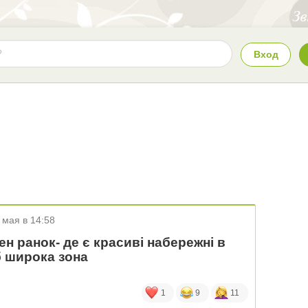
Вход
 мая в 14:58
н ранок- де є красиві набережні в
б широка зона
1
9
11