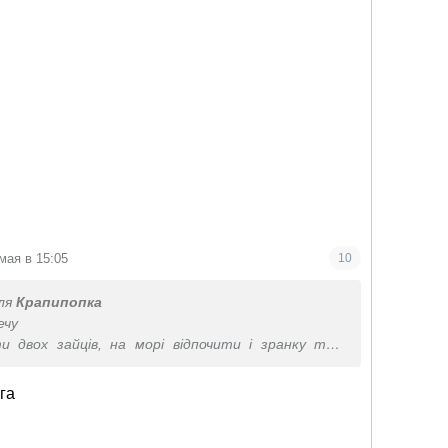
мая в 15:05
10
ля
Крапипопка
ечу
и двох зайців, на морі відпочити і зранку там
не просто по вузьким доріжкам між будинками
а була алея
га