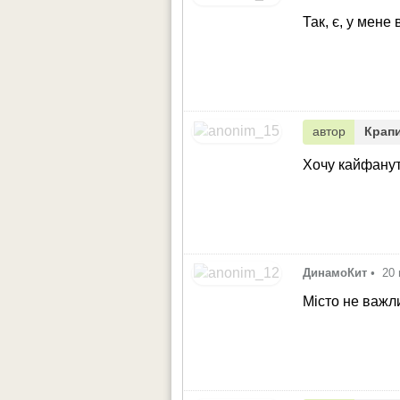
Так, є, у мен
автор
Крап
Хочу кайфанут
ДинамоКит
•
20 
Місто не важл