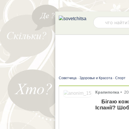
Советчица
-
Здоровье и Красота
-
Спорт
Крапипопка
•
20
Бігаю коже
Іспанії? Шо