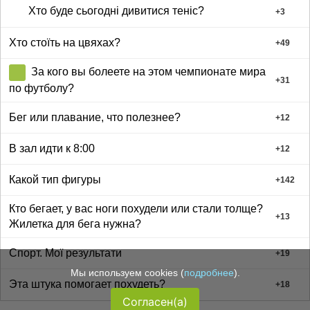
Хто буде сьогодні дивитися теніс?
+
3
Хто стоїть на цвяхах?
+
49
За кого вы болеете на этом чемпионате мира
+
31
по футболу?
Бег или плавание, что полезнее?
+
12
В зал идти к 8:00
+
12
Какой тип фигуры
+
142
Кто бегает, у вас ноги похудели или стали толще?
+
13
Жилетка для бега нужна?
Спорт. Мої результати
+
19
Мы используем cookies (
подробнее
).
Эта штука помогает похудеть?
+
18
Согласен(а)