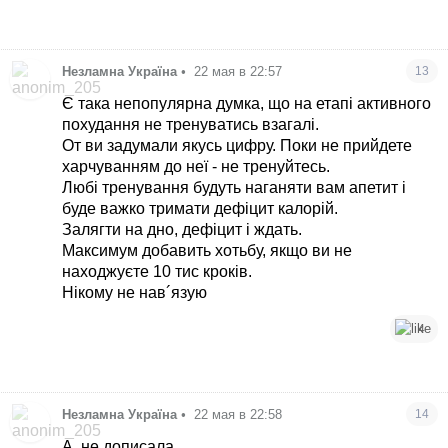
Незламна Україна
•
22 мая в 22:57
13
Є така непопулярна думка, що на етапі активного
похудання не тренуватись взагалі.
От ви задумали якусь цифру. Поки не прийдете
харчуванням до неї - не тренуйтесь.
Любі тренування будуть наганяти вам апетит і
буде важко тримати дефіцит калорій.
Залягти на дно, дефіцит і ждать.
Максимум добавить хотьбу, якщо ви не
находжуєте 10 тис кроків.
Нікому не нав´язую
4
Незламна Україна
•
22 мая в 22:58
14
А, не дописала.