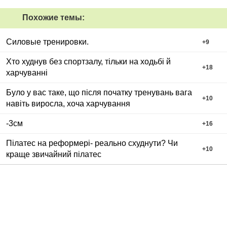
Похожие темы:
Силовые тренировки.
+
9
Хто худнув без спортзалу, тільки на ходьбі й
+
18
харчуванні
Було у вас таке, що після початку тренувань вага
+
10
навіть виросла, хоча харчування
-3см
+
16
Пілатес на реформері- реально схуднути? Чи
+
10
краще звичайний пілатес