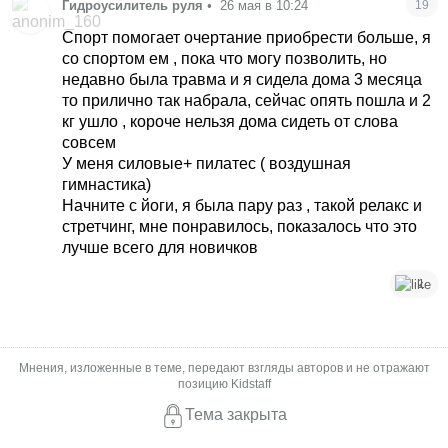
Гидроусилитель руля
•
26 мая в 10:24
19
Спорт помогает очертание приобрести больше, я
со спортом ем , пока что могу позволить, но
недавно была травма и я сидела дома 3 месяца
то прилично так набрала, сейчас опять пошла и 2
кг ушло , короче нельзя дома сидеть от слова
совсем
У меня силовые+ пилатес ( воздушная
гимнастика)
Начните с йоги, я была пару раз , такой релакс и
стретчинг, мне понравилось, показалось что это
лучше всего для новичков
1
Мнения, изложенные в теме, передают взгляды авторов и не отражают
позицию Kidstaff
Тема закрыта