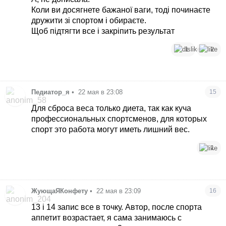
Коли ви досягнете бажаної ваги, тоді починаєте
дружити зі спортом і обираєте.
Щоб підтягти все і закріпить результат
1
2
Педиатор_я
•
22 мая в 23:08
15
Для сброса веса только диета, так как куча
профессиональных спортсменов, для которых
спорт это работа могут иметь лишний вес.
1
ЖующаЯКонфету
•
22 мая в 23:09
16
13 і 14 запис все в точку. Автор, после спорта
аппетит возрастает, я сама занимаюсь с