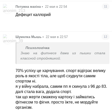
Потужна махіна
•
22 мая в 22:54
11
Дефецит каллорий
Шумелка Мышь
•
22 мая в 22:57
12
Психологічка
Знаю на фитнесе дама из пышки стала
классной стройняшкой.
70% успіху це харчування. спорт відіграє велику
роль в якості тіла, але щоб схуднути самим
спортом ні.
я у війну набрала, самим пп я скинула з 96 до 83.
далі стала вага, додала спорт.
так що жерти смажену картоху і займатись
фітнесом то фігня. просто їжте, не мордуйте
організм.