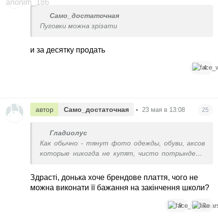
Само_достаточная
Пуговки можна зрізати
и за десятку продать
4
автор
Само_достаточная
•
23 мая в 13:08
25
Гладиолус
Как обычно - тянут фото одежды, обуви, аксов
которые никогда не купят, чисто потрындеть
темы создают)))
Здрасті, донька хоче брендове плаття, чого не
можна виконати її бажання на закінчення школи?
9
1