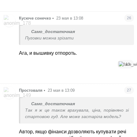
Кусюче сонечко
•
23 мая в 13:08
26
Само_достаточная
Пуговки можна зрізати
Ага, и вышивку отпороть.
13
Простоваля
•
23 мая в 13:09
27
Само_достаточная
Так я ж це також врахувала, ціна, порівняно зі
стартовою гуд. Але може застаріла модель?
Автор, якщо фінанси дозволяють купувати речі