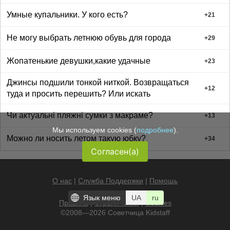
Умные купальники. У кого есть?
+
21
Не могу выбрать летнюю обувь для города
+
29
Жопатенькие девушки,какие удачные
+
23
Джинсы подшили тонкой ниткой. Возвращаться
+
12
туда и просить перешить? Или искать
Чи актуальні пляжні сумки з макраме?
+
13
Мы используем cookies (
подробнее
).
Можно ли носить летом такую юбку?
+
34
Согласен(а)
О нас
|
Служба Поддержки
|
Помощь
Язык меню
UA
ru
Правила
|
Ограничения
|
Cookies
©2008—2026 Советчица
Kidstaff