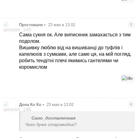
Простоваля
•
23 мая в 13:02
3
Сама сукня ок. Але випискник замахається з тим
подолом.
Вишивку люблю від на вишиванці до туфлів і
капелюхів з сумками, але саме ця, на мій погляд,
робить тендітні плечі якимись гантелями чи
коромислом
8
Дона Ко Ко
•
23 мая в 13:02
4
Само_достаточная
Чого дуже старомодна?