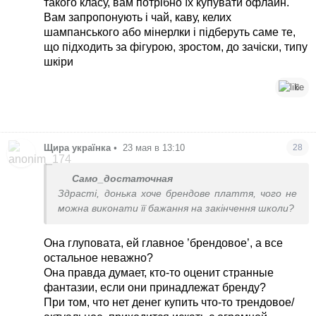
такого класу, вам потрібно їх купувати офлайн.
Вам запропонують і чай, каву, келих
шампанського або мінерлки і підберуть саме те,
що підходить за фігурою, зростом, до зачіски, типу
шкіри
6
Щира українка
•
23 мая в 13:10
28
Само_достаточная
Здрасті, донька хоче брендове плаття, чого не
можна виконати її бажання на закінчення школи?
Она глуповата, ей главное ’брендовое’, а все
остальное неважно?
Она правда думает, кто-то оценит странные
фантазии, если они принадлежат бренду?
При том, что нет денег купить что-то трендовое/