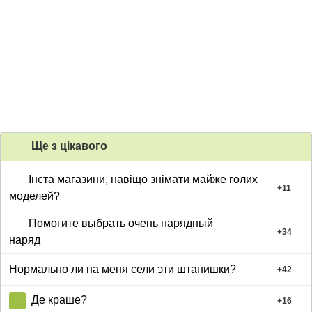
Ще з цiкавого
Інста магазини, навіщо знімати майже голих
+
11
моделей?
Помогите выбрать очень нарядный
+
34
наряд
Нормально ли на меня сели эти штанишки?
+
42
Де краше?
+
16