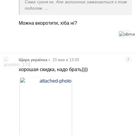
Сама сукня ок. Але випискник замахається з тим
подолом.
Вишивку люблю від на вишиванці до туфлів і
капелюхів з сумками, але саме ця, на мій погляд,
Можна вкоротити, хіба ні?
робить тендітні плечі якимись гантелями чи
коромислом
1
Щира українка
•
23 мая в 13:03
7
хорошая скидка, надо брать))))