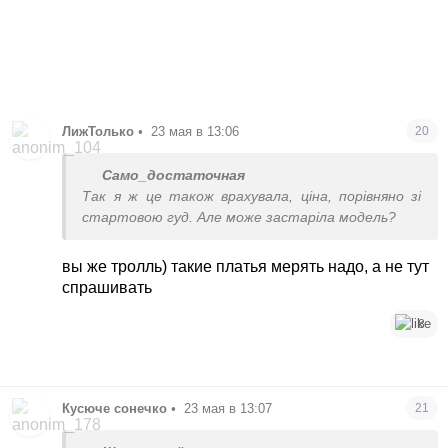
ЛижТолько
•
23 мая в 13:06
20
Само_достаточная
Так я ж це також врахувала, ціна, порівняно зі
стартовою гуд. Але може застаріла модель?
вы же тролль) такие платья мерять надо, а не тут
спрашивать
8
Кусюче сонечко
•
23 мая в 13:07
21