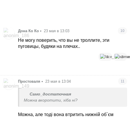
Дона Ко Ко
•
23 мая в 13:03
10
Не могу поверить, что вы не троллите, эти
пуговицы, будяки на плечах..
5
3
Простоваля
•
23 мая в 13:04
11
Само_достаточная
Можна вкоротити, хіба ні?
Можна, але тоді вона втритить нижній об´єм