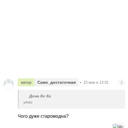
автор
Само_достаточная
•
23 мая в 13:01
2
Дона Ко Ко
ужас
Чого дуже старомодна?
2