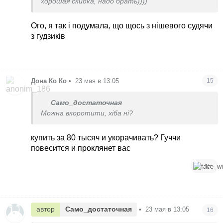
хорошая скидка, надо брать))))
Ого, я так і подумала, що щось з нішевого судячи
з гудзиків
Дона Ко Ко
•
23 мая в 13:05
15
Само_достаточная
Можна вкоротити, хіба ні?
купить за 80 тысяч и укорачивать? Гуччи
повесится и проклянет вас
15
автор
Само_достаточная
•
23 мая в 13:05
16