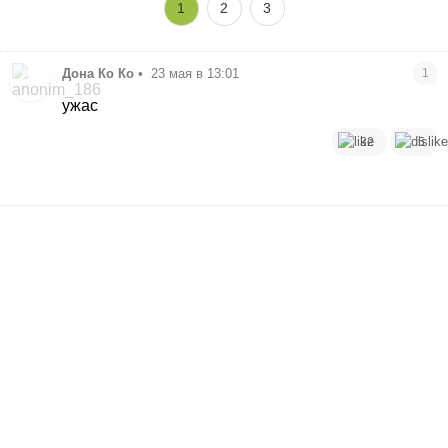
1
2
3
Дона Ко Ко
•
23 мая в 13:01
1
ужас
32
5