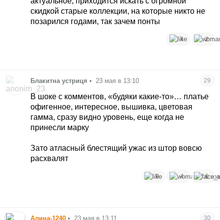
актуальное, приходится искать с огромной
скидкой старые коллекции, на которые никто не
позарился годами, так зачем понты
4
2
Блакитна устриця
•
23 мая в 13:10
29
В шоке с комментов, «будяки какие-то»… платье
офигенное, интересное, вышивка, цветовая
гамма, сразу видно уровень, еще когда не
принесли марку
Зато атласный блестящий ужас из штор вовсю
расхвалят
9
4
6
Алина-1240
•
23 мая в 13:11
30