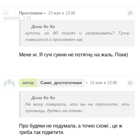
Простоваля
•
23 мая в 13:06
18
Дона Ко Ко
купить за 80 тысяч и укорачивать? Гуччи
повесится и проклянет вас
Мене ні. Я гучі сукню не потягну, на жаль. Поки)
автор
Само_достаточная
•
23 мая в 13:06
19
Дона Ко Ко
Не могу поверить, что вы не троллите, эти
пуговицы, будяки на плечах..
Про будяки не подумала, а точно схожі , це ж
треба так підмітити.