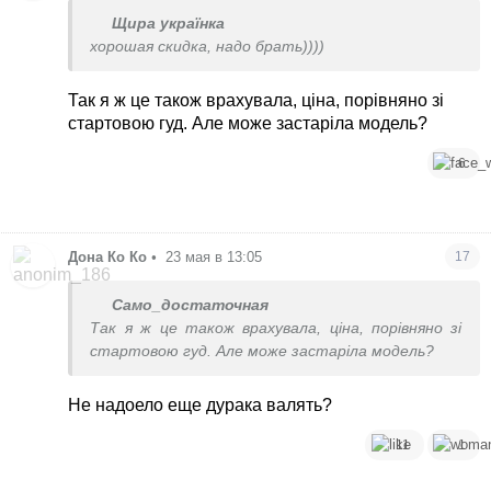
Щира українка
хорошая скидка, надо брать))))
Так я ж це також врахувала, ціна, порівняно зі
стартовою гуд. Але може застаріла модель?
6
Дона Ко Ко
•
23 мая в 13:05
17
Само_достаточная
Так я ж це також врахувала, ціна, порівняно зі
стартовою гуд. Але може застаріла модель?
Не надоело еще дурака валять?
11
1