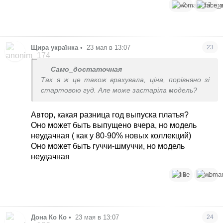
2
7
Щира українка
•
23 мая в 13:07
23
Само_достаточная
Так я ж це також врахувала, ціна, порівняно зі
стартовою гуд. Але може застаріла модель?
Автор, какая разница год выпуска платья?
Оно может быть выпущено вчера, но модель
неудачная ( как у 80-90% новых коллекций)
Оно может быть гуччи-шмуччи, но модель
неудачная
5
1
Дона Ко Ко
•
23 мая в 13:07
24