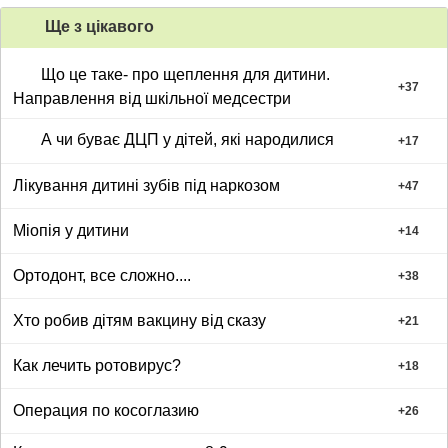
Ще з цiкавого
Що це таке- про щеплення для дитини.
+
37
Направлення від шкільної медсестри
А чи буває ДЦП у дітей, які народилися
+
17
Лікування дитині зубів під наркозом
+
47
Міопія у дитини
+
14
Ортодонт, все сложно....
+
38
Хто робив дітям вакцину від сказу
+
21
Как лечить ротовирус?
+
18
Операция по косоглазию
+
26