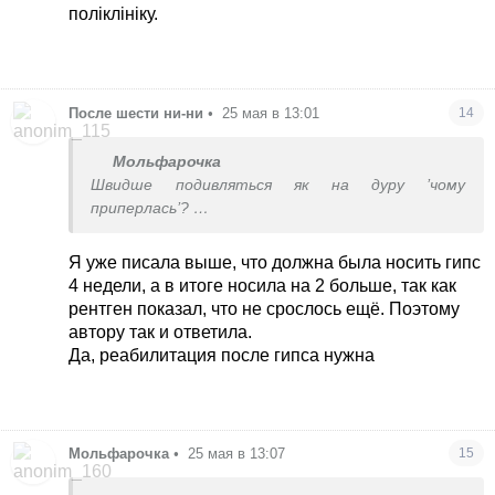
поліклініку.
После шести ни-ни
•
25 мая в 13:01
14
Мольфарочка
Швидше подивляться як на дуру ’чому
приперлась’?
Як у нас відбулося ’зняття гіпсу’ у районного
травматолога ортопеда. Він взяв ножиці,
Я уже писала выше, что должна была носить гипс
розрізав гіпс і ....все. Попросив дитину підняти
4 недели, а в итоге носила на 2 больше, так как
руку, вона не піднімалася повністю вгору. На моє
рентген показал, что не срослось ещё. Поэтому
питання чому, що трапилося і що робить? Лікар
автору так и ответила.
знизав плечима, виписав направлення на ЛФК і
Да, реабилитация после гипса нужна
масаж і сказав, що ніхто не знає чи зможе
дитина хоч колись підняти руку знову, але ’ви
походіть на лфк, раптом краще стане’.
Ніякого ні рентгену, ні інших обстежень - нічого
Мольфарочка
•
25 мая в 13:07
15
не було. Тому зняти гіпс можна самим, а далі вже
дивитися по стану дитини.