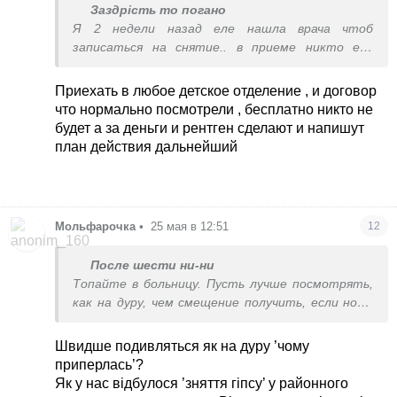
Заздрість то погано
Я 2 недели назад еле нашла врача чтоб
записаться на снятие.. в приеме никто его
снимать не будет. Там очередь из вновь
поступивших.
Приехать в любое детское отделение , и договор
что нормально посмотрели , бесплатно никто не
будет а за деньги и рентген сделают и напишут
план действия дальнейший
Мольфарочка
•
25 мая в 12:51
12
После шести ни-ни
Топайте в больницу. Пусть лучше посмотрять,
как на дуру, чем смещение получить, если норм
не зажило. Сколько лет ребёнку? Ума хватит не
нагружать руку?
Швидше подивляться як на дуру ’чому
приперлась’?
Як у нас відбулося ’зняття гіпсу’ у районного