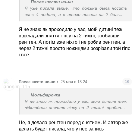
После шести ни-ни
Я уже писала выше, что должна была носить
гипс 4 недели, а в итоге носила на 2 больше,
так как рентген показал, что не срослось ещё.
Поэтому автору так и ответила.
Я не знаю як проходило у вас, моїй дитині теж
Да, реабилитация после гипса нужна
відкладали зняття гіпсу на 2 тижні, зробивши
рентген. А потім вже ніхто і не робив рентген, а
через 2 тижні просто ножицями розрізали той гіпс
і все.
После шести ни-ни
•
25 мая в 13:24
16
Мольфарочка
Я не знаю як проходило у вас, моїй дитині теж
відкладали зняття гіпсу на 2 тижні, зробивши
рентген. А потім вже ніхто і не робив рентген,
а через 2 тижні просто ножицями розрізали той
Не, я делала рентген перед снятием. И автор же
гіпс і все.
делать будет, писала, что у нее запись