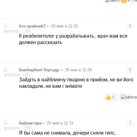
1
2
Кто крайний?
•
25 мая в 11:25
5
К реабилитолог у разрабатывать , врач вам все
должен рассказать
Бамбарбия! Кергуду.
•
25 мая в 11:26
6
Зайдіть в найближчу лікарню в прийом, не ви його
накладали, не вам і знімати
1
1
Байрактара
•
25 мая в 11:31
7
Я бы сама не снимала, дочери сняли гипс,