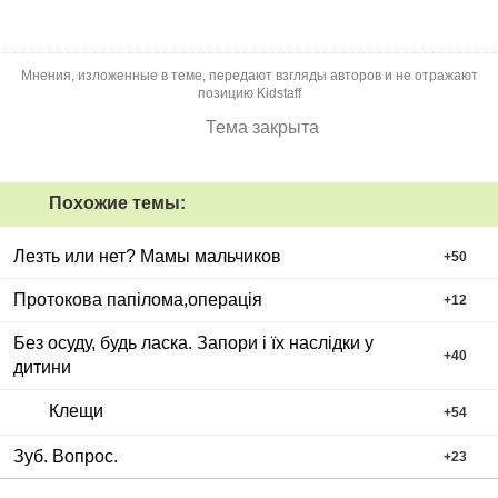
Мнения, изложенные в теме, передают взгляды авторов и не отражают
позицию Kidstaff
Тема закрыта
Похожие темы:
Лезть или нет? Мамы мальчиков
+
50
Протокова папілома,операція
+
12
Без осуду, будь ласка. Запори і їх наслідки у
+
40
дитини
Клещи
+
54
Зуб. Вопрос.
+
23