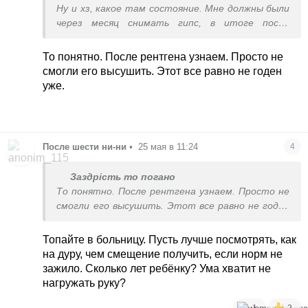
Ну и хз, какое там состояние. Мне должны были
через месяц снимать гипс, в итоге после
рентгена ходила ещё 2 недели. У вас скорее
всего ок, просто привела как пример
То понятно. После рентгена узнаем. Просто не
смогли его высушить. Этот все равно не годен
уже.
После шести ни-ни
•
25 мая в 11:24
4
Заздрість то погано
То понятно. После рентгена узнаем. Просто не
смогли его высушить. Этот все равно не годен
уже.
Топайте в больницу. Пусть лучше посмотрять, как
на дуру, чем смещение получить, если норм не
зажило. Сколько лет ребёнку? Ума хватит не
нагружать руку?