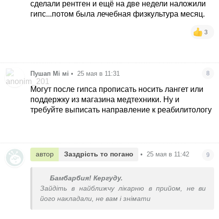
сделали рентген и ещё на две недели наложили
гипс...потом была лечебная физкультура месяц.
3
Пушап Мі мі
•
25 мая в 11:31
8
Могут после гипса прописать носить лангет или
поддержку из магазина медтехники. Ну и
требуйте выписать направление к реабилитологу
автор
Заздрість то погано
•
25 мая в 11:42
9
Бамбарбия! Кергуду.
Зайдіть в найближчу лікарню в прийом, не ви
його накладали, не вам і знімати