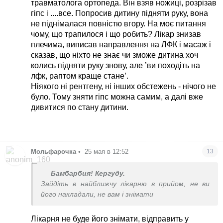
травматолога ортопеда. Він взяв ножиці, розрізав
гіпс і ....все. Попросив дитину підняти руку, вона
не піднімалася повністю вгору. На моє питання
чому, що трапилося і що робить? Лікар знизав
плечима, виписав направлення на ЛФК і масаж і
сказав, що ніхто не знає чи зможе дитина хоч
колись підняти руку знову, але ’ви походіть на
лфк, раптом краще стане’.
Ніякого ні рентгену, ні інших обстежень - нічого не
було. Тому зняти гіпс можна самим, а далі вже
дивитися по стану дитини.
Мольфарочка
•
25 мая в 12:52
13
Бамбарбия! Кергуду.
Зайдіть в найближчу лікарню в прийом, не ви
його накладали, не вам і знімати
Лікарня не буде його знімати, відправить у