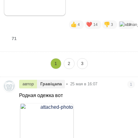
4
14
3
10
71
1
2
3
автор
Гравіцапа
•
25 мая в 16:07
1
Родная одежка вот