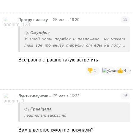
•
Протру пилюку
25 мая в 16:30
15
Смурфик
У этой хоть порядок и разложено
ну может
там где то внизу тарелки от еды на полу и
пару кролей
Все равно страшно такую встретить
1
1
4
Лунтик-паунтик
•
25 мая в 16:33
16
Гравіцапа
Гештальт закрыть)
Вам в детстве кукол не покупали?