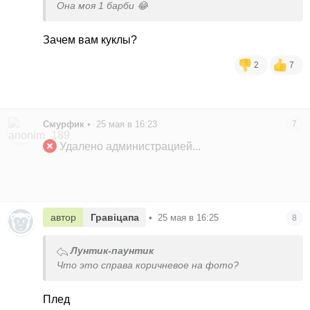
Она моя 1 барби 😂
Зачем вам куклы?
2
7
Смурфик
•
25 мая в 16:23
7
Удалено администрацией...
автор
Гравіцапа
•
25 мая в 16:25
8
Лунтик-паунтик
Что это справа коричневое на фото?
Плед