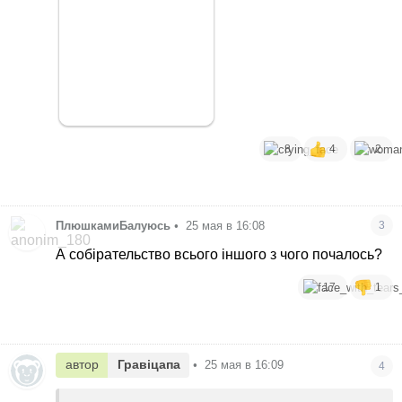
8
4
2
ПлюшкамиБалуюсь
•
25 мая в 16:08
3
А собірательство всього іншого з чого почалось?
17
1
автор
Гравіцапа
•
25 мая в 16:09
4