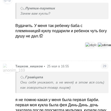
Лунтик-паунтик
Зачем вам куклы?
Вудачить. У меня так ребенку баба с
племянницей куклу подарили и ребенок чуть богу
душу не дал.🤦
1
4
Тишком_нишком
•
25 мая в 16:55
29
Гравіцапа
Они себя унижают, а не меня) в этом вся соль)
как говориться товар лицом)
я не помню какая у меня была первая барби.
первая моя кукла была фея Динь-Динь. дочь
захотела после просмотра мультика. купили одну