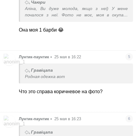
Чаюри
Аліна, Ви дуже молода, якщо з неї) У мене
почалося з неї. Фото не моє, моя в окупації
лишилася.
Она моя 1 барби 😂
Лунтик-паунтик
•
25 мая в 16:22
5
Гравіцапа
Родная одежка вот
Что это справа коричневое на фото?
Лунтик-паунтик
•
25 мая в 16:23
6
Гравіцапа