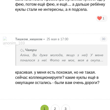
фею, потом ещё фею, и ещё.... а дальше ребёнку
куклы стали не интересны, а я подсела.
1
Тишком_нишком
•
25 мая в 17:00
30
Чаюри
Аліна, Ви дуже молода, якщо з неї) У мене
почалося з неї. Фото не моє, моя в окупації
лишилася.
красивая. у меня есть похожая, но не такая.
сейчас коллекционируете? какие куклы ещё в
оккупации остались - были вам очень дороги?
1
2
3