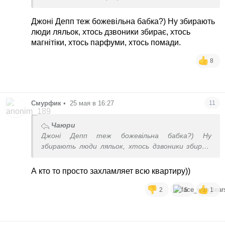
Джоні Депп теж божевільна бабка?) Ну збирають
люди ляльок, хтось дзвоники збирає, хтось
магнітіки, хтось парфуми, хтось помади.
8
Смурфик
•
25 мая в 16:27
11
Чаюри
Джоні Депп теж божевільна бабка?) Ну
збирають люди ляльок, хтось дзвоники збирає,
хтось магнітіки, хтось парфуми, хтось помади.
А кто то просто захламляет всю квартиру))
2
5
1