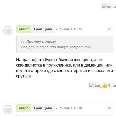
1
автор
Гравіцапа
•
25 мая в 16:35
17
Протру пилюку
Все равно страшно такую встретить
Напрасно) это будет обычная женщина, а не
скандалистка в поликлинике, или в деменции, или
вот эти старики где с окон матерятся и с соселями
сруться
1
3
автор
Гравіцапа
•
25 мая в 16:38
18