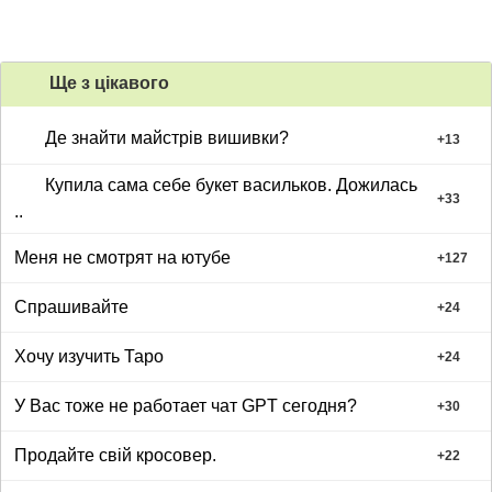
Ще з цiкавого
Де знайти майстрів вишивки?
+
13
Купила сама себе букет васильков. Дожилась
+
33
..
Меня не смотрят на ютубе
+
127
Спрашивайте
+
24
Хочу изучить Таро
+
24
У Вас тоже не работает чат GPT сегодня?
+
30
Продайте свій кросовер.
+
22