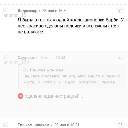
Додекаэдр
•
25 мая в 16:50
24
Я была в гостях у одной коллекционерки барби. У
нее красиво сделаны полочки и все куклы стоят,
не валяются.
Смурфик
•
25 мая в 16:50
25
Тишком_нишком
Вы себе отдаёте отчёт, что зашли в тему о
кукле, о хобби, и грубо оскорбили человека,
перейдя на личности?
Видимо, нет. Мимо молча пройти — что
Удалено администрацией...
мешает? Вы чего лезете к человеку? Это всё
натуральный цифровой буллинг. Вы
целенаправленно травите человека. Из темы в
тему. В Украине за это есть статья.
Тишком_нишком
•
25 мая в 16:51
26