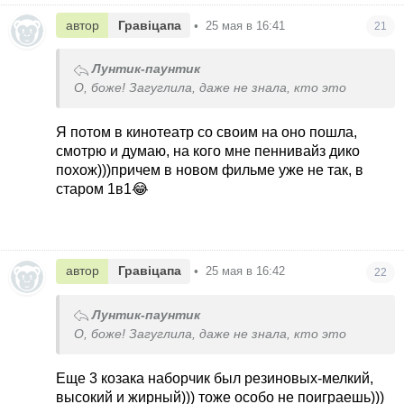
автор
Гравіцапа
•
25 мая в 16:41
21
Лунтик-паунтик
О, боже! Загуглила, даже не знала, кто это
Я потом в кинотеатр со своим на оно пошла,
смотрю и думаю, на кого мне пеннивайз дико
похож)))причем в новом фильме уже не так, в
старом 1в1😂
автор
Гравіцапа
•
25 мая в 16:42
22
Лунтик-паунтик
О, боже! Загуглила, даже не знала, кто это
Еще 3 козака наборчик был резиновых-мелкий,
высокий и жирный))) тоже особо не поиграешь)))