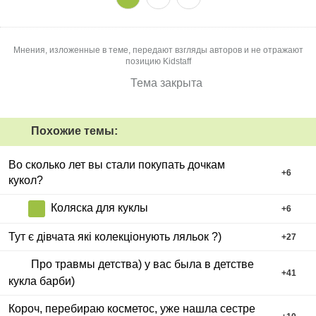
Мнения, изложенные в теме, передают взгляды авторов и не отражают
позицию Kidstaff
Тема закрыта
Похожие темы:
Во сколько лет вы стали покупать дочкам
+
6
кукол?
Коляска для куклы
+
6
Тут є дівчата які колекціонують ляльок ?)
+
27
Про травмы детства) у вас была в детстве
+
41
кукла барби)
Короч, перебираю косметос, уже нашла сестре