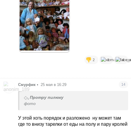
2
1
4
Смурфик
•
25 мая в 16:29
14
Протру пилюку
фото
У этой хоть порядок и разложено
ну может там
где то внизу тарелки от еды на полу и пару кролей