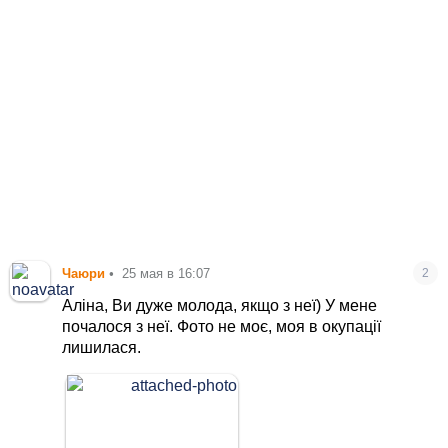
Чаюри
•
25 мая в 16:07
2
Аліна, Ви дуже молода, якщо з неї) У мене
почалося з неї. Фото не моє, моя в окупації
лишилася.