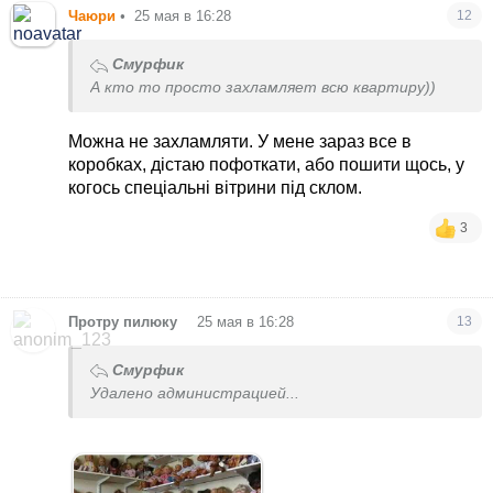
Чаюри
•
25 мая в 16:28
12
Смурфик
А кто то просто захламляет всю квартиру))
Можна не захламляти. У мене зараз все в
коробках, дістаю пофоткати, або пошити щось, у
когось спеціальні вітрини під склом.
3
•
Протру пилюку
25 мая в 16:28
13
Смурфик
Удалено администрацией...