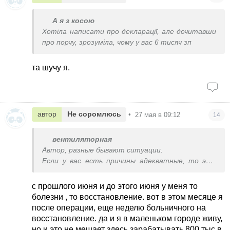
А я з косою
Хотіла написати про декларації, але дочитавши
про порчу, зрозуміла, чому у вас 6 тисяч зп
та шучу я.
автор
Не соромлюсь
•
27 мая в 09:12
14
вентиляторная
Автор, разные бывают ситуации.
Если у вас есть причины адекватные, то это
одно.
Здоровье, маленький город, маленькие дети,
с прошлого июня и до этого июня у меня то
старики лежачие.
болезни , то восстановление. вот в этом месяце я
Если же причина таки ваша лень, то это другое.
после операции, еще неделю больничного на
Я всю жизнь пашу как лошадь, не
восстановление. да и я в маленьком городе живу,
останавливаясь.
но и это не мешает здесь зарабатывать 800 тыс в