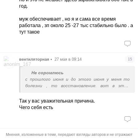
Конечно, это тоже ударило по здоровью.
год.
Но что-то удалось заработать, купить
квартиру.
муж обеспечивает , но я и сама все время
Скажу честно, что в моем окружении мало кто
работала , зп около 25 -27 тыс стабильно было . а
готов пахать.
тут такое
И есть ещё один + , что вас кто-то содержит.
У меня только 30 000 грн. - это обязательные
ежемесячные траты.
На 6000 я бы умерла с голоду.
вентиляторная
•
27 мая в 09:14
15
Не соромлюсь
с прошлого июня и до этого июня у меня то
болезни , то восстановление. вот в этом
месяце я после операции, еще неделю
больничного на восстановление. да и я в
Так у вас уважительная причина.
маленьком городе живу, но и это не мешает
Чего себя есть
здесь зарабатывать 800 тыс в год.
муж обеспечивает , но я и сама все время
работала , зп около 25 -27 тыс стабильно было
Мнения, изложенные в теме, передают взгляды авторов и не отражают
. а тут такое