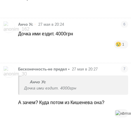
комфортабельні реклайнери з розкладними
кріслами. Але вартість вище, ніж автобус.
•
Анчо Ус
27 мая в 20:24
6
Дочка ими ездит. 4000грн
1
Бесконечность-не предел
•
27 мая в 20:27
7
Анчо Ус
Дочка ими ездит. 4000грн
А зачем? Куда потом из Кишенева она?
1