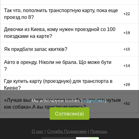
Так что, пополнить транспортную карту, пока еще
+
22
проезд по 8?
Девочки из Киева, кому нужен проездной со 100
+
19
поездками на карте?
Як придбати запас квитків?
+
15
Авто в оренду. Ніколи не брала. Що може бути
+
14
?
Где купить карту (проездную) для транспорта в
+
29
Киеве?
«Лучше вылететь как орел,чем быть пристегнутым
Мы используем cookies (
подробнее
).
+
52
как собака».А вы пристегиваетесь?
Согласен(а)
О нас
|
Служба Поддержки
|
Помощь