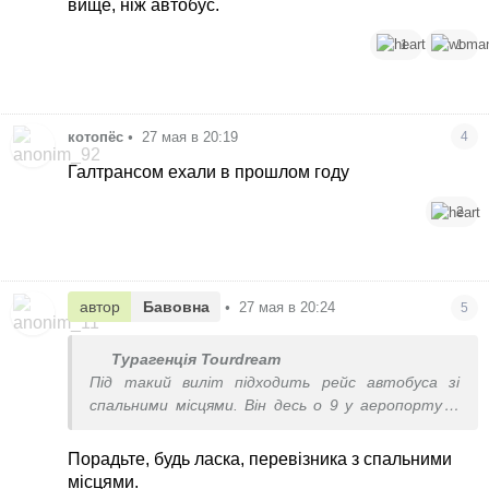
вище, ніж автобус.
1
1
котопёс
•
27 мая в 20:19
4
Галтрансом ехали в прошлом году
2
автор
Бавовна
•
27 мая в 20:24
5
Турагенція Tourdream
Під такий виліт підходить рейс автобуса зі
спальними місцями. Він десь о 9 у аеропорту, з
Києва виїзд о 23.00
Порадьте, будь ласка, перевізника з спальними
Можна й мікроавтобусом їхати, є
місцями.