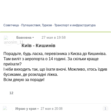
Советчица
-
Путешествия, Туризм
-
Транспорт и инфраструктура
Бавовна
•
27 мая в 19:58
Київ - Кишинів
Порадьте, будь ласка, перевізника з Києва до Кишиніва.
Там виліт з аеропорта о 14 годині. За скільки краще
приїхати?
І ніби виходить так, що їхати вночі. Можливо, хтось їздив
бусиками, де розкладні ліжка.
Всім дякую за поради!
12
Играю у края
•
27 мая в 20:08
1