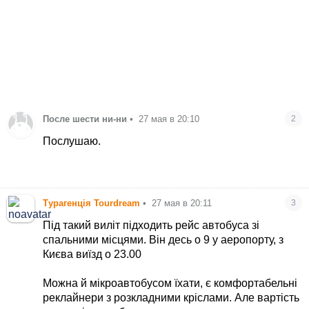
После шести ни-ни
•
27 мая в 20:10
2
Послушаю.
Турагенція Tourdream
•
27 мая в 20:11
3
Під такий виліт підходить рейс автобуса зі
спальними місцями. Він десь о 9 у аеропорту, з
Києва виїзд о 23.00
Можна й мікроавтобусом їхати, є комфортабельні
реклайнери з розкладними кріслами. Але вартість