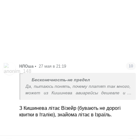
НЛОша
•
27 мая в 21:19
10
Бесконечность-не предел
Да, пытаюсь понять, почему платят так много,
может из Кишинева авиарейсы дешевле и в
итоге дешевле, чем я сейчас плачу, получится.
Удовлетворены?
З Кишинева літає Візейр (бувають не дорогі
квитки в Італію), знайома літає в Ізраїль.