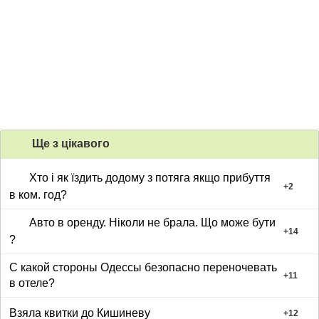
Ще з цiкавого
Хто і як їздить додому з потяга якщо прибуття
+
2
в ком. год?
Авто в оренду. Ніколи не брала. Що може бути
+
14
?
С какой стороны Одессы безопасно переночевать
+
11
в отеле?
Взяла квитки до Кишиневу
+
12