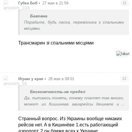
Губка Боб
•
27 мая в 21:59
11
Бавовна
Порадьте, будь ласка, перевізника з спальними
місцями.
Трансмарин зі спальними місцями
2
Играю у края
•
28 мая в 09:01
12
Бесконечность-не предел
Да, пытаюсь понять, почему платят так много,
может из Кишинева авиарейсы дешевле и в
итоге дешевле, чем я сейчас плачу, получится.
Удовлетворены?
Странный вопрос. Из Украины вообще никаких
рейсов нет. А в Кишинёве 1.есть работающий
аэропорт, 2.он ближе всех к Украине