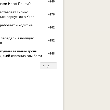
+
240
ками Нової Пошти?
заставляет сильно
+
176
ься вернуться в Киев
работает и ходит на
+
162
 передали в полицию,
+
152
я
ятували за великі гроші
+
148
а, який споганив вам багато
иття?
ещё