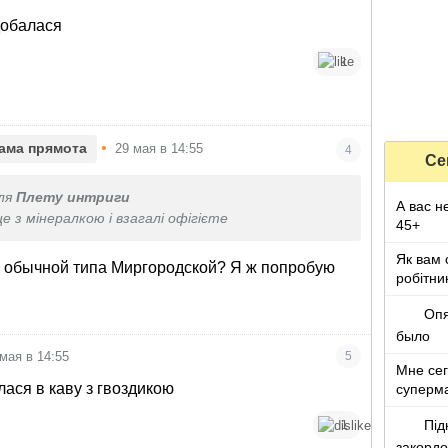
добалася
1
•
ама прямота
29 мая в 14:55
4
Се
ля
Плету интриги
А вас н
 з мінералкою і взагалі офігієте
45+
Як вам 
и обычной типа Миргородской? Я ж попробую
робітни
Опя
было
 мая в 14:55
5
Мне сег
лася в каву з гвоздикою
суперм
Під
1
закорд