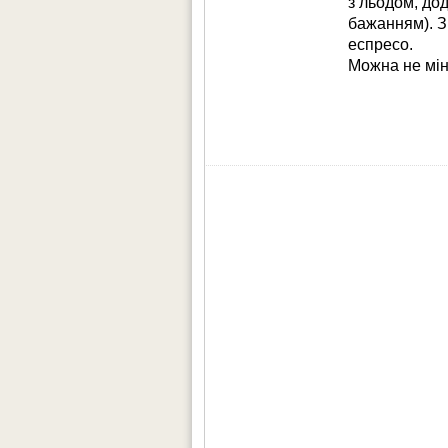
з льодом, дод
бажанням). З
еспресо.
Можна не міне