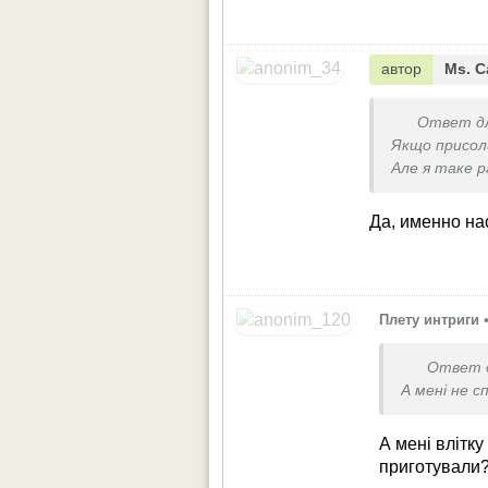
автор
Ms. С
Ответ д
Якщо присол
Але я таке р
Да, именно н
Плету интриги
Ответ 
А мені не с
А мені влітк
приготували