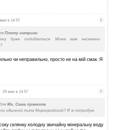
 мая в 14:57
8
ля
Плету интриги
тку дуже подобається. Може вам несмачно
и?
ильно чи неправильно, просто не на мій смак. Я
•
29 мая в 14:57
9
для
Ms. Сама прямота
или обычной типа Миргородской? Я ж попробую
соку склянку холодну звичайну мінеральну воду