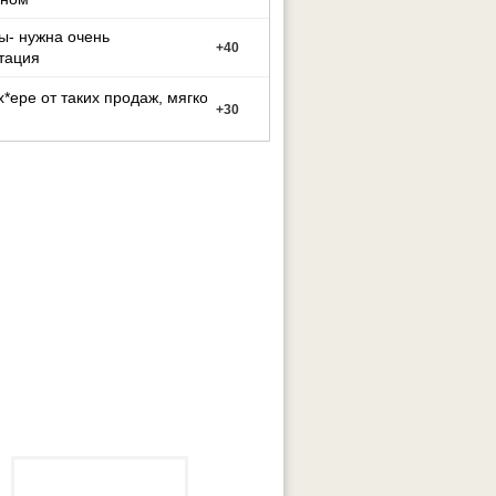
ы- нужна очень
+
40
тация
х*ере от таких продаж, мягко
+
30