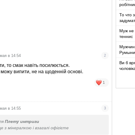
робітни
То что 
задумат
Муж не 
теннис
Мужчин
Румыни
 мая в 14:54
2
Ви б вр
и, то смак навіть посилюється.
чоловік
 можу випити, не на щоденній основі.
років ж
1
 мая в 14:55
3
ля
Плету интриги
 з мінералкою і взагалі офігієте