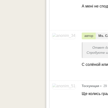
А мені не спо
автор
Ms. С
Ответ д
Спробуєте ще
С солёной ил
Тоскующая
•
29
Ще колись гра