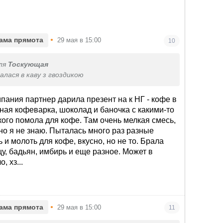
•
ама прямота
29 мая в 15:00
10
ля
Тоскующая
алася в каву з гвоздикою
мпания партнер дарила презент на к НГ - кофе в
рная кофеварка, шоколад и баночка с какими-то
ого помола для кофе. Там очень мелкая смесь,
тно я не знаю. Пыталась много раз разные
 и молоть для кофе, вкусно, но не то. Брала
цу, бадьян, имбирь и еще разное. Может в
, хз...
•
ама прямота
29 мая в 15:00
11