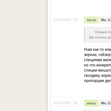
автор
Ms. С
Ответ д
Ще колись гр
Нам как-то ко
зернах, гейзе
специями мелк
но что конкре
специи мешать
гвоздику, кори
пропорции дело
автор
Ms. С