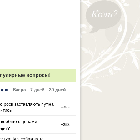
пулярные вопросы!
одня
Вчера
7 дней
30 дней
о росії заставляють путіна
+
283
итись
 вообще с ценами
+
258
одит?
ситуацiя з собакою та