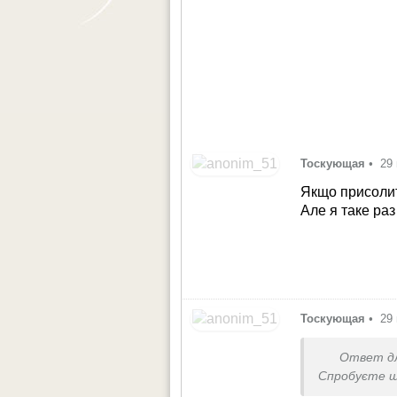
Тоскующая
•
29
Якщо присолит
Але я таке раз
Тоскующая
•
29
Ответ д
Спробуєте ще