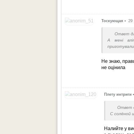
Тоскующая
•
29
Ответ д
А мені влі
приготувал
Не знаю, прав
не оцінила
Плету интриги
Ответ 
С солёной 
Налийте у ви