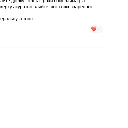
айте дрібку солі та трохи соку лайма (за
верху акуратно влийте шот свіжозвареного
ральну, а тонік.
2