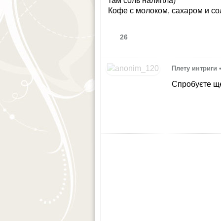
там соль налипла)
Кофе с молоком, сахаром и со
26
Плету интриги
Спробуєте ще