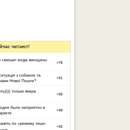
йчас читают!
е смешит когда женщины
+
76
ситуацiя з собакою та
+
51
ками Нової Пошти?
ть)))) только вчера
+
50
одня было неприятно в
+
49
аркете
кажіть по «режиму тиші»
+
42
оном