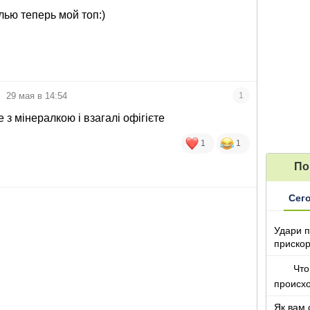
лью теперь мой топ:)
•
29 мая в 14:54
1
 з мінералкою і взагалі офігієте
1
1
По
Сег
Удари п
прискор
Что
происх
Як вам 