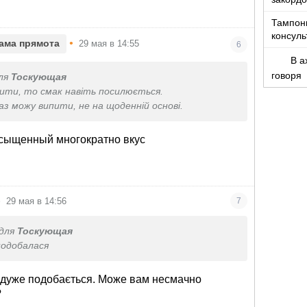
Тампон
консуль
•
ама прямота
29 мая в 14:55
6
В а
говоря
ля
Тоскующая
ити, то смак навіть посилюється.
аз можу випити, не на щоденній основі.
асыщенный многократно вкус
•
29 мая в 14:56
7
для
Тоскующая
подобалася
у дуже подобається. Може вам несмачно
?