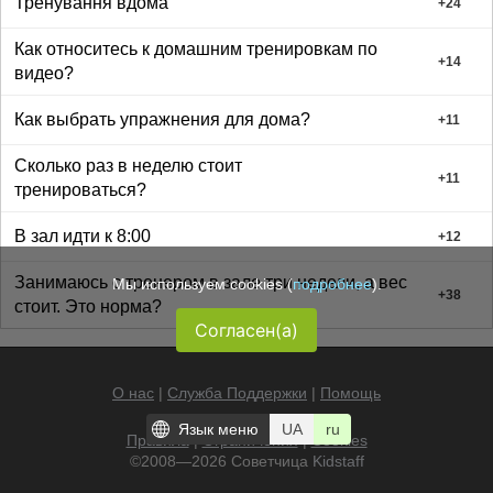
Тренування вдома
+
24
Как относитесь к домашним тренировкам по
+
14
видео?
Как выбрать упражнения для дома?
+
11
Сколько раз в неделю стоит
+
11
тренироваться?
В зал идти к 8:00
+
12
Занимаюсь с тренером в зале три недели, а вес
Мы используем cookies (
подробнее
).
+
38
стоит. Это норма?
Согласен(а)
О нас
|
Служба Поддержки
|
Помощь
Язык меню
UA
ru
Правила
|
Ограничения
|
Cookies
©2008—2026 Советчица
Kidstaff