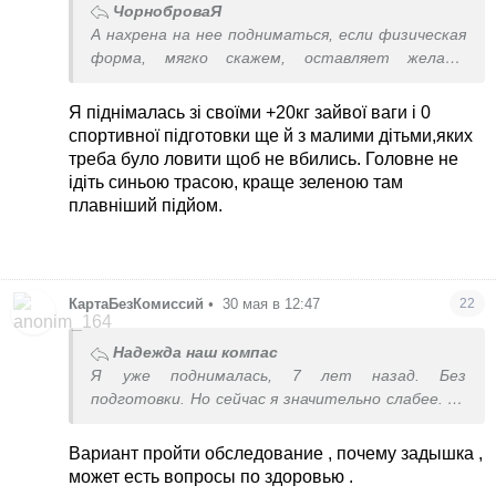
ЧорноброваЯ
А нахрена на нее подниматься, если физическая
форма, мягко скажем, оставляет желать
лучшего?
Я піднімалась зі своїми +20кг зайвої ваги і 0
спортивної підготовки ще й з малими дітьми,яких
треба було ловити щоб не вбились. Головне не
ідіть синьою трасою, краще зеленою там
плавніший підйом.
КартаБезКомиссий
•
30 мая в 12:47
22
Надежда наш компас
Я уже поднималась, 7 лет назад. Без
подготовки. Но сейчас я значительно слабее. Ну
и старше
Вариант пройти обследование , почему задышка ,
может есть вопросы по здоровью .