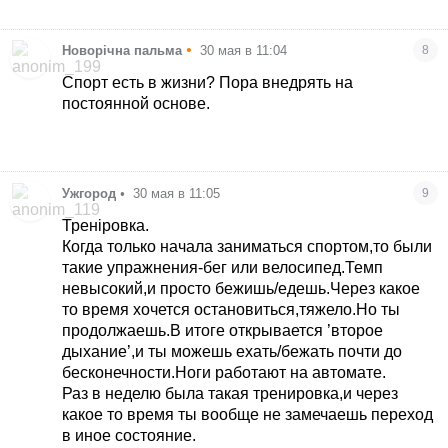
•
Новорічна пальма
30 мая в 11:04
8
Спорт есть в жизни? Пора внедрять на
постоянной основе.
Ужгород
•
30 мая в 11:05
9
Треніровка.
Когда только начала заниматься спортом,то были
такие упражнения-бег или велосипед.Темп
невысокий,и просто бежишь/едешь.Через какое
то время хочется остановиться,тяжело.Но ты
продолжаешь.В итоге открывается ’второе
дыхание’,и ты можешь ехать/бежать почти до
бесконечности.Ноги работают на автомате.
Раз в неделю была такая тренировка,и через
какое то время ты вообще не замечаешь переход
в иное состояние.