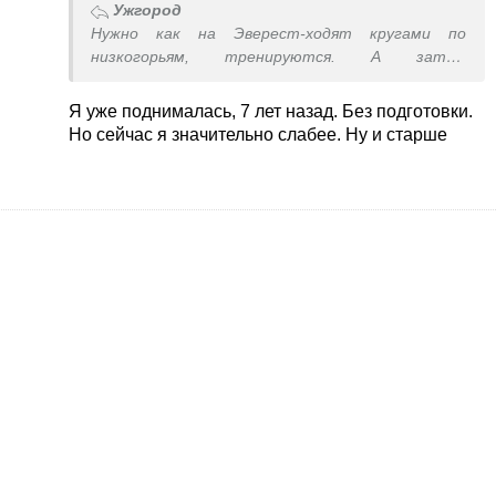
Ужгород
Нужно как на Эверест-ходят кругами по
низкогорьям, тренируются. А затем
штурмуют.
Но опять же,что такое Говерла по сравнению с
Я уже поднималась, 7 лет назад. Без подготовки.
Эверестом-ничего.Знаю многих людей,которые
Но сейчас я значительно слабее. Ну и старше
поднялись на нее без всяких
тренировок.Обычные здоровые люди,без
животов и чрезмерного лишнего веса.
Я в 14 лет поднялась запросто на 1545 в
Крыму.Без всяких тренировок.Утром вышли,ночь
переночевали на вершине,на следующее утро
вниз.