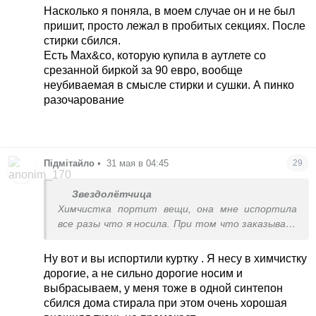
а оказывается это был наполнитель, в
Насколько я поняла, в моем случае он и не был
нескольких секциях оторвалс(((( надо было
пришит, просто лежал в пробитых секциях. После
стирать вручную((
стирки сбился.
Есть Max&co, которую купила в аутлете со
срезанной биркой за 90 евро, вообще
неубиваемая в смысле стирки и сушки. А пинко
разочарование
Підмітайло
•
31 мая в 04:45
29
Звездолётчица
Химчистка портит вещи, она мне испортила
все разы что я носила. При том что заказывала
самую дорогую индивидуальную, которая в три-
четыре раза дороже обычной для остальных. Та
Ну вот и вы испортили куртку . Я несу в химчистку
химчистка итальянская которая не портила
дорогие, а не сильно дорогие носим и
была лет 17 назад. Потом они перешли на
выбрасываем, у меня тоже в одной синтепон
дешевую химию, перестали обшивать
сбился дома стирала при этом очень хорошая
фурнитуру тканью, я перестала туда носить.