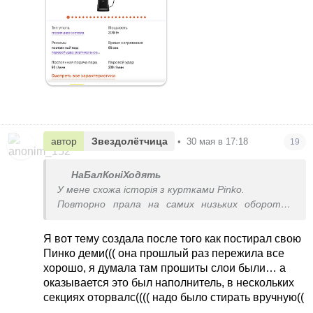
автор
Звездолётчица
•
30 мая в 17:18
19
НаБалКоніХодять
У мене схожа історія з куртками Pinko.
Повторно прала на самих низьких оборотах,
трохи підсушувала в сушильній машині на
делікатному режимі та під фільм розправляла
Я вот тему создала после того как постирал свою
наповнювач руками. Звісно що не такі як нові з
Пинко деми((( она прошлый раз пережила все
магазину, але виглядають нормально.
хорошо, я думала там прошиты слои были… а
оказывается это был наполнитель, в нескольких
секциях оторвалс(((( надо было стирать вручную((