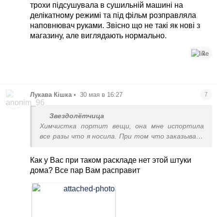
трохи підсушувала в сушильній машині на
делікатному режимі та під фільм розправляла
наповнювач руками. Звісно що не такі як нові з
магазину, але виглядають нормально.
1
Лукава Кішка
•
30 мая в 16:27
7
Звездолётчица
Химчистка портит вещи, она мне испортила
все разы что я носила. При том что заказывала
самую дорогую индивидуальную, которая в три-
четыре раза дороже обычной для остальных. Та
Как у Вас при таком раскладе нет этой штуки
химчистка итальянская которая не портила
дома? Все пар Вам расправит
была лет 17 назад. Потом они перешли на
дешевую химию, перестали обшивать
фурнитуру тканью, я перестала туда носить.
Перепробовала все в Киеве. Дома я стираю в