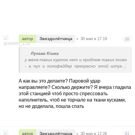
автор
Звездолётчица
•
30 мая в 17:19
20
Лукава Кішка
у меня таких курток нет и проблем таких тоже
- а пух и холофайбер прекрасно этой штукой
отпариваю если не в химчистку
А как вы это делаете? Паровой удар
направляете? Сколько держите? Я вчера гладила
этой станцией чтоб просто спрессовать
наполнитель, чтоб не торчало на ткани кусками,
но не доделала, пошла спать
автор
Звездолётчица
•
30 мая в 17:26
21