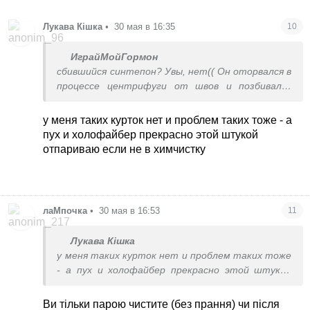
Лукава Кішка
•
30 мая в 16:35
10
ИграйМойГормон
сбившийся синтепон? Увы, нет(( Он оторвался в
процессе центрифуги от швов и позбивался
комками, либо распарывать в ателье и
пришивать, либо на выброс
у меня таких курток нет и проблем таких тоже - а
пух и холофайбер прекрасно этой штукой
отпариваю если не в химчистку
лаМпочка
•
30 мая в 16:53
11
Лукава Кішка
у меня таких курток нет и проблем таких тоже
- а пух и холофайбер прекрасно этой штукой
отпариваю если не в химчистку
Ви тільки парою чистите (без прання) чи після