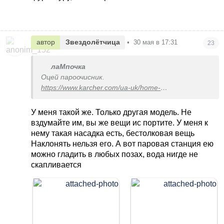
автор
Звездолётчица
•
30 мая в 17:31
23
лаМпочка
Оцей пароочисник.
https://www.karcher.com/ua-uk/home-
garden/paroochi...
У меня такой же. Только другая модель. Не
Дякую Вам.
вздумайте им, вы же вещи ис портите. У меня к
А то я ним тільки прибирала.
нему такая насадка есть, бестолковая вещь
Наклонять нельзя его. А вот паровая станция ею
можно гладить в любых позах, вода нигде не
скапливается