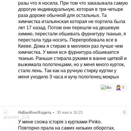
разы что я носила. При том что заказывала самую
дорогую индивидуальную, которая в три-четыре
раза дороже обычной для остальных. Та
химчистка итальянская которая не портила была
лет 17 назад. Потом они перешли на дешевую
химию, перестали обшивать фурнитуру тканью, я
перестала туда носить. Перепробовала все в
Киеве. Дома я стираю в миллион раз лучше чем
химчистка. У меня вся фурнитура обшивается
тканью. Раньше стирала руками в ванне щеткой и
выжимала полотенцами, но у меня много курток,
стало лень. Так как на ручную стирку куртки у
меня уходило 3 часа и кучу полотенец мокрых
1
5
НаБалКоніХодять
•
30 мая в 16:23
6
У мене схожа історія з куртками Pinko.
Повторно прала на самих низьких оборотах,