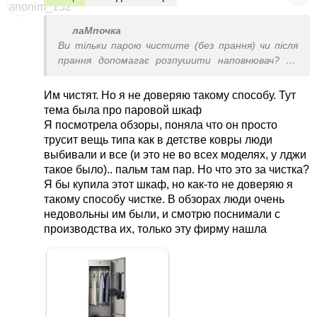
лаМпочка
Ви тільки парою чистите (без прання) чи після
прання допомагає розпушити наповнювач? Як
тоді перете - з віджимом?
Им чистят. Но я не доверяю такому способу. Тут
Маю пароочисник, але не думала, що можна речі
тема была про паровой шкаф
ним чистити.
Я посмотрела обзоры, поняла что он просто
трусит вещь типа как в детстве ковры люди
выбивали и все (и это не во всех моделях, у лджи
такое было).. пальм там пар. Но что это за чистка?
Я бы купила этот шкаф, но как-то не доверяю я
такому способу чистке. В обзорах люди очень
недовольны им были, и смотрю поснимали с
производства их, только эту фирму нашла