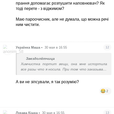
прання допомагає розпушити наповнювач? Як
тоді перете - з віджимом?
Маю пароочисник, але не думала, що можна речі
ним чистити.
Українка Маша
•
30 мая в 16:55
12
Звездолётчица
Химчистка портит вещи, она мне испортила
все разы что я носила. При том что заказывала
самую дорогую индивидуальную, которая в три-
четыре раза дороже обычной для остальных. Та
А ви не зіпсували, я так розумію?
химчистка итальянская которая не портила
была лет 17 назад. Потом они перешли на
2
дешевую химию, перестали обшивать
фурнитуру тканью, я перестала туда носить.
Перепробовала все в Киеве. Дома я стираю в
миллион раз лучше чем химчистка. У меня вся
Лукава Кішка
•
30 мая в 16:55
13