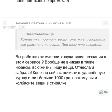
внешняя ткань не промокает
Перепробовала все в Киеве. Дома я стираю в
миллион раз лучше чем химчистка. У меня вся
фурнитура обшивается тканью. Раньше
стирала руками в ванне щеткой и выжимала
Аноним Советчик
•
22 июня в 09:01
30
полотенцами, но у меня много курток, стало
лень. Так как на ручную стирку куртки у меня
Звездолётчица
уходило 3 часа и кучу полотенец мокрых
Химчистка портит вещи, она мне испортила
все разы что я носила. При том что заказывала
самую дорогую индивидуальную, которая в три-
четыре раза дороже обычной для остальных. Та
Вы работник химчистки, откуда такие познания в
химчистка итальянская которая не портила
этом сервисе ? Вообще не вникаю в такие
была лет 17 назад. Потом они перешли на
нюансы, всю жизнь чищу вещи. Отнесла и
дешевую химию, перестали обшивать
забрала! Конечно сейчас почистить удлинённую
фурнитуру тканью, я перестала туда носить.
куртку стоит больше 1000 грн, поэтому вы и
Перепробовала все в Киеве. Дома я стираю в
колбасите вещи в стиралке
миллион раз лучше чем химчистка. У меня вся
фурнитура обшивается тканью. Раньше
1
стирала руками в ванне щеткой и выжимала
полотенцами, но у меня много курток, стало
лень. Так как на ручную стирку куртки у меня