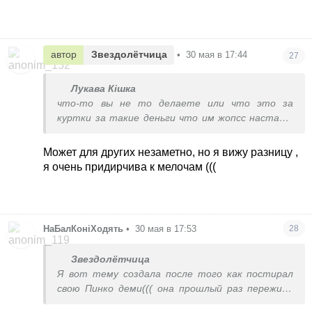
автор
Звездолётчица
•
30 мая в 17:44
27
Лукава Кішка
что-то вы не то делаете или что это за
куртки за такие деньги что им жопсс настает
при стирке
Может для других незаметно, но я вижу разницу ,
я очень придирчива к мелочам (((
НаБалКоніХодять
•
30 мая в 17:53
28
Звездолётчица
Я вот тему создала после того как постирал
свою Пинко деми((( она прошлый раз пережила
все хорошо, я думала там прошиты слои были…