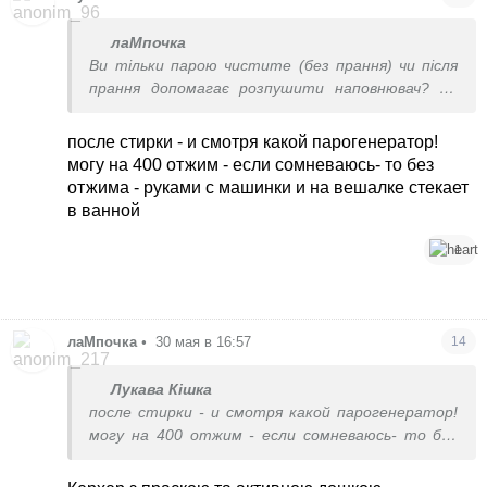
фурнитура обшивается тканью. Раньше
стирала руками в ванне щеткой и выжимала
лаМпочка
полотенцами, но у меня много курток, стало
Ви тільки парою чистите (без прання) чи після
лень. Так как на ручную стирку куртки у меня
прання допомагає розпушити наповнювач? Як
уходило 3 часа и кучу полотенец мокрых
тоді перете - з віджимом?
после стирки - и смотря какой парогенератор!
Маю пароочисник, але не думала, що можна речі
могу на 400 отжим - если сомневаюсь- то без
ним чистити.
отжима - руками с машинки и на вешалке стекает
в ванной
1
лаМпочка
•
30 мая в 16:57
14
Лукава Кішка
после стирки - и смотря какой парогенератор!
могу на 400 отжим - если сомневаюсь- то без
отжима - руками с машинки и на вешалке
стекает в ванной