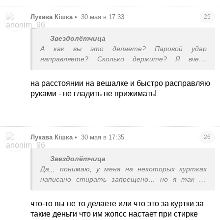
Лукава Кішка
•
30 мая в 17:33
25
Звездолётчица
А как вы это делаете? Паровой удар
направляете? Сколько держите? Я вчера
гладила этой станцией чтоб просто
спрессовать наполнитель, чтоб не торчало на
на расстоянии на вешалке и быстро расправляю
ткани кусками, но не доделала, пошла спать
руками - не гладить не прижимать!
Лукава Кішка
•
30 мая в 17:35
26
Звездолётчица
Да,,, понимаю, у меня на некоторых куртках
написано стирать запрещено… но я так не
могу(
что-то вы не то делаете или что это за куртки за
такие деньги что им жопсс настает при стирке