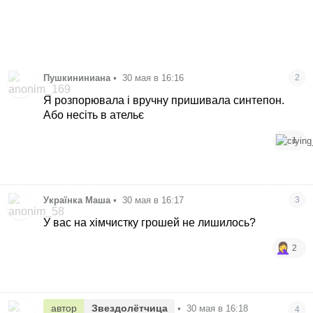
Пушкининиана
•
30 мая в 16:16
2
Я розпорювала і вручну пришивала синтепон.
Або несіть в ательє
1
Українка Маша
•
30 мая в 16:17
3
У вас на хімчистку грошей не лишилось?
2
автор
Звездолётчица
•
30 мая в 16:18
4