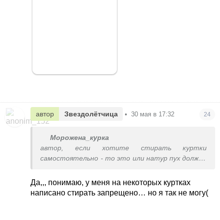
автор
Звездолётчица
•
30 мая в 17:32
24
Морожена_курка
автор, если хотите стирать куртки
самостоятельно - то это или натур пух должен
быть (и то как повезет) или простеганный
наполнитель типа синтепона, слимтекса и тд.
Да,,, понимаю, у меня на некоторых куртках
все, что непростеганная синтетика типа
написано стирать запрещено… но я так не могу(
биопуха вообще на стирку не рассчитано
независимо от цены.