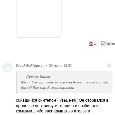
миллион раз лучше чем химчистка. У меня вся
фурнитура обшивается тканью. Раньше
стирала руками в ванне щеткой и выжимала
полотенцами, но у меня много курток, стало
лень. Так как на ручную стирку куртки у меня
уходило 3 часа и кучу полотенец мокрых
1
1
ИграйМойГормон
•
30 мая в 16:33
8
Лукава Кішка
Как у Вас при таком раскладе нет этой штуки
дома? Все пар Вам расправит
сбившийся синтепон? Увы, нет(( Он оторвался в
процессе центрифуги от швов и позбивался
комками, либо распарывать в ателье и