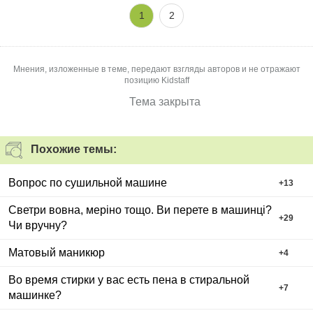
уходило 3 часа и кучу полотенец мокрых
1
2
Мнения, изложенные в теме, передают взгляды авторов и не отражают
позицию Kidstaff
Тема закрыта
Похожие темы:
Вопрос по сушильной машине
+
13
Светри вовна, меріно тощо. Ви перете в машинці?
+
29
Чи вручну?
Матовый маникюр
+
4
Во время стирки у вас есть пена в стиральной
+
7
машинке?