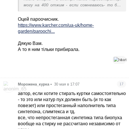
могу на 400 отжим - если сомневаюсь- то без
отжима - руками с машинки и на вешалке
стекает в ванной
Оцей пароочисник.
https://www.karcher.com/ua-uk/home-
garden/paroochi...
Дякую Вам.
А то я ним тільки прибирала.
1
Морожена_курка
•
30 мая в 17:07
17
автор, если хотите стирать куртки самостоятельно
- то это или натур пух должен быть (и то как
повезет) или простеганный наполнитель типа
синтепона, слимтекса и тд.
все, что непростеганная синтетика типа биопуха
вообще на стирку не рассчитано независимо от