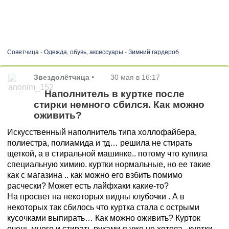
Советчица
-
Одежда, обувь, аксессуары
-
Зимний гардероб
Звездолётчица
•
30 мая в 16:17
Наполнитель в куртке после
стирки немного сбился. Как можно
оживить?
Искусственный наполнитель типа холлофайбера,
полиестра, полиамида и тд… решила не стирать
щеткой, а в стиральной машинке.. потому что купила
специальную химию. куртки нормальные, но ее такие
как с магазина .. как можно его взбить помимо
расчески? Может есть лайфхаки какие-то?
На просвет на некоторых видны клубочки . А в
некоторых так сбилось что куртка стала с острыми
кусочками выпирать… Как можно оживить? Курток
очень много и стирать руками я уже не хотела.. куртки