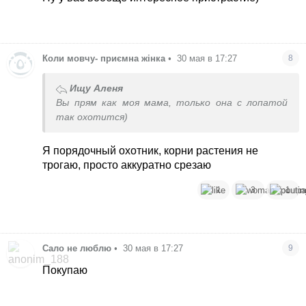
поле, но только не покупать.
Коли мовчу- приємна жінка
•
30 мая в 17:27
8
Ищу Аленя
Вы прям как моя мама, только она с лопатой
так охотится)
Я порядочный охотник, корни растения не
трогаю, просто аккуратно срезаю
1
3
1
Сало не люблю
•
30 мая в 17:27
9
Покупаю