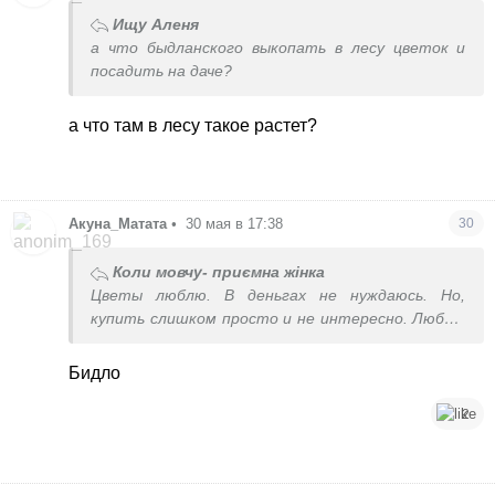
Ищу Аленя
а что быдланского выкопать в лесу цветок и
посадить на даче?
а что там в лесу такое растет?
Акуна_Матата
•
30 мая в 17:38
30
Коли мовчу- приємна жінка
Цветы люблю. В деньгах не нуждаюсь. Но,
купить слишком просто и не интересно. Люблю
с клумбы украсть, тогда они мне доставляют
радость. В крайнем случае нарвать где-то в
Бидло
поле, но только не покупать.
2