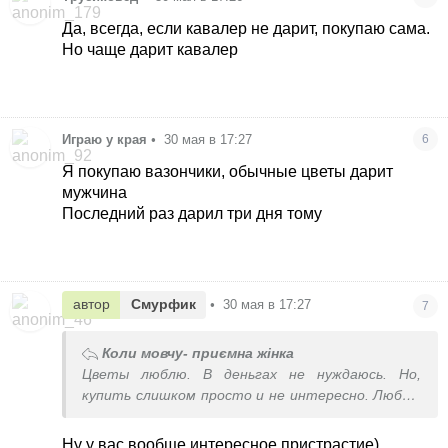
Да, всегда, если кавалер не дарит, покупаю сама.
Но чаще дарит кавалер
Играю у края
•
30 мая в 17:27
6
Я покупаю вазончики, обычные цветы дарит
мужчина
Последний раз дарил три дня тому
автор
Смурфик
•
30 мая в 17:27
7
Коли мовчу- приємна жінка
Цветы люблю. В деньгах не нуждаюсь. Но,
купить слишком просто и не интересно. Люблю
с клумбы украсть, тогда они мне доставляют
радость. В крайнем случае нарвать где-то в
Ну у вас вообще интересное пристрастие)