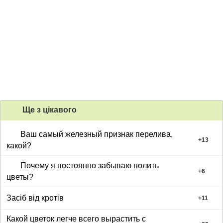
Ще з цiкавого
Ваш самый железный признак перелива,
+
13
какой?
Почему я постоянно забываю полить
+
6
цветы?
Засіб від кротів
+
11
Какой цветок легче всего вырастить с