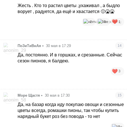
радость. В крайнем случае нарвать где-то в
Жесть . Кто то растил цветы ,ухаживал , а быдло
поле, но только не покупать.
ворует , радуется, да ещё и хвастается 🤢🤮🤮
2
9
1
ПоЗиТиВнАя
•
30 мая в 17:29
14
Да, постоянно. И в горшках, и срезанные. Сейчас
сезон пионов, я балдею.
3
Море Щастя
•
30 мая в 17:30
15
Да, на базар когда иду покупаю овощи и сезонные
цветы всегда, ромашки пионы, так чтобы купить
нарядный букет роз без повода - то нет
1