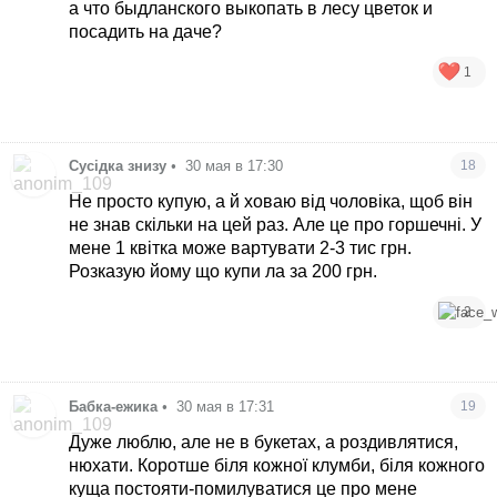
а что быдланского выкопать в лесу цветок и
посадить на даче?
1
Сусідка знизу
•
30 мая в 17:30
18
Не просто купую, а й ховаю від чоловіка, щоб він
не знав скільки на цей раз. Але це про горшечні. У
мене 1 квітка може вартувати 2-3 тис грн.
Розказую йому що купи ла за 200 грн.
2
Бабка-ежика
•
30 мая в 17:31
19
Дуже люблю, але не в букетах, а роздивлятися,
нюхати. Коротше біля кожної клумби, біля кожного
куща постояти-помилуватися це про мене