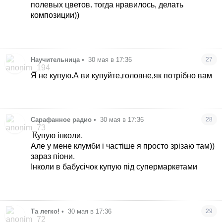
полевых цветов. тогда нравилось, делать
композиции))
Научительница
•
30 мая в 17:36
27
Я не купую.А ви купуйте,головне,як потрібно вам
Сарафанное радио
•
30 мая в 17:36
28
Купую інколи.
Але у мене клумби і частіше я просто зрізаю там))
зараз піони.
Інколи в бабусічок купую під супермаркетами
Та легко!
•
30 мая в 17:36
29