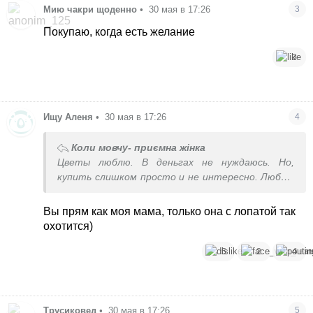
Мию чакри щоденно
•
30 мая в 17:26
3
Покупаю, когда есть желание
3
Ищу Аленя
•
30 мая в 17:26
4
Коли мовчу- приємна жінка
Цветы люблю. В деньгах не нуждаюсь. Но,
купить слишком просто и не интересно. Люблю
с клумбы украсть, тогда они мне доставляют
радость. В крайнем случае нарвать где-то в
Вы прям как моя мама, только она с лопатой так
поле, но только не покупать.
охотится)
5
2
4
Трусиковед
•
30 мая в 17:26
5