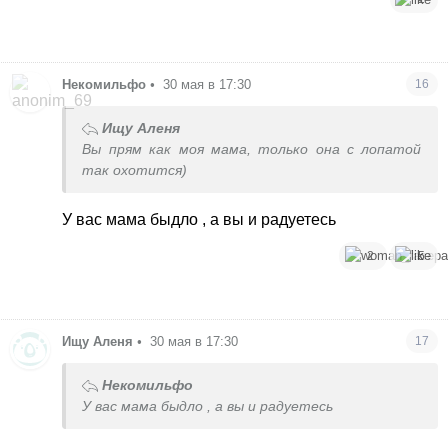
Некомильфо
•
30 мая в 17:30
16
Ищу Аленя
Вы прям как моя мама, только она с лопатой
так охотится)
У вас мама быдло , а вы и радуетесь
2
5
Ищу Аленя
•
30 мая в 17:30
17
Некомильфо
У вас мама быдло , а вы и радуетесь