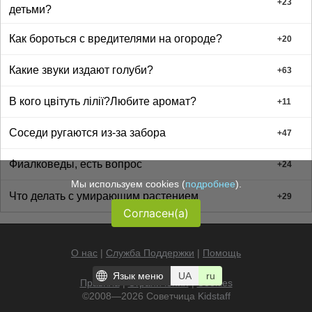
+
23
детьми?
Как бороться с вредителями на огороде?
+
20
Какие звуки издают голуби?
+
63
В кого цвітуть лілії?Любите аромат?
+
11
Соседи ругаются из-за забора
+
47
Фиалковеды, есть вопрос
+
24
Мы используем cookies (
подробнее
).
Что делать с умирающим растением
+
29
Согласен(а)
О нас
|
Служба Поддержки
|
Помощь
Язык меню
UA
ru
Правила
|
Ограничения
|
Cookies
©2008—2026 Советчица
Kidstaff