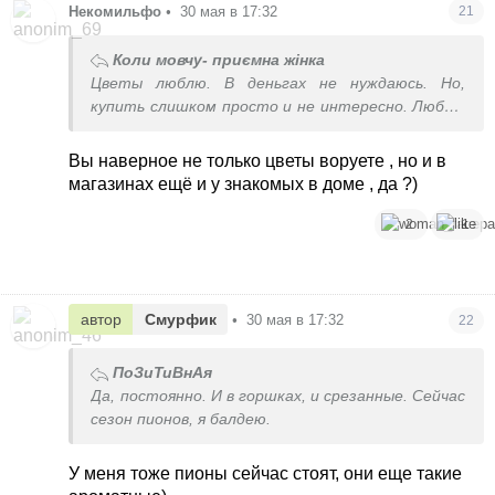
Некомильфо
•
30 мая в 17:32
21
Коли мовчу- приємна жінка
Цветы люблю. В деньгах не нуждаюсь. Но,
купить слишком просто и не интересно. Люблю
с клумбы украсть, тогда они мне доставляют
радость. В крайнем случае нарвать где-то в
Вы наверное не только цветы воруете , но и в
поле, но только не покупать.
магазинах ещё и у знакомых в доме , да ?)
2
1
автор
Смурфик
•
30 мая в 17:32
22
ПоЗиТиВнАя
Да, постоянно. И в горшках, и срезанные. Сейчас
сезон пионов, я балдею.
У меня тоже пионы сейчас стоят, они еще такие