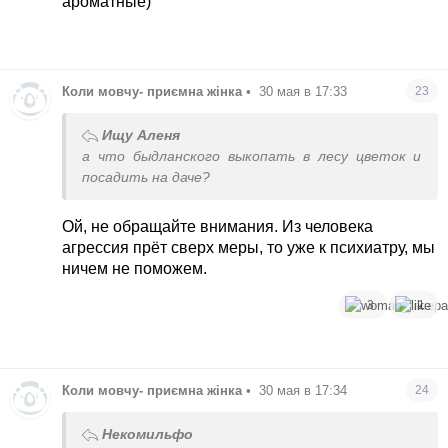
ароматные)
Коли мовчу- приємна жінка
•
30 мая в 17:33
23
Ищу Аленя
а что быдланского выкопать в лесу цветок и
посадить на даче?
Ой, не обращайте внимания. Из человека
агрессия прёт сверх меры, то уже к психиатру, мы
ничем не поможем.
3
1
Коли мовчу- приємна жінка
•
30 мая в 17:34
24
Некомильфо