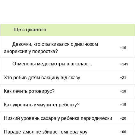
Ще з цiкавого
Девочки, кто сталкивался с диагнозом
+
16
анорексия у подростка?
Отменены медосмотры в школах....
+
149
Хто робив дітям вакцину від сказу
+
21
Как лечить ротовирус?
+
18
Как укрепить иммунитет ребенку?
+
15
Низкий уровень сахара у ребенка периодически
+
20
Парацетамол не збиває температуру
+
66