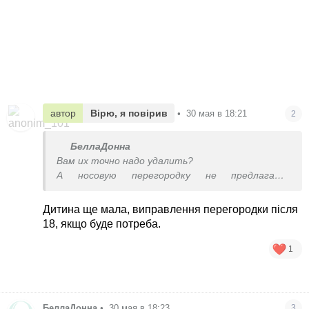
автор
Вірю, я повірив
•
30 мая в 18:21
2
БеллаДонна
Вам их точно надо удалить?
А носовую перегородку не предлагают
исправить?
Дитина ще мала, виправлення перегородки після
18, якщо буде потреба.
1
БеллаДонна
•
30 мая в 18:23
3