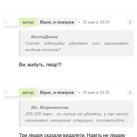
автор
Вірю, я повірив
•
30 мая в 18:54
8
БеллаДонна
Сейчас аденоиды удаляют или прижигают
жидким азотом?
Ви, мабуть, лікар?!
автор
Вірю, я повірив
•
30 мая в 18:55
9
Ms. Искренность
200-300 евро , но лучше не удалять, у нас часто
назначают ненужные операции, посоветуйтесь
с другими врачами
Три лікаря сказали видаляти. Навіть не лікарю