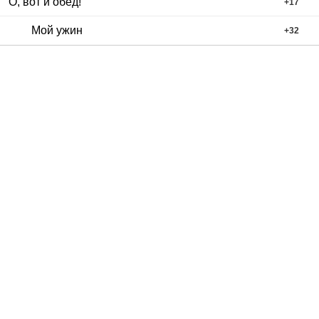
О, вот и обед!
+
17
Мой ужин
+
32