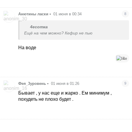
Анютины ласки
•
01 июня в 00:34
8
4есотка
Ещё на чем можно? Кефир не пью
На воде
1
Фея_3уровень
•
01 июня в 01:26
9
Бывает , у нас еще и жарко . Ем минимум ,
похудеть не плохо будет .