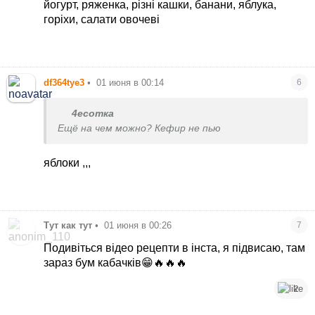
йогурт, ряженка, різні кашки, банани, яблука,
горіхи, салати овочеві
df364tye3
•
01 июня в 00:14
6
4есотка
Ещё на чем можно? Кефир не пью
яблоки ,,,
Тут как тут
•
01 июня в 00:26
7
Подивіться відео рецепти в інста, я підвисаю, там
зараз бум кабачків😁🔥🔥🔥
2