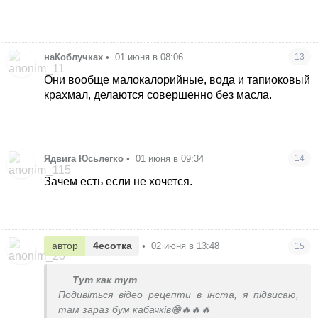
наКоблучках
•
01 июня в 08:06
13
Они вообще малокалорийные, вода и тапиоковый
крахмал, делаются совершенно без масла.
Ядвига Юсьлегко
•
01 июня в 09:34
14
Зачем есть если не хочется.
автор
4есотка
•
02 июня в 13:48
15
Тут как тут
Подивіться відео рецепти в інста, я підвисаю,
там зараз бум кабачків😁🔥🔥🔥