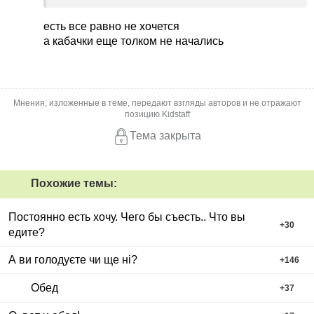
есть все равно не хочется
а кабачки еще толком не начались
Мнения, изложенные в теме, передают взгляды авторов и не отражают
позицию Kidstaff
Тема закрыта
Похожие темы:
Постоянно есть хочу. Чего бы съесть.. Что вы
+
30
едите?
А ви голодуєте чи ще ні?
+
146
Обед
+
37