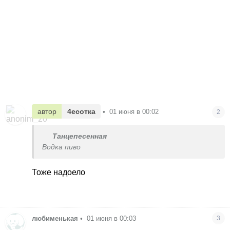
автор
4есотка
•
01 июня в 00:02
2
Танцепесенная
Водка пиво
Тоже надоело
любименькая
•
01 июня в 00:03
3