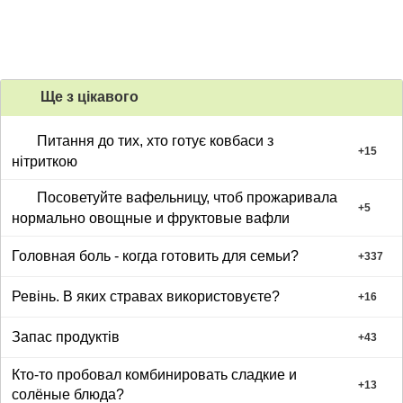
Ще з цiкавого
Питання до тих, хто готує ковбаси з
+
15
нітриткою
Посоветуйте вафельницу, чтоб прожаривала
+
5
нормально овощные и фруктовые вафли
Головная боль - когда готовить для семьи?
+
337
Ревінь. В яких стравах використовуєте?
+
16
Запас продуктів
+
43
Кто-то пробовал комбинировать сладкие и
+
13
солёные блюда?