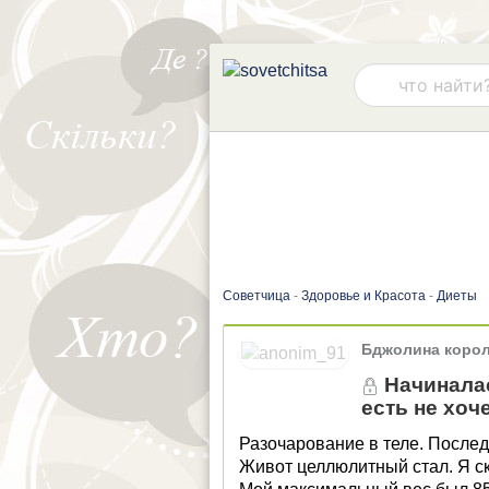
Советчица
-
Здоровье и Красота
-
Диеты
Бджолина коро
Начиналас
есть не хоч
Разочарование в теле. После
Живот целлюлитный стал. Я ски