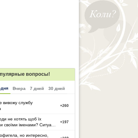
пулярные вопросы!
одня
Вчера
7 дней
30 дней
е вивожу службу
+
260
а
ди не хотять щоб їх
+
197
и своїми іменами? Ситуація
офигела, но интересно,