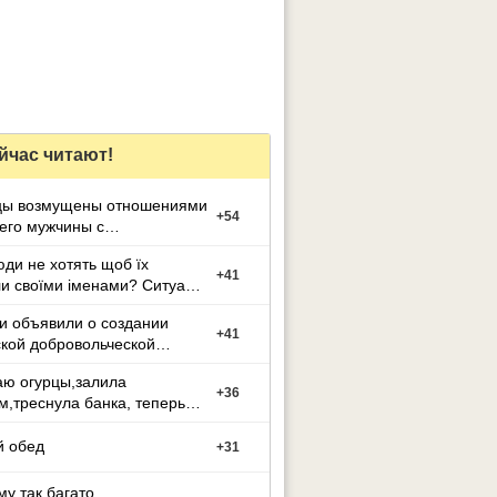
йчас читают!
цы возмущены отношениями
+
54
его мужчины с
й
ди не хотять щоб їх
+
41
и своїми іменами? Ситуація
и объявили о создании
+
41
кой добровольческой
ы
аю огурцы,залила
+
36
м,треснула банка, теперь
выкинуть?
 обед
+
31
му так багато