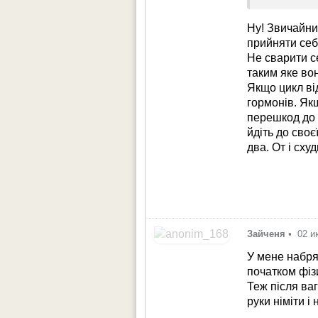
Ну! Звичайни
прийняти себ
Не сварити с
таким яке вон
Якщо цикл ві
гормонів. Як
перешкод до 
йдіть до своє
два. От і сху
Зайченя
•
02 и
У мене набряк
початком фізи
Теж після ваг
руки німіти і