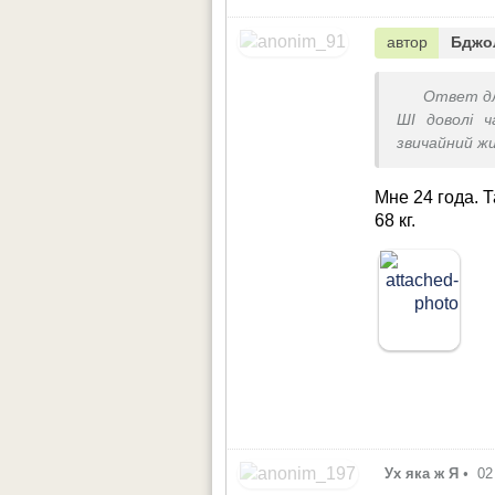
автор
Бджо
Ответ д
ШІ доволі 
звичайний ж
8 літрів вод
на животі
Мне 24 года. Т
68 кг.
Ух яка ж Я
•
02