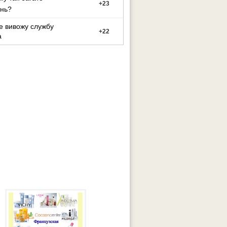
+
23
нь?
е вивожу службу
+
22
а