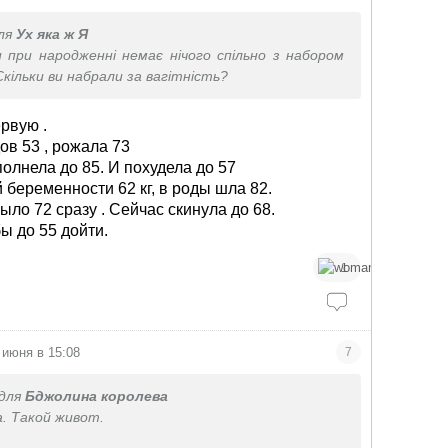
ля
Ух яка ж Я
 при народженні немає нічого спільно з набором
 Скільки ви набрали за вагітність?
ервую .
ов 53 , рожала 73
олнела до 85. И похудела до 57
 беременности 62 кг, в роды шла 82.
ыло 72 сразу . Сейчас скинула до 68.
ы до 55 дойти.
1
 июня в 15:08
7
для
Бджолина королева
а. Такой живот.