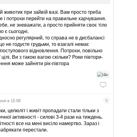
й животик при зайвій вазі. Вам просто треба
е і потрохи перейти на правильне харчування.
ебе, не зневажати, а просто прийняти своє тіло
о є сьогодні.
дносно регулярний, то справа не в дисбалансі
що не годуєте грудьми, то взагалі немає
поступового відновлення. Потрохи, повільно
ї цілі. Ви з такою вагою скільки? Роки півтори-
днння може зайняти рік-півтора
3
юня в 15:09
8
и, целюліт і живіт пропадати стали тільки з
чної активності - силові 3-4 рази на тиждень.
ітності все на мені висіло намертво. Зараз і
 набрякати перестали.