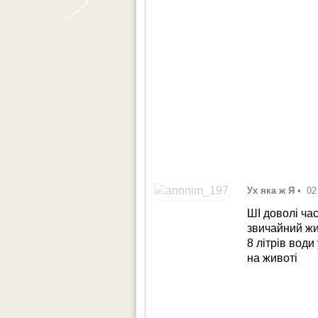
Ух яка ж Я
•
02
ШІ доволі ча
звичайний жи
8 літрів води
на животі