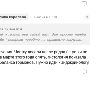
лина королева
•
02 июня в 15:10
9
ля
Ух яка ж Я
ий животик при зайвій вазі. Вам просто треба
бе і потрохи перейти на правильне харчування.
себе, не зневажати, а просто прийняти своє тіло
но є сьогодні.
ечения. Чистку делали после родов ( сгустки не
ідносно регулярний, то справа не в дисбалансі
в марте этого года опять, гистология показала
Якщо не годуєте грудьми, то взагалі немає
баланса гормонов. Нужно идти к эндокринологу.
 поступового відновлення. Потрохи, повільно
єї цілі. Ви з такою вагою скільки? Роки півтори-
уднння може зайняти рік-півтора