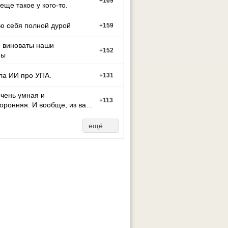
+
169
 еще такое у кого-то.
ю себя полной дурой
+
159
м виноваты наши
+
152
ны
ла ИИ про УПА.
+
131
чень умная и
+
113
оронняя. И вообще, из вас
ут может стать тако
ещё