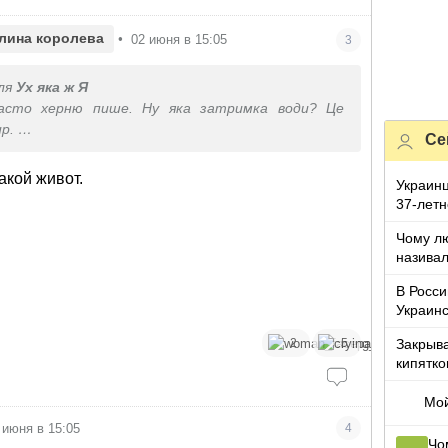
лина королева
•
02 июня в 15:05
3
ля
Ух яка ж Я
часто херню пише. Ну яка затримка води? Це
ир.
Се
и у вигляді живота це асцит. А у вас просто жир
акой живот.
Украин
37-летн
девочко
Чому лю
називал
з дітьми
В Росси
Украинс
бригад
Закрыв
2
5
кипятко
только 
Мой
 июня в 15:05
4
Чо