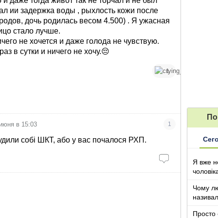
и даже тогда живот так не торчал и не был
ал ии задержка воды , рыхлость кожи после
родов, дочь родилась весом 4.500) . Я ужасная
лицо стало лучше.
чего не хочется и даже голода не чувствую.
раз в сутки и ничего не хочу.😔
1
По
июня в 15:03
1
Сег
удили собі ШКТ, або у вас почалося РХП.
Я вже н
чоловік
Чому лю
називал
з дітьми
Просто 