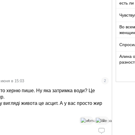
есть ли
Чувству
Во все
женщи
Спроси
Алина о
разност
кто то т
 июня в 15:03
2
сто херню пише. Ну яка затримка води? Це
р.
 у вигляді живота це асцит. А у вас просто жир
4
3