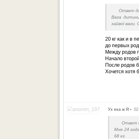
Ответ д
Вага дитини
зайвої ваги.
20 кг как и в п
до первых род
Между родов п
Начало второй
После родов б
Хочется хотя б
Ух яка ж Я
•
02
Ответ 
Мне 24 год
68 кг.