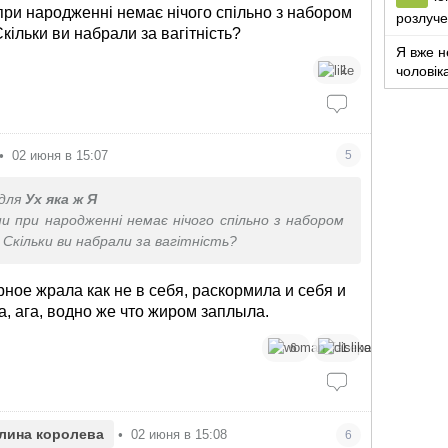
при народженні немає нічого спільно з набором
розлуче
Скільки ви набрали за вагітність?
Я вже н
1
чоловік
•
02 июня в 15:07
5
для
Ух яка ж Я
и при народженні немає нічого спільно з набором
. Скільки ви набрали за вагітність?
рное жрала как не в себя, раскормила и себя и
а, ага, водно же что жиром заплыла.
6
1
лина королева
•
02 июня в 15:08
6