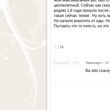
Мой максимальный вес был 85 
целлюлитный. Сейчас как сказ
родов( 1,6 года прошло после 
такая сейчас телом . Ну хоть 
Но начало воротить от еды. Ни
Пытаюсь что то поесть, но это 
18
Чавонадо
•
02 
Ви або спаск