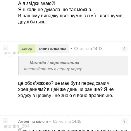
А я звідки знаю?!
Я ніколи не думала що так можна.
В нашому випадку двоє кумів з сім´ї і двоє кумів,
друзі батьків.
автор
тянитолкайка
•
03 июня в 14:13
8
Молода і нерозважлива
посповідатись в першу чергу
це обов’язково? це має бути перед самим
хрещенням? в цей же день чи раніше? Я не
ходжу в церкву і не знаю я воно правильно.
•
Амелі на мілені
03 июня в 14:15
9
Я когда красила свою племянницу, то мне сказали