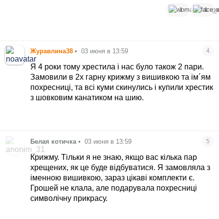
1
1
Журавлина38
•
03 июня в 13:59
4
Я 4 роки тому хрестила і нас було також 2 пари.
Замовили в 2х гарну крижму з вишивкою та ім´ям
похресниці, та всі куми скинулись і купили хрестик
з шовковим канатиком на шию.
Белая котичка
•
03 июня в 13:59
5
Крижму. Тільки я не знаю, якщо вас кілька пар
хрещених, як це буде відбуватися. Я замовляла з
іменною вишивкою, зараз цікаві комплекти є.
Грошей не клала, але подарувала похресниці
символічну прикрасу.