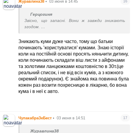
Журавлина38
•
03 июня в 14:45
16
Герцогиня
Звісно, що запасні. Вони ж завжди зникають
згодом.
Але дивлюся по знайомим, то і дві пари хрещених
зникають з життя похресників і їх батьків.
Зникають куми дуже часто, тому що батьки
починають ’користуватися’ кумами. Знаю історії
коли на постійній основі просять няньчити дитину,
коли починають складати віш листи з айфонами
та золотими ланцюжками коштовністю в 30т.(це
реальний список, і не від всіх кумів, а з кожного
окремий подарунок). Є знайома яка повинна була
кожен раз возити похресницю в лікарню, бо вона
кума і в неї є авто.
ЧупакабраЗеБест
•
03 июня в 14:51
17
Журавлина38