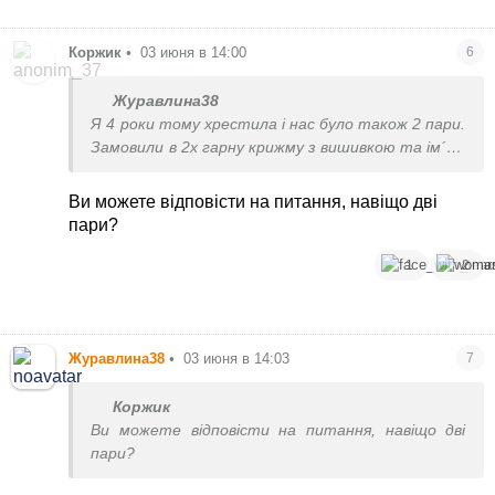
Коржик
•
03 июня в 14:00
6
Журавлина38
Я 4 роки тому хрестила і нас було також 2 пари.
Замовили в 2х гарну крижму з вишивкою та ім´ям
похресниці, та всі куми скинулись і купили
хрестик з шовковим канатиком на шию.
Ви можете відповісти на питання, навіщо дві
пари?
1
2
Журавлина38
•
03 июня в 14:03
7
Коржик
Ви можете відповісти на питання, навіщо дві
пари?