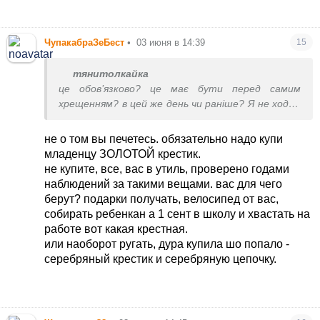
ЧупакабраЗеБест
•
03 июня в 14:39
15
тянитолкайка
це обов’язково? це має бути перед самим
хрещенням? в цей же день чи раніше? Я не ходжу
в церкву і не знаю я воно правильно.
не о том вы печетесь. обязательно надо купи
младенцу ЗОЛОТОЙ крестик.
не купите, все, вас в утиль, проверено годами
наблюдений за такими вещами. вас для чего
берут? подарки получать, велосипед от вас,
собирать ребенкан а 1 сент в школу и хвастать на
работе вот какая крестная.
или наоборот ругать, дура купила шо попало -
серебряный крестик и серебряную цепочку.