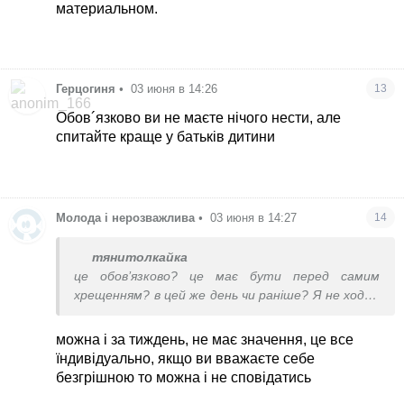
материальном.
Герцогиня
•
03 июня в 14:26
13
Обов´язково ви не маєте нічого нести, але
спитайте краще у батьків дитини
Молода і нерозважлива
•
03 июня в 14:27
14
тянитолкайка
це обов’язково? це має бути перед самим
хрещенням? в цей же день чи раніше? Я не ходжу
в церкву і не знаю я воно правильно.
можна і за тиждень, не має значення, це все
їндивідуально, якщо ви вважаєте себе
безгрішною то можна і не сповідатись