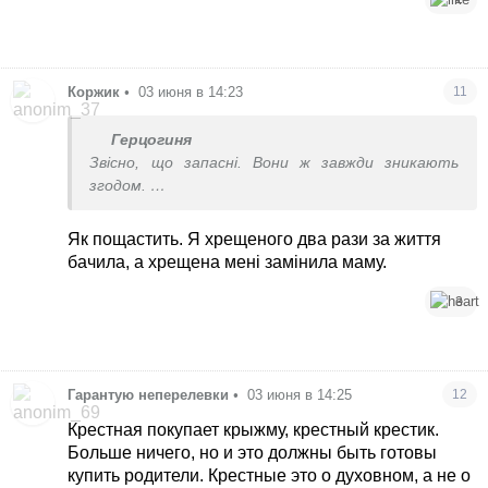
Коржик
•
03 июня в 14:23
11
Герцогиня
Звісно, що запасні. Вони ж завжди зникають
згодом.
Але дивлюся по знайомим, то і дві пари хрещених
зникають з життя похресників і їх батьків.
Як пощастить. Я хрещеного два рази за життя
бачила, а хрещена мені замінила маму.
3
Гарантую неперелевки
•
03 июня в 14:25
12
Крестная покупает крыжму, крестный крестик.
Больше ничего, но и это должны быть готовы
купить родители. Крестные это о духовном, а не о