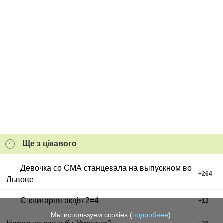
Ще з цiкавого
Девочка со СМА станцевала на выпускном во
+
264
Львове
Є-книгарня акція 2=4
+
12
Мы используем cookies (
подробнее
).