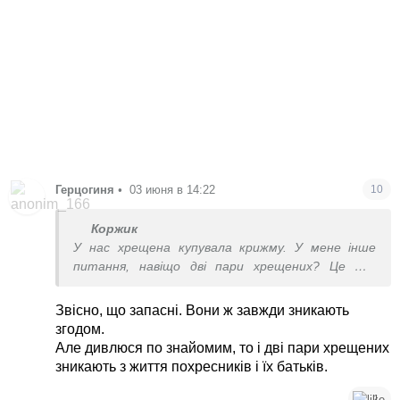
Герцогиня
•
03 июня в 14:22
10
Коржик
У нас хрещена купувала крижму. У мене інше
питання, навіщо дві пари хрещених? Це що,
запасні чи як?
Звісно, що запасні. Вони ж завжди зникають
згодом.
Але дивлюся по знайомим, то і дві пари хрещених
зникають з життя похресників і їх батьків.
1