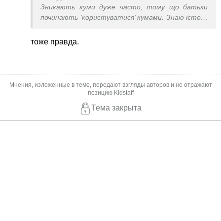
Зникають куми дуже часто, тому що батьки
починають ’користуватися’ кумами. Знаю історії
коли на постійній основі просять няньчити
дитину, коли починають складати віш листи з
тоже правда.
айфонами та золотими ланцюжками
коштовністю в 30т.(це реальний список, і не від
всіх кумів, а з кожного окремий подарунок). Є
знайома яка повинна була кожен раз возити
Мнения, изложенные в теме, передают взгляды авторов и не отражают
похресницю в лікарню, бо вона кума і в неї є авто.
позицию Kidstaff
Тема закрыта