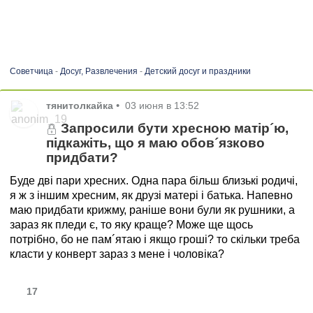
Советчица
-
Досуг, Развлечения
-
Детский досуг и праздники
тянитолкайка
•
03 июня в 13:52
Запросили бути хресною матір´ю,
підкажіть, що я маю обов´язково
придбати?
Буде дві пари хресних. Одна пара більш близькі родичі,
я ж з іншим хресним, як друзі матері і батька. Напевно
маю придбати крижму, раніше вони були як рушники, а
зараз як пледи є, то яку краще? Може ще щось
потрібно, бо не пам´ятаю і якщо гроші? то скільки треба
класти у конверт зараз з мене і чоловіка?
17