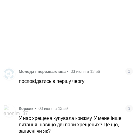
Молода і нерозважлива
•
03 июня в 13:56
2
посповідатись в першу чергу
Коржик
•
03 июня в 13:59
3
У нас хрещена купувала крижму. У мене інше
питання, навіщо дві пари хрещених? Це що,
запасні чи як?