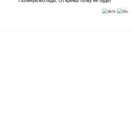
Полинуклеотиды. От крема толку не будет
1
1