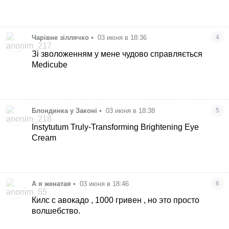
Чарівне зіллячко
•
03 июня в 18:36
4
Зі зволоженням у мене чудово справляється
Medicube
Блондинка у Законі
•
03 июня в 18:38
5
Instytutum Truly-Transforming Brightening Eye
Cream
А я женатая
•
03 июня в 18:46
6
Килс с авокадо , 1000 гривен , но это просто
волшебство.