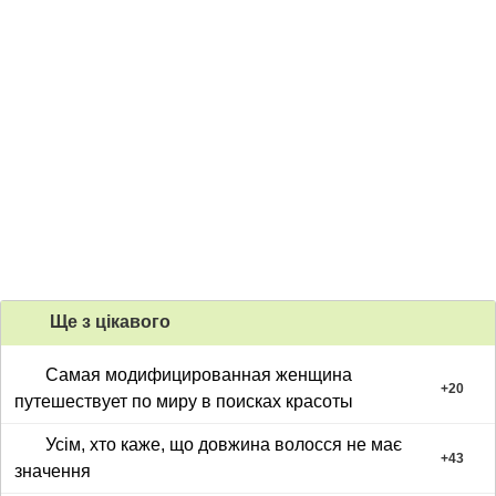
Ще з цiкавого
Самая модифицированная женщина
+
20
путешествует по миру в поисках красоты
Усім, хто каже, що довжина волосся не має
+
43
значення