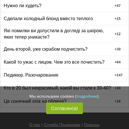
Нужно ли худеть?
+
47
Сделали холодный блонд вместо теплого
+
15
Які помилки ви допустили в догляді за шкірою,
+
12
яких тепер уникаєте?
День второй, уже скрабом подчистить?
+
30
Какой то ужас с лицом. Чем это все почистить?
+
64
Педикюр. Разочарование
+
147
Кто в 20 был некрасивый, какой вы стали к 30-40?
+
24
Мы используем cookies (
подробнее
).
Це сонячний опік на обличчі?
+
16
Согласен(а)
О нас
|
Служба Поддержки
|
Помощь