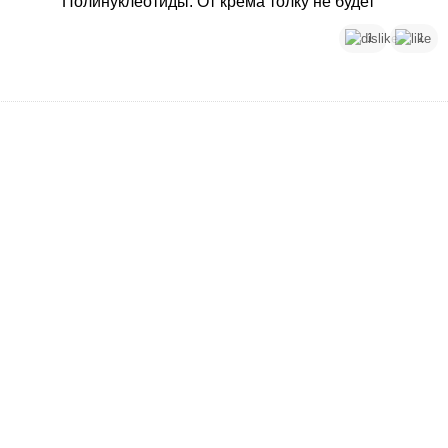
Полинуклеотиды. От крема толку не будет
1
1