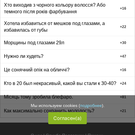
Хто виходив з чорного кольору волосся? Або
+
16
темного після років фарбування
Хотела избавиться от мешков под глазами, а
+
22
избавилась от губы
Морщины под глазами 29л
+
30
Нужно ли худеть?
+
47
Це сонячний опік на обличчі?
+
16
Кто в 20 был некрасивый, какой вы стали к 30-40?
+
24
Місяць тому зробила блефаро.
+
81
Мы используем cookies (
подробнее
).
Как максимально сохранить молодость?
+
21
Согласен(а)