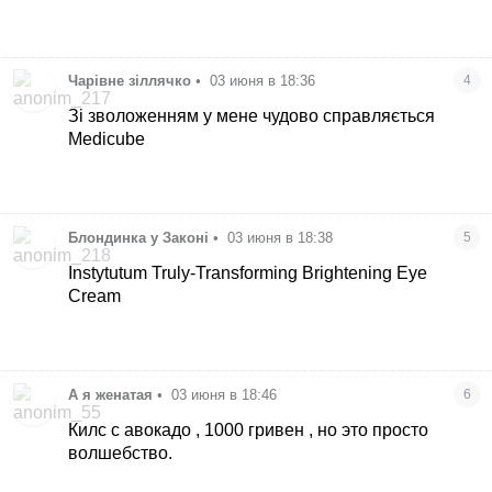
Чарівне зіллячко
•
03 июня в 18:36
4
Зі зволоженням у мене чудово справляється
Medicube
Блондинка у Законі
•
03 июня в 18:38
5
Instytutum Truly-Transforming Brightening Eye
Cream
А я женатая
•
03 июня в 18:46
6
Килс с авокадо , 1000 гривен , но это просто
волшебство.