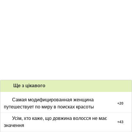
Ще з цiкавого
Самая модифицированная женщина
+
20
путешествует по миру в поисках красоты
Усім, хто каже, що довжина волосся не має
+
43
значення