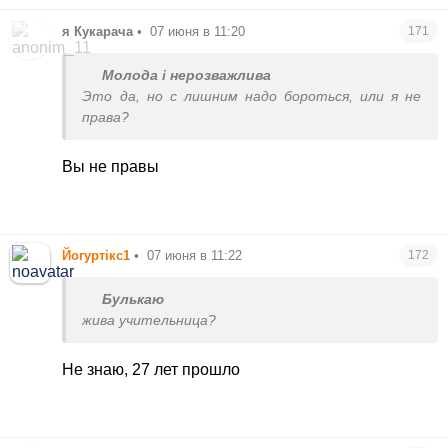
я Кукарача
•
07 июня в 11:20
171
Молода і нерозважлива
Это да, но с лишним надо бороться, или я не
права?
Вы не правы
Йогуртікс1
•
07 июня в 11:22
172
Булькаю
жива учительница?
Не знаю, 27 лет прошло