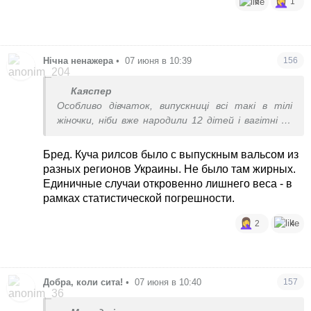
6
1
Нічна ненажера
•
07 июня в 10:39
156
Каяспер
Особливо дівчаток, випускниці всі такі в тілі
жіночки, ніби вже народили 12 дітей і вагітні 13
тим.
Бред. Куча рилсов было с выпускным вальсом из
разных регионов Украины. Не было там жирных.
Единичные случаи откровенно лишнего веса - в
рамках статистической погрешности.
2
4
Добра, коли сита!
•
07 июня в 10:40
157