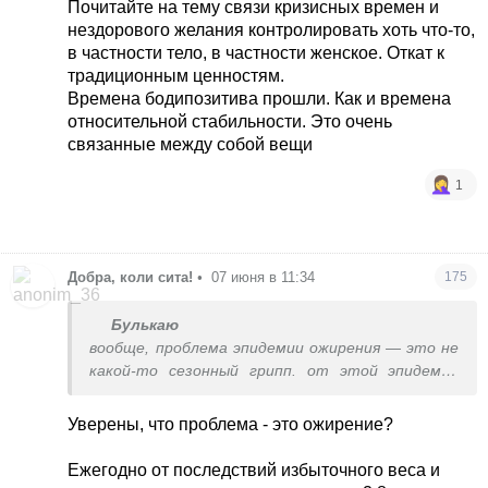
Почитайте на тему связи кризисных времен и
нездорового желания контролировать хоть что-то,
в частности тело, в частности женское. Откат к
традиционным ценностям.
Времена бодипозитива прошли. Как и времена
относительной стабильности. Это очень
связанные между собой вещи
1
Добра, коли сита!
•
07 июня в 11:34
175
Булькаю
вообще, проблема эпидемии ожирения — это не
какой-то сезонный грипп. от этой эпидемии
умирает больше людей и прививками это не
лечится.
Уверены, что проблема - это ожирение?
Ежегодно от последствий избыточного веса и