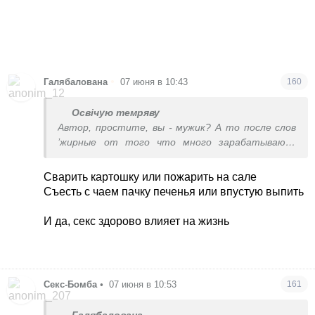
•
Галябалована
07 июня в 10:43
160
Освічую темряву
Автор, простите, вы - мужик? А то после слов
’жирные от того что много зарабатывают’
закрались сомнения. Да и про нехватка секса
тоже удивительный пассаж. Его отсутствие
Сварить картошку или пожарить на сале
разве что косвенно может загнать в депресняк,
Съесть с чаем пачку печенья или впустую выпить
и спровоцировать заедание своей печальки, и то
не всегда и не у всех, а сам по себе он тратит
И да, секс здорово влияет на жизнь
пренебрежимо малое количество калорий, чтоб
всерьез его считать инструментом поддержки
здорового веса. Короче незначимый фактор это
А вот про финансы. Тут женщины поголовно
Секс-Бомба
•
07 июня в 10:53
161
стонут, что здоровое питание - это безумно
дорого. И это небезосновательно.