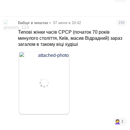
Бабця в мештах
•
07 июня в 10:42
159
Типові жінки часів СРСР (початок 70 років
минулого століття, Київ, масив Відрадний) зараз
загалом в такому віці худіші
2