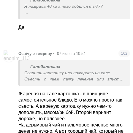
Галябалована
За здоровое качественное питание
Я нажрала 40 кг а чего добился ты???
действительно надо платить. Не деньгами,
так временем. А когда нет ни того ни другого в
Типатак?
избытке - тогда и приходится жрать
Да
быстроприготовляемую дрянь из ближайшего
супермаркета. Которая рано или поздно
нарушит обмен веществ, своим дисбалансом в
сторону углеводов и минимальным содержанием
белка и полезных жиров. А если есть склонность
Освічую темряву
•
07 июня в 10:54
162
поднимать себе настроение сладким то вообще
пиши пропало. Так что, тут скорее связь
Галябалована
обратная. (Поглядите на фото советских
Сварить картошку или пожарить на сале
тетенек, которые на макаронах с картошкой
Съесть с чаем пачку печенья или впустую
жили)
выпить
Жареная на сале картошка - в принципе
И да, секс здорово влияет на жизнь
самостоятельное блюдо. Его можно просто так
съесть. А варёную картошку нужно чем-то
дополнить, мясом/рыбой. Второй вариант
дороже, но полезнее.
На дерьмовый чай и пальмовое печенье много
денег не нужно. А вот хороший чай, который не