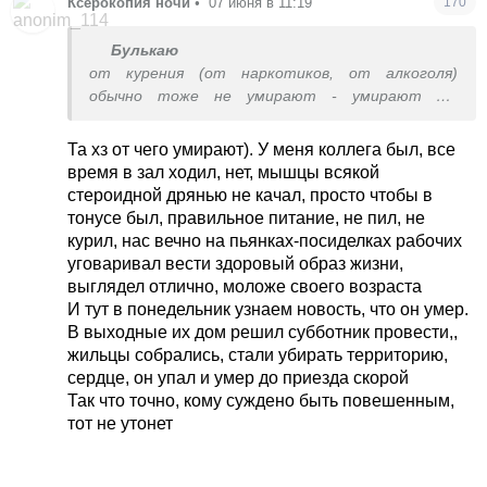
Ксерокопия ночи
•
07 июня в 11:19
170
Булькаю
от курения (от наркотиков, от алкоголя)
обычно тоже не умирают - умирают от
последствий.
как-то так, да.
Та хз от чего умирают). У меня коллега был, все
время в зал ходил, нет, мышцы всякой
стероидной дрянью не качал, просто чтобы в
тонусе был, правильное питание, не пил, не
курил, нас вечно на пьянках-посиделках рабочих
уговаривал вести здоровый образ жизни,
выглядел отлично, моложе своего возраста
И тут в понедельник узнаем новость, что он умер.
В выходные их дом решил субботник провести,,
жильцы собрались, стали убирать территорию,
сердце, он упал и умер до приезда скорой
Так что точно, кому суждено быть повешенным,
тот не утонет