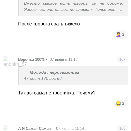
Вместо сырков есть творог, он не дороже.
Ягоды, зелень на вес не влияют. Толстеют не
от мяса, а от быстрых углеводов
После творога срать тяжело
2
Верочка 100%
•
07 июня в 11:13
167
Молода і нерозважлива
47 рост 170 вес 68
Так вы сама не тростинка. Почему?
2
•
А Я Самая Самая
07 июня в 11:14
168