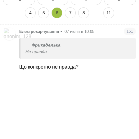
4
5
6
7
8
…
11
Електрохарчування
•
07 июня в 10:05
151
Фрикаделька
Не правда
Що конкретно не правда?