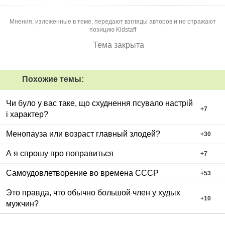
Мнения, изложенные в теме, передают взгляды авторов и не отражают
позицию Kidstaff
Тема закрыта
Похожие темы:
Чи було у вас таке, що схуднення псувало настрій
+
7
і характер?
Менопауза или возраст главный злодей?
+
30
А я спрошу про поправиться
+
7
Самоудовлетворение во времена СССР
+
53
Это правда, что обычно большой член у худых
+
10
мужчин?