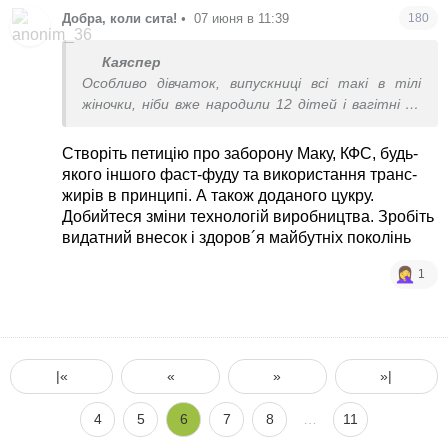
Добра, коли сита!
•
07 июня в 11:39
180
Каяспер
Особливо дівчаток, випускниці всі такі в тілі
жіночки, ніби вже народили 12 дітей і вагітні 13
тим.
Створіть петицію про заборону Маку, КФС, будь-
якого іншого фаст-фуду та використання транс-
жирів в принципі. А також доданого цукру.
Добийтеся зміни технологій виробництва. Зробіть
видатний внесок і здоров´я майбутніх поколінь
1
|«
«
»
»|
4
5
6
7
8
…
11