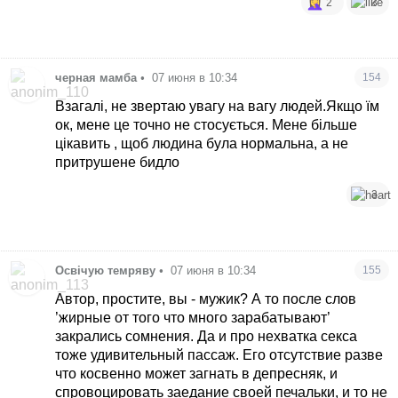
2
3
черная мамба
•
07 июня в 10:34
154
Взагалі, не звертаю увагу на вагу людей.Якщо їм
ок, мене це точно не стосується. Мене більше
цікавить , щоб людина була нормальна, а не
притрушене бидло
3
Освічую темряву
•
07 июня в 10:34
155
Автор, простите, вы - мужик? А то после слов
’жирные от того что много зарабатывают’
закрались сомнения. Да и про нехватка секса
тоже удивительный пассаж. Его отсутствие разве
что косвенно может загнать в депресняк, и
спровоцировать заедание своей печальки, и то не