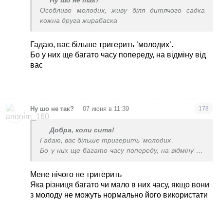
Ну шо не так?
Особливо молодих, живу біля дитячого садка
кожна друга жирабаска
Гадаю, вас більше тригерить ’молодих’.
Бо у них ще багато часу попереду, на відміну від
вас
•
Ну шо не так?
07 июня в 11:39
178
Добра, коли сита!
Гадаю, вас більше тригерить ’молодих’.
Бо у них ще багато часу попереду, на відміну від
вас
Мене нічого не тригерить
Яка різниця багато чи мало в них часу, якщо вони
з молоду не можуть нормально його використати