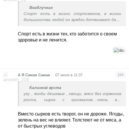
Вкаблучках
Спорт есть в жизни спортсменов, в жизни
большинства людей он врядли дотягивает даже
до понятия ’физкультура’. И это не про
похудение или контроль за весом, а про
Спорт есть в жизни тех, кто заботится о своем
качество тела. В спортзале не худеют, худеют
здоровье и не ленится.
на кухне.
2
•
А Я Самая Самая
07 июня в 11:07
164
Калинові вуста
угу , ягоды дешевые , овощи, мясо без гормонов
роста, сырок с крохмалом....очень все
дешево..типа
вчера зелень фрукты овощи на 2 ку
Вместо сырков есть творог, он не дороже. Ягоды,
зелень на вес не влияют. Толстеют не от мяса, а
от быстрых углеводов