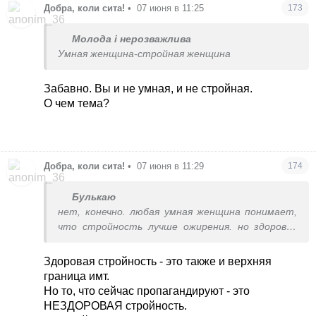
Добра, коли сита!
•
07 июня в 11:25
173
Молода і нерозважлива
Умная женщина-стройная женщина
Забавно. Вы и не умная, и не стройная.
О чем тема?
Добра, коли сита!
•
07 июня в 11:29
174
Булькаю
нет, конечно. любая умная женщина понимает,
что стройность лучше ожирения. но здоровая
стройность - это пожизненный строгий режим,
а такое мало кто осилит. проще жрать
Здоровая стройность - это также и верхняя
вёдрами и рассказывать про бодипозитив,
граница имт.
принятие себя и фэтшейминг.
Но то, что сейчас пропагандируют - это
НЕЗДОРОВАЯ стройность.