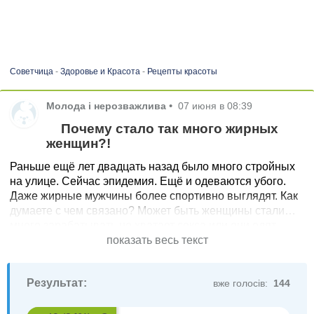
Советчица
-
Здоровье и Красота
-
Рецепты красоты
Молода і нерозважлива
•
07 июня в 08:39
Почему стало так много жирных
женщин?!
Раньше ещё лет двадцать назад было много стройных
на улице. Сейчас эпидемия. Ещё и одеваются убого.
Даже жирные мужчины более спортивно выглядят. Как
думаете с чем связано? Может быть женщины стали
много зарабатывать не хватает секса или они едят
много сладкого?
показать весь текст
Мало двигаются? Или просто банально стали много
есть ?
Результат:
вже голосів:
144
Война не при делах! На нее можно все списать!