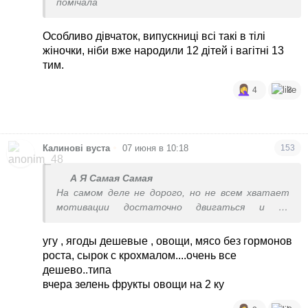
помічала
Особливо дівчаток, випускниці всі такі в тілі
жіночки, ніби вже народили 12 дітей і вагітні 13
тим.
4
3
•
Калинові вуста
07 июня в 10:18
153
А Я Самая Самая
На самом деле не дорого, но не всем хватает
мотивации достаточно двигаться и не
обьедаться
угу , ягоды дешевые , овощи, мясо без гормонов
роста, сырок с крохмалом....очень все
дешево..типа
вчера зелень фрукты овощи на 2 ку