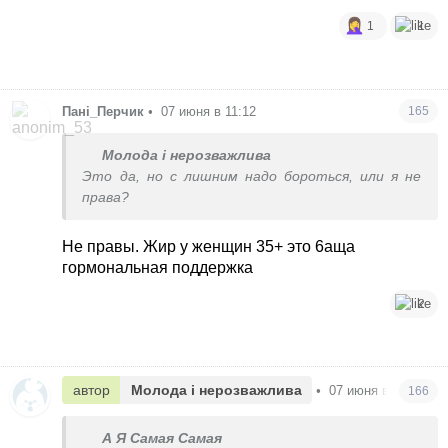
1
1
Пані_Перчик
•
07 июня в 11:12
165
Молода і нерозважлива
Это да, но с лишним надо бороться, или я не
права?
Не правы. Жир у женщин 35+ это 6аща
гормональная поддержка
2
автор
Молода і нерозважлива
•
07 июня в 11:13
166
А Я Самая Самая