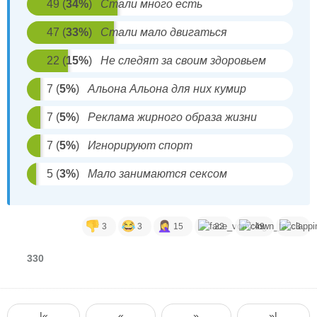
49
(
34
%
)
Стали много есть
Может быть играет роль пропаганда жирного образа
жизни? Жир это нормальность?
47
(
33
%
)
Стали мало двигаться
22
(
15
%
)
Не следят за своим здоровьем
7
(
5
%
)
Альона Альона для них кумир
7
(
5
%
)
Реклама жирного образа жизни
7
(
5
%
)
Игнорируют спорт
5
(
3
%
)
Мало занимаются сексом
3
3
15
22
49
3
330
|«
«
»
»|