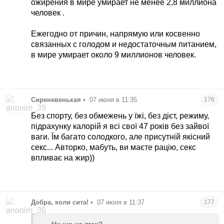
ожирения в мире умирает не менее 2,8 миллиона
человек .
Ежегодно от причин, напрямую или косвенно
связанных с голодом и недостаточным питанием,
в мире умирает около 9 миллионов человек.
Сиреневенькая
•
07 июня в 11:35
176
Без спорту, без обмежень у їжі, без дієт, режиму,
підрахунку калорій я всі свої 47 років без зайвої
ваги. Їм багато солодкого, але присутній якісний
секс... Авторко, мабуть, ви маєте рацію, секс
впливає на жир))
Добра, коли сита!
•
07 июня в 11:37
177