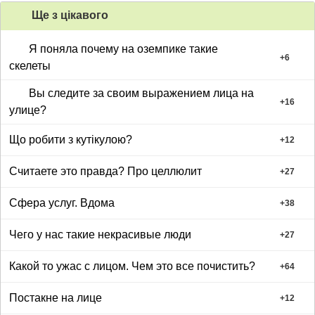
Ще з цiкавого
Я поняла почему на оземпике такие
+
6
скелеты
Вы следите за своим выражением лица на
+
16
улице?
Що робити з кутікулою?
+
12
Считаете это правда? Про целлюлит
+
27
Сфера услуг. Вдома
+
38
Чего у нас такие некрасивые люди
+
27
Какой то ужас с лицом. Чем это все почистить?
+
64
Постакне на лице
+
12