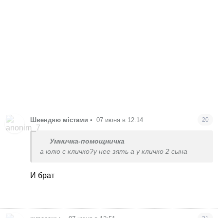
Швендяю містами
•
07 июня в 12:14
20
Умничка-помощничка
а юлю с кличко?у нее зять а у кличко 2 сына
И брат