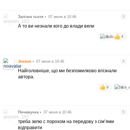
Залізна тьотя
•
07 июня в 10:46
3
А то ви незнали кого до влади вели
1
4
Jimson
•
07 июня в 10:46
4
Найголовніше, що ми безпомилково впізнали
автора.
9
2
Почемучка
•
07 июня в 10:46
5
треба зелю с порохом на передову з сімʼями
відправити