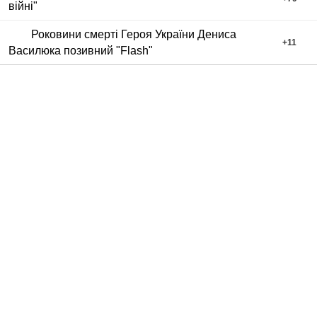
війні"
Роковини смерті Героя України Дениса
+
11
Василюка позивний "Flash"