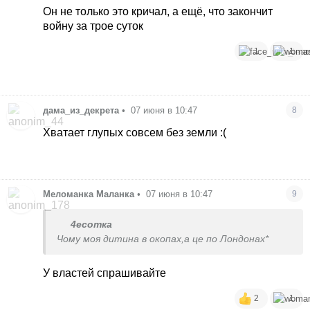
Он не только это кричал, а ещё, что закончит
войну за трое суток
1
1
дама_из_декрета
•
07 июня в 10:47
8
Хватает глупых совсем без земли :(
Меломанка Маланка
•
07 июня в 10:47
9
4есотка
Чому моя дитина в окопах,а це по Лондонах*
У властей спрашивайте
2
1