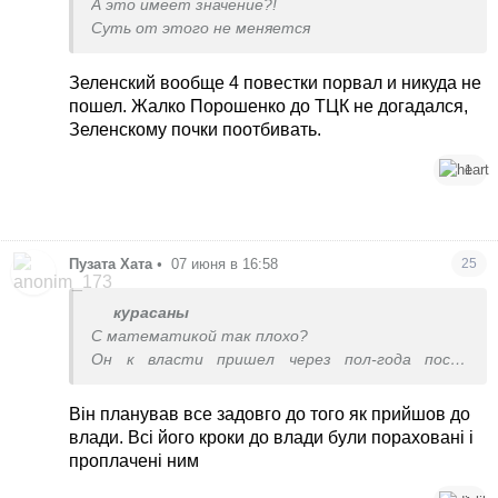
А это имеет значение?!
Суть от этого не меняется
Зеленский вообще 4 повестки порвал и никуда не
пошел. Жалко Порошенко до ТЦК не догадался,
Зеленскому почки поотбивать.
1
Пузата Хата
•
07 июня в 16:58
25
курасаны
С математикой так плохо?
Он к власти пришел через пол-года после
нападения.
Він планував все задовго до того як прийшов до
влади. Всі його кроки до влади були пораховані і
проплачені ним