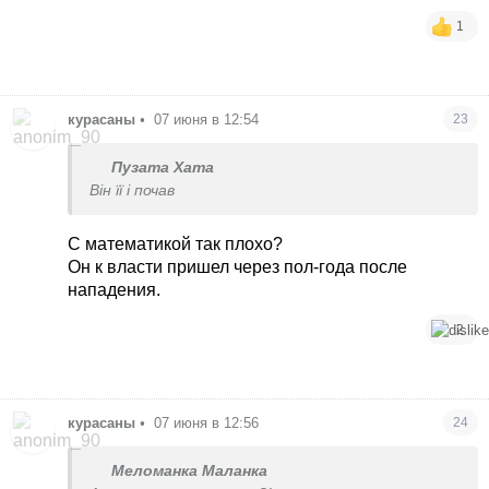
1
курасаны
•
07 июня в 12:54
23
Пузата Хата
Він її і почав
С математикой так плохо?
Он к власти пришел через пол-года после
нападения.
2
курасаны
•
07 июня в 12:56
24
Меломанка Маланка