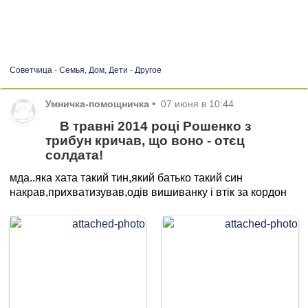
Советчица
-
Семья, Дом, Дети
-
Другое
Умничка-помощничка
•
07 июня в 10:44
В травні 2014 році Рошенко з
трибун кричав, що воно - отєц
солдата!
мда..яка хата такий тин,який батько такий син
накрав,прихватизував,одів вишиванку і втік за кордон