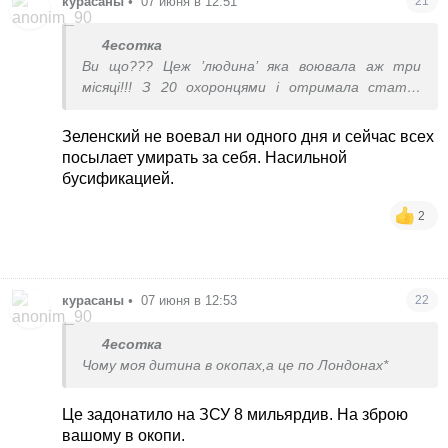
курасаны
•
07 июня в 12:51
21
4есотка
Ви що??? Цеж ’людина’ яка воювала аж три
місяці!!! З 20 охоронцями і отримала статус
УБД!!! І скоро тато дасть героя України як і
дідусю молдавану!!!
Зеленский не воевал ни одного дня и сейчас всех
посылает умирать за себя. Насильной
бусификацией.
2
курасаны
•
07 июня в 12:53
22
4есотка
Чому моя дитина в окопах,а це по Лондонах*
Це задонатило на ЗСУ 8 мильярдив. На зброю
вашому в окопи.