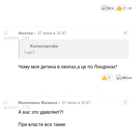
1
2
4есотка
•
07 июня в 10:47
6
Катастрофа
І що?
Чому моя дитина в окопах,а це по Лондонах*
2
4
Меломанка Маланка
•
07 июня в 10:47
7
А вас это удивляет?!
При власти все такие