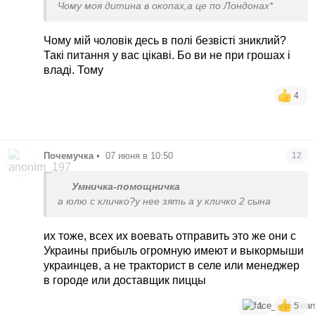
Чому моя дитина в окопах,а це по Лондонах*
Чому мій чоловік десь в полі безвісті зниклий?
Такі питання у вас цікаві. Бо ви не при грошах і
владі. Тому
4
Почемучка
•
07 июня в 10:50
12
Умничка-помощничка
а юлю с кличко?у нее зять а у кличко 2 сына
их тоже, всех их воевать отправить это же они с
Украины прибыль огромную имеют и выкормыши
украинцев, а не тракторист в селе или менеджер
в городе или доставщик пиццы
1
5