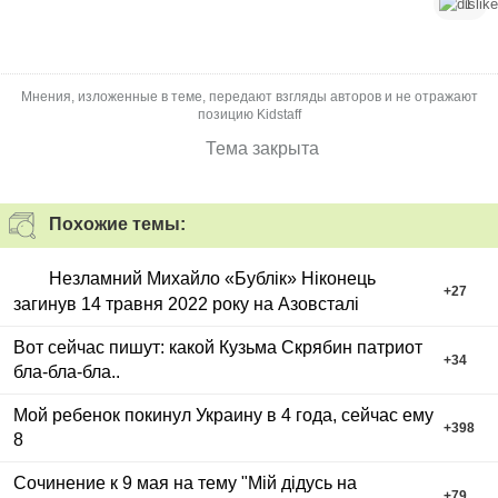
1
Мнения, изложенные в теме, передают взгляды авторов и не отражают
позицию Kidstaff
Тема закрыта
Похожие темы:
Незламний Михайло «Бублік» Ніконець
+
27
загинув 14 травня 2022 року на Азовсталі
Вот сейчас пишут: какой Кузьма Скрябин патриот
+
34
бла-бла-бла..
Мой ребенок покинул Украину в 4 года, сейчас ему
+
398
8
Сочинение к 9 мая на тему "Мій дідусь на
+
79