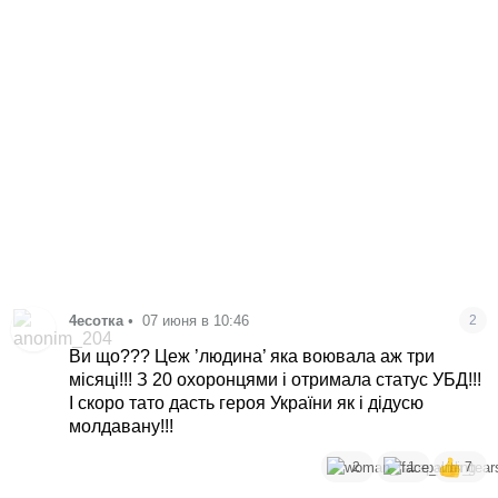
4есотка
•
07 июня в 10:46
2
Ви що??? Цеж ’людина’ яка воювала аж три
місяці!!! З 20 охоронцями і отримала статус УБД!!!
І скоро тато дасть героя України як і дідусю
молдавану!!!
2
1
7