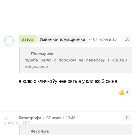
автор
Умничка-помощничка
•
07 июня в 10:48
10
Почемучка
треба зелю с порохом на передову з сімʼями
відправити
а юлю с кличко?у нее зять а у кличко 2 сына
3
Катастрофа
•
07 июня в 10:48
11
4есотка