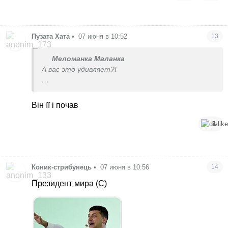
Пузата Хата
•
07 июня в 10:52
13
Меломанка Маланка
А вас это удивляет?!
При власти все такие
Він її і почав
Он не только это кричал, а ещё, что закончит
войну за трое суток
1
Коник-стрибунець
•
07 июня в 10:56
14
Президент мира (С)