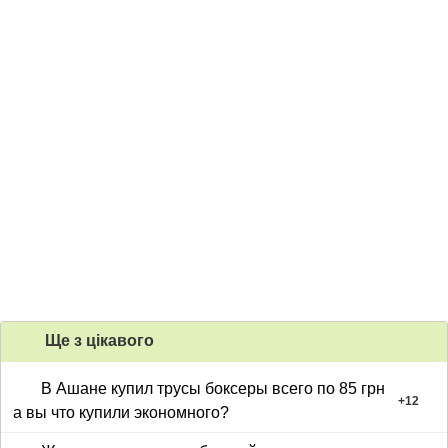
Ще з цiкавого
В Ашане купил трусы боксеры всего по 85 грн
+
12
а вы что купили экономного?