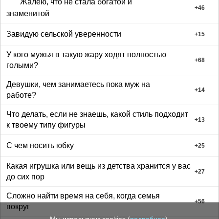
Жалею, что не стала богатой и
+
46
знаменитой
Завидую сельской уверенности
+
15
У кого мужья в такую жару ходят полностью
+
68
голыми?
Девушки, чем занимаетесь пока муж на
+
14
работе?
Что делать, если не знаешь, какой стиль подходит
+
13
к твоему типу фигуры
С чем носить юбку
+
25
Какая игрушка или вещь из детства хранится у вас
+
27
до сих пор
Сложно найти время на себя, когда семья
+
56
вокруг