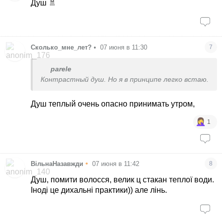
Душ 🚿
Сколько_мне_лет?
•
07 июня в 11:30
7
parele
Контрастный душ. Но я в принципе легко встаю.
Душ теплый очень опасно принимать утром,
1
•
ВільнаНазавжди
07 июня в 11:42
8
Душ, помити волосся, велик ц стакан теплої води.
Іноді це дихальні практики)) але лінь.