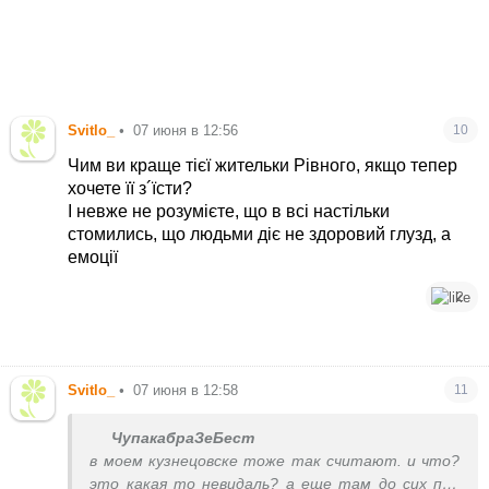
Svitlo_
•
07 июня в 12:56
10
Чим ви краще тієї жительки Рівного, якщо тепер
хочете її з´їсти?
І невже не розумієте, що в всі настільки
стомились, що людьми діє не здоровий глузд, а
емоції
2
Svitlo_
•
07 июня в 12:58
11
ЧупакабраЗеБест
в моем кузнецовске тоже так считают. и что?
это какая то невидаль? а еще там до сих пор