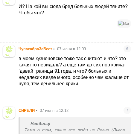
И? На кой вы сюда бред больных людей тяните?
Чтобы что?
1
ЧупакабраЗеБест
•
07 июня в 12:09
6
в моем кузнецовске тоже так считают. и что? это
какая то невидаль? а еще там до сих пор кричат
’давай границы 91 года. и что? больных и
недалеких везде много, особенно чем юальше от
нуля, тем дебильнее крики.
СИРЕЛИ
•
07 июня в 12:12
7
Наодинцi
Тема о том, какие все люди из Ровно (Львов,