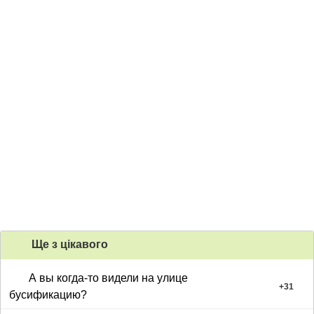
Ще з цiкавого
А вы когда-то видели на улице
+
31
бусификацию?