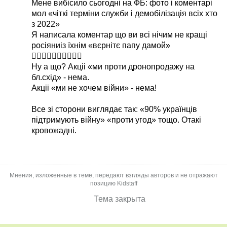
Мене вибісило сьогодні на ФБ: фото і коментарі
мол «чіткі терміни служби і демобілізація всіх хто
з 2022»
Я написала коментар що ви всі нічим не кращі
росіяниіз їхнім «вєрнітє папу дамой»
🤷‍♀️🤷‍♀️🤷‍♀️🤷‍♀️🤷‍♀️
Ну а що? Акціі «ми проти дронопродажу на
бл.схід» - нема.
Акціі «ми не хочем війни» - нема!
Все зі сторони виглядає так: «90% українців
підтримують війну» «проти угод» тощо. Отакі
кровожадні.
Мнения, изложенные в теме, передают взгляды авторов и не отражают
позицию Kidstaff
Тема закрыта