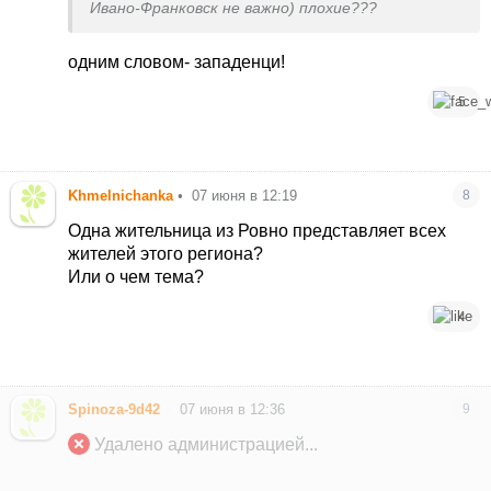
Ивано-Франковск не важно) плохие???
одним словом- западенци!
5
Khmelnichanka
•
07 июня в 12:19
8
Одна жительница из Ровно представляет всех
жителей этого региона?
Или о чем тема?
4
•
Spinoza-9d42
07 июня в 12:36
9
Удалено администрацией...