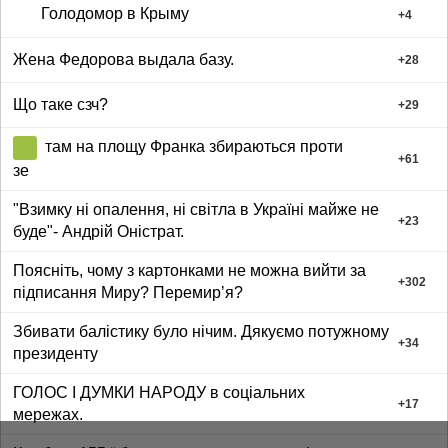
Голодомор в Крыму
+
4
Жена Федорова выдала базу.
+
28
Що таке сзч?
+
29
там на площу Франка збираються проти
+
61
зе
"Взимку ні опалення, ні світла в Україні майже не
+
23
буде"- Андрій Оністрат.
Поясніть, чому з картонками не можна вийти за
+
302
підписання Миру? Перемирʼя?
Збивати балістику було нічим. Дякуємо потужному
+
34
президенту
ГОЛОС І ДУМКИ НАРОДУ в соціальних
+
17
мережах.