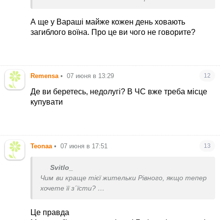
кричат ’давай границы 91 года. и что? больных и
недалеких везде много, особенно чем юальше от
А ще у Вараші майже кожен день ховають
нуля, тем дебильнее крики.
загиблого воїна. Про це ви чого не говорите?
Remensa
•
07 июня в 13:29
12
Де ви беретесь, недолугі? В ЧС вже треба місце
купувати
Teonaa
•
07 июня в 17:51
13
Svitlo_
Чим ви краще тієї жительки Рівного, якщо тепер
хочете її з´їсти?
І невже не розумієте, що в всі настільки
стомились, що людьми діє не здоровий глузд, а
Це правда
емоції