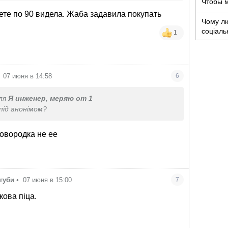
Чтобы 
ладушки, и варенье, и компоты из него можно
ете по 90 видела. Жаба задавила покупать
Чому лю
соціаль
1
07 июня в 14:58
6
ля
Я инженер, меряю от 1
під анонімом?
ковородка не ее
губи
•
07 июня в 15:00
7
кова піца.