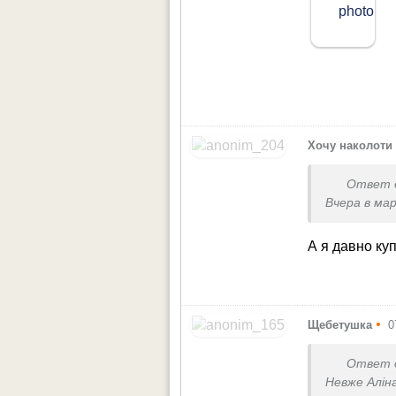
Хочу наколоти 
Ответ 
Вчера в ма
А я давно ку
•
Щебетушка
0
Ответ 
Невже Алін