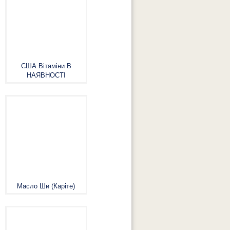
США Вітаміни В
НАЯВНОСТІ
Масло Ши (Каріте)