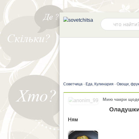
Советчица
-
Еда, Кулинария
-
Овощи, фрук
Мию чакри щод
Оладушки
Ням