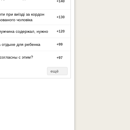
+
140
ти при виїзді за кордон
+
130
ованого чоловіка
мужчина содержал, нужно
+
120
 отдыхе для ребенка
+
99
согласны с этим?
+
97
ещё