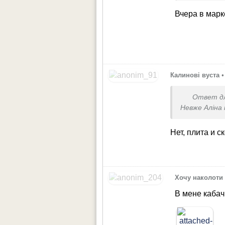
тогда и о
Вчера в марк
варить ….
Калинові вуста
•
Ответ д
Невже Аліна 
Нет, плита и с
Хочу наколоти 
В мене кабач