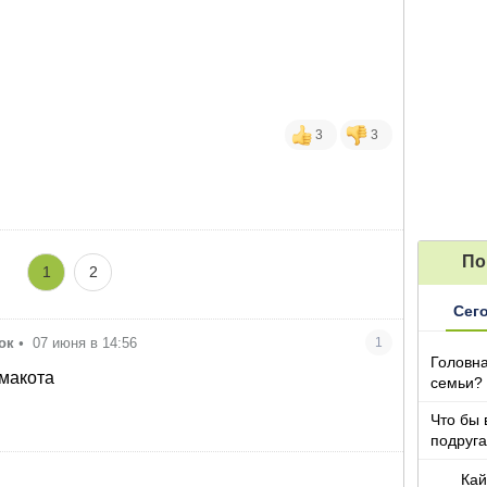
3
3
По
1
2
Сег
ок
•
07 июня в 14:56
1
Головна
смакота
семьи?
Что бы 
подруга
которы
Кай