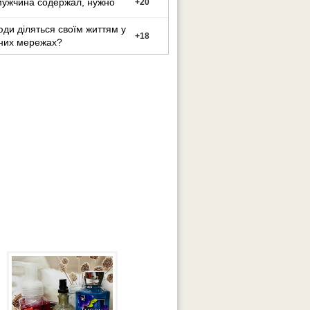
мужчина содержал, нужно
+
20
ди діляться своїм життям у
+
18
них мережах?