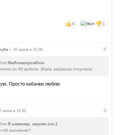
4
5
1
губи
•
07 июня в 15:00
8
для
Яжбоматусяблін
ркете по 90 видела. Жаба задавила покупать
пую. Просто кабачки люблю
7 июня в 15:01
9
для
Я инженер, меряю от 1
а під анонімом?