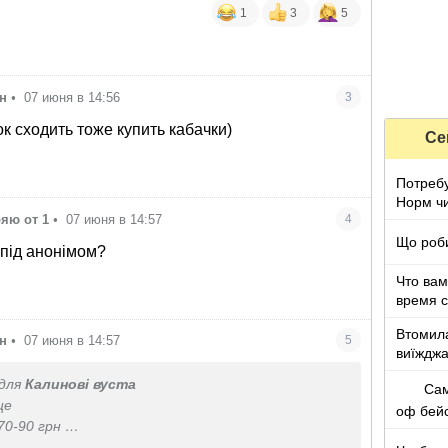
1
3
5
н
•
07 июня в 14:56
3
к сходить тоже купить кабачки)
Се
Потребу
Норм чи
яю от 1
•
07 июня в 14:57
4
Що роби
під анонімом?
Что вам
время 
Втомила
н
•
07 июня в 14:57
5
виїжджа
для
Калинові вуста
Сам
еще
оф бей
 70-90 грн
он кабачке можем сменить до 8-ми хозяев. Вот