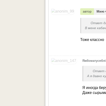
автор
Мию 
Ответ д
В мене кабач
Тоже классно
Яжбоматусяблі
Ответ 
А я давно 
Я иногда бер
Даже сырым