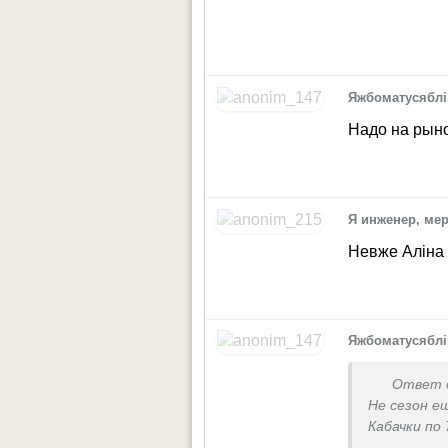
Яжбоматусяблі
Надо на рыно
Я инженер, мер
Невже Аліна 
Яжбоматусяблі
Ответ 
Не сезон 
Кабачки по
Это в сез