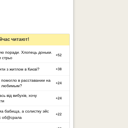
йчас читают!
ю поради. Хлопець доньки.
+
52
 стрьо
ти з житлом в Києві?
+
38
 помогло в расставании на
+
24
с любимым?
сь від вибухів, хочу
+
24
ти
а бабища, а солистку эйс
+
22
с об@срала