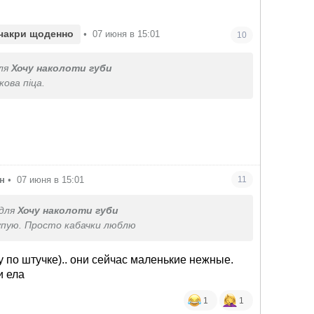
чакри щоденно
•
07 июня в 15:01
10
ля
Хочу наколоти губи
кова піца.
н
•
07 июня в 15:01
11
для
Хочу наколоти губи
купую. Просто кабачки люблю
у по штучке).. они сейчас маленькие нежные.
и ела
1
1