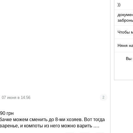
))
докумен
забронь
Чтобы 
Няня на
Вы 
07 июня в 14:56
2
90 грн
абачке можем сменить до 8-ми хозяев. Вот тогда
 варенье, и компоты из него можно варить ….