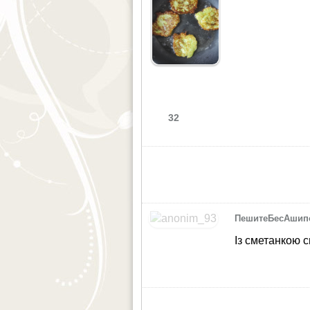
32
ПешитеБесАшип
Із сметанкою 