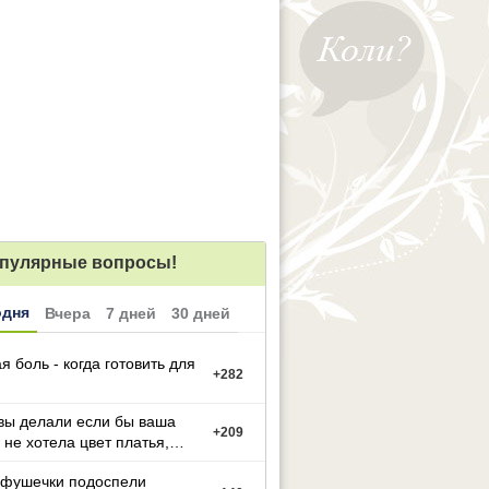
пулярные вопросы!
одня
Вчера
7 дней
30 дней
я боль - когда готовить для
+
282
вы делали если бы ваша
+
209
 не хотела цвет платья,
й вы выбрали
фушечки подоспели