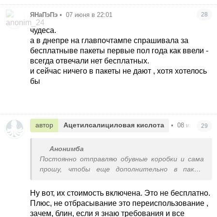
ЯНаПэПэ
•
07 июня в 22:01
28
чудеса.
а в днепре на главпочтампе спрашивала за
бесплатныве пакеты первые пол года как ввели -
всегда отвечали нет бесплатных.
и сейчас ничего в пакеты не дают , хотя хотелось
бы
автор
Ацетилсалициловая кислота
•
08 июня в 00
29
Анонимба
Постоянно отправляю обувные коробки и сама
прошу, чтобы еще дополнительно в пакет
упаковали.
Уточняла в отделении несколько раз, ответ
Ну вот, их стоимость включена. Это не бесплатно.
четкий: ’пакеты уже давно БЕСПЛАТНЫЕ !
Плюс, не отбрасывание это переиспользование ,
’для отправлений весом до 2 кг фирменные
зачем, блин, если я знаю требования и все