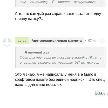
чем, по-тихому. Я пришла возмутиться и
пообщаться тут.
А то что каждый раз спрашивают оставите одну
гривну на зсу?..
автор
Ацетилсалициловая кислота
•
07 июня в 16
9
Я тертий жук
Один раз принесла им посылку в коробке НП, мне
оператор сказала по правилам УП не может в
такой коробке принять, но тут же подсказала
вывернуть коробку наизнанку, чтоб лого НП
Это я знаю, я же написала, у меня в е было в
оказалось внутри. Такие правила у них уже
крафтовом пакете без единой надписи... Это спец
давно,
пакеты для мини посылок.
1