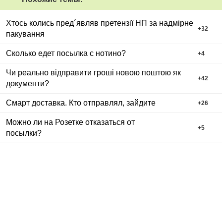
Хтось колись пред´являв претензії НП за надмірне
+
32
пакування
Сколько едет посылка с нотино?
+
4
Чи реально відправити гроші новою поштою як
+
42
документи?
Смарт доставка. Кто отправлял, зайдите
+
26
Можно ли на Розетке отказаться от
+
5
посылки?