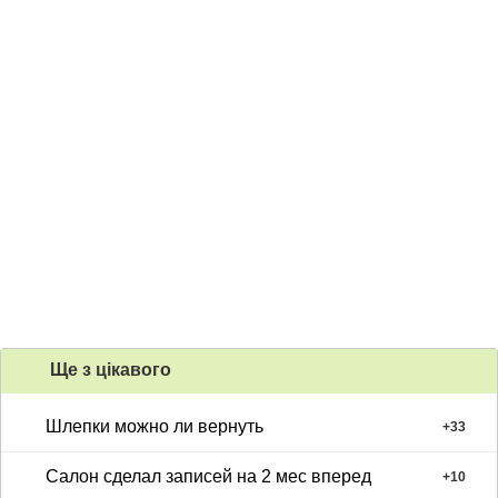
Ще з цiкавого
Шлепки можно ли вернуть
+
33
Салон сделал записей на 2 мес вперед
+
10