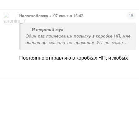
Налогообложу
•
07 июня в 16:42
19
Я тертий жук
Один раз принесла им посылку в коробке НП, мне
оператор сказала по правилам УП не может в
такой коробке принять, но тут же подсказала
вывернуть коробку наизнанку, чтоб лого НП
Постоянно отправляю в коробках НП, и любых
оказалось внутри. Такие правила у них уже
давно,