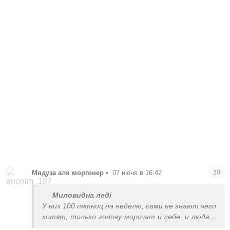
Мядуза аля моргонер
•
07 июня в 16:42
20
Миловидна леді
У них 100 пятниц на неделю, сами не знают чего
хотят, только голову морочат и себе, и людям.
Раньше так не разрешали, тоже выворачивала