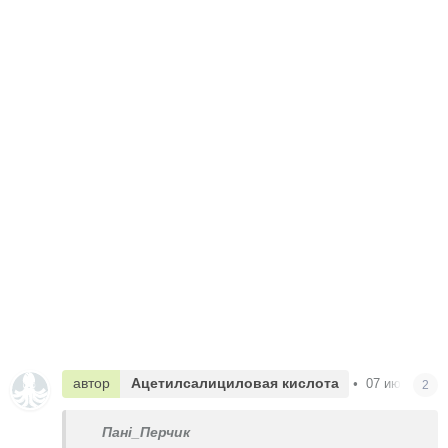
автор
Ацетилсалициловая кислота
•
07 июня в 16
2
Пані_Перчик