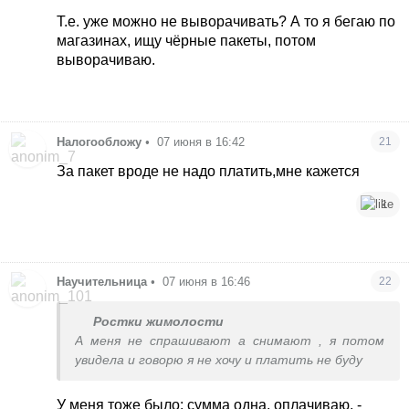
коробки, пакеты. А как-то вдруг сказали нафига
Т.е. уже можно не выворачивать? А то я бегаю по
я это делаю, не надо выворачивать, пусть
магазинах, ищу чёрные пакеты, потом
будет как есть. Отправляла у них потом
выворачиваю.
несколько раз в пакете новой почты, приняли.
Налогообложу
•
07 июня в 16:42
21
За пакет вроде не надо платить,мне кажется
1
Научительница
•
07 июня в 16:46
22
Ростки жимолости
А меня не спрашивают а снимают , я потом
увидела и говорю я не хочу и платить не буду
У меня тоже было: сумма одна, оплачиваю, -