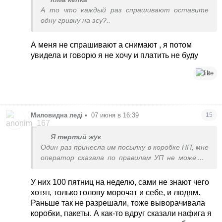
А то что каждый раз спрашивают оставите
одну гривну на зсу?..
А меня не спрашивают а снимают , я потом
увидела и говорю я не хочу и платить не буду
3
Миловидна леді
•
07 июня в 16:39
15
Я тертий жук
Один раз принесла им посылку в коробке НП, мне
оператор сказала по правилам УП не может в
такой коробке принять, но тут же подсказала
вывернуть коробку наизнанку, чтоб лого НП
У них 100 пятниц на неделю, сами не знают чего
оказалось внутри. Такие правила у них уже
хотят, только голову морочат и себе, и людям.
давно,
Раньше так не разрешали, тоже выворачивала
коробки, пакеты. А как-то вдруг сказали нафига я