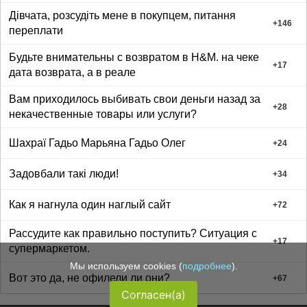
Дівчата, розсудіть мене в покупцем, питання
+
146
переплати
Будьте внимательны с возвратом в H&M. на чеке
+
17
дата возврата, а в реале
Вам приходилось выбивать свои деньги назад за
+
28
некачественные товары или услуги?
Шахраї Гадьо Марьяна Гадьо Олег
+
24
Задовбали такі люди!
+
34
Как я нагнула один наглый сайт
+
72
Рассудите как правильно поступить? Ситуация с
+
17
супермаркетом.
Мы используем cookies (
подробнее
).
Вот это да, не офилели ли они?
+
67
Согласен(а)