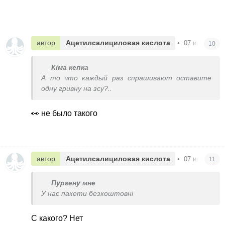
автор
Ацетилсалициловая кислота
•
07 июня в 16
10
Кіма кепка
А то что каждый раз спрашивают оставите
одну гривну на зсу?..
👀 не было такого
автор
Ацетилсалициловая кислота
•
07 июня в 16
11
Пургену мне
У нас пакети безкоштовні
С какого? Нет