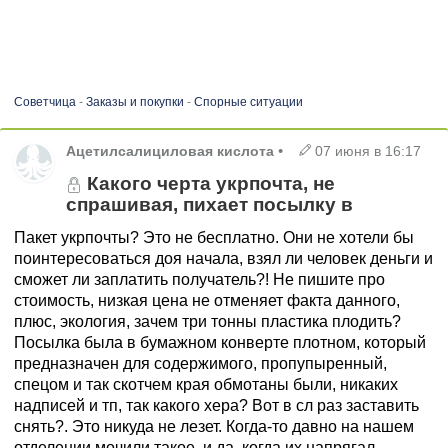
Советчица
-
Заказы и покупки
-
Спорные ситуации
Ацетилсалициловая кислота
•
07 июня в 16:17
Какого черта укрпочта, не
спрашивая, пихает посылку в
Пакет укрпочты? Это не бесплатно. Они не хотели бы
поинтересоваться доя начала, взял ли человек деньги и
сможет ли заплатить получатель?! Не пишите про
стоимость, низкая цена не отменяет факта данного,
плюс, экология, зачем три тонны пластика плодить?
Посылка была в бумажном конверте плотном, который
предназначен для содержимого, пропупыренный,
спецом и так скотчем края обмотаны были, никаких
надписей и тп, так какого хера? Вот в сл раз заставить
снять?. Это никуда не лезет. Когда-то давно на нашем
отделении мочили такое, и да, когда их напрягал