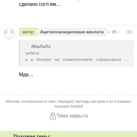
полиэтиленовые пакеты Укрпочты
сделано согл им…
предоставляются бесплатно — их стоимость
уже включена в услуги доставки’
автор
Ацетилсалициловая кислота
•
08 июня в 00
30
ЯНаПэПэ
чудеса.
а в днепре на главпочтампе спрашивала за
бесплатныве пакеты первые пол года как ввели
- всегда отвечали нет бесплатных.
Мда…
и сейчас ничего в пакеты не дают , хотя
хотелось бы
Мнения, изложенные в теме, передают взгляды авторов и не отражают
позицию Kidstaff
Тема закрыта
Похожие темы: