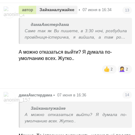
автор
Зайканалужайке
•
07 июня в 16:34
13
дамаАмстердама
Саме так як Ви пишете, в 3:30 ночі, розбудила
провідниця-істеричка, я вийшла, а там роса,
трава,не ясно куди вступити ногою, щоб не
пркалічитися, нічого не видно, а над потягом
А можно отказаться выйти? Я думала по-
робота ппо...бррр
умолчанию всех. Жутко..
Більше я не виходжу з вагону. Відмовляюс
2
2
дамаАмстердама
•
07 июня в 16:36
14
Зайканалужайке
А можно отказаться выйти? Я думала по-
умолчанию всех. Жутко..