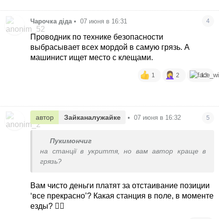
Чарочка діда
•
07 июня в 16:31
4
Проводник по технике безопасности
выбрасывает всех мордой в самую грязь. А
машинист ищет место с клещами.
1
2
13
автор
Зайканалужайке
•
07 июня в 16:32
5
Пукимончиг
на станції в укриття, но вам автор краще в
грязь?
Вам чисто деньги платят за отстаивание позиции
‘все прекрасно’? Какая станция в поле, в моменте
езды? 🤦‍♀️