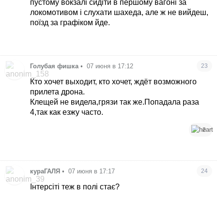
пустому вокзалі сидіти в першому вагоні за
локомотивом і слухати шахеда, але ж не вийдеш,
поїзд за графіком йде.
Голубая фишка
•
07 июня в 17:12
23
Кто хочет выходит, кто хочет, ждёт возможного
прилета дрона.
Клещей не видела,грязи так же.Попадала раза
4,так как езжу часто.
2
кураГАЛЯ
•
07 июня в 17:17
24
Інтерсіті теж в полі стає?