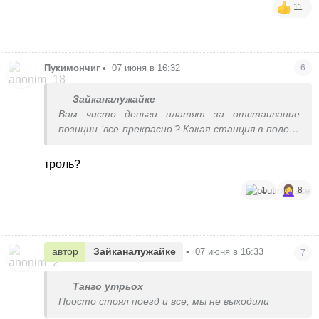
11
Пукимончиг
•
07 июня в 16:32
6
Зайканалужайке
Вам чисто деньги платят за отстаивание
позиции ‘все прекрасно’? Какая станция в поле, в
моменте езды? 🤦‍♀️
троль?
1
8
автор
Зайканалужайке
•
07 июня в 16:33
7
Танго утрьох
Просто стоял поезд и все, мы не выходили