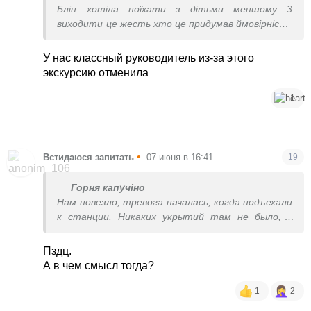
Блін хотіла поїхати з дітьми меншому 3
виходити це жесть хто це придумав ймовірність
що так що так є
У нас классный руководитель из-за этого
экскурсию отменила
1
•
Встидаюся запитать
07 июня в 16:41
19
Горня капучіно
Нам повезло, тревога началась, когда подъехали
к станции. Никаких укрытий там не было, в
здание вокзала не пустили и закрыли его в целях
безопасности, но стояли не в поле, и не в
Пздц.
болоте, а более менее сухо/прилично. Туалет
А в чем смысл тогда?
уличный был, но и на этом спасибо, потому что
стояли с часу ночи, до пяти утра.
1
2