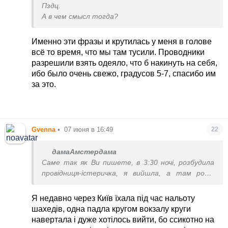
Пздц.
А в чем смысл тогда?
Именно эти фразы и крутилась у меня в голове
всё то время, что мы там тусили. Проводники
разрешили взять одеяло, что б накинуть на себя,
ибо было очень свежо, градусов 5-7, спасибо им
за это.
Gvenna
•
07 июня в 16:49
22
дамаАмстердама
Саме так як Ви пишете, в 3:30 ночі, розбудила
провідниця-істеричка, я вийшла, а там роса,
трава,не ясно куди вступити ногою, щоб не
пркалічитися, нічого не видно, а над потягом
Я недавно через Київ їхала під час нальоту
робота ппо...бррр
шахедів, одна падла кругом вокзалу круги
навертала і дуже хотілось вийти, бо ссикотно на
Більше я не виходжу з вагону. Відмовляюс