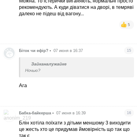
Можна. То істерички виганяють, нормальні просто
рекомендують. А куди діватися на дворі, в темряві
далеко не підеш від вагону...
5
Біток чи ефір?
•
07 июня в 16:37
15
Зайканалужайке
Ночью?
Ага
Бабка-байкерша
•
07 июня в 16:39
16
Блін хотіла поїхати з дітьми меншому 3 виходити
це жесть хто це придумав ймовірність що так що
так є