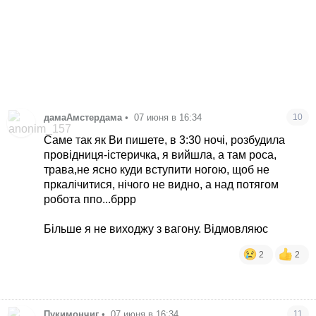
дамаАмстердама
•
07 июня в 16:34
10
Саме так як Ви пишете, в 3:30 ночі, розбудила
провідниця-істеричка, я вийшла, а там роса,
трава,не ясно куди вступити ногою, щоб не
пркалічитися, нічого не видно, а над потягом
робота ппо...бррр
Більше я не виходжу з вагону. Відмовляюс
2
2
Пукимончиг
•
07 июня в 16:34
11