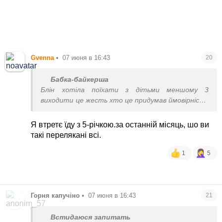
Gvenna
•
07 июня в 16:43
20
Бабка-байкерша
Блін хотіла поїхати з дітьми меншому 3
виходити це жесть хто це придумав ймовірність
що так що так є
Я втретє їду з 5-річкою.за останній місяць, шо ви
такі перелякані всі.
1
5
Горня капучіно
•
07 июня в 16:43
21
Встидаюся запитать