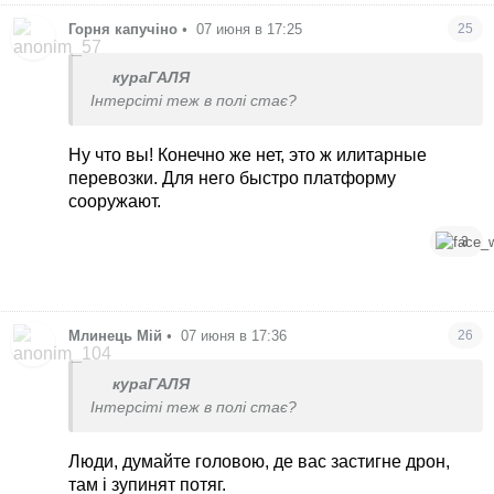
Горня капучіно
•
07 июня в 17:25
25
кураГАЛЯ
Інтерсіті теж в полі стає?
Ну что вы! Конечно же нет, это ж илитарные
перевозки. Для него быстро платформу
сооружают.
3
Млинець Мій
•
07 июня в 17:36
26
кураГАЛЯ
Інтерсіті теж в полі стає?
Люди, думайте головою, де вас застигне дрон,
там і зупинят потяг.