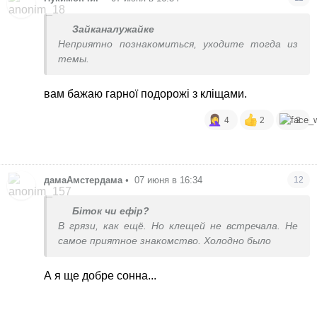
Зайканалужайке
Неприятно познакомиться, уходите тогда из
темы.
вам бажаю гарної подорожі з кліщами.
4
2
2
дамаАмстердама
•
07 июня в 16:34
12
Біток чи ефір?
В грязи, как ещё. Но клещей не встречала. Не
самое приятное знакомство. Холодно было
А я ще добре сонна...