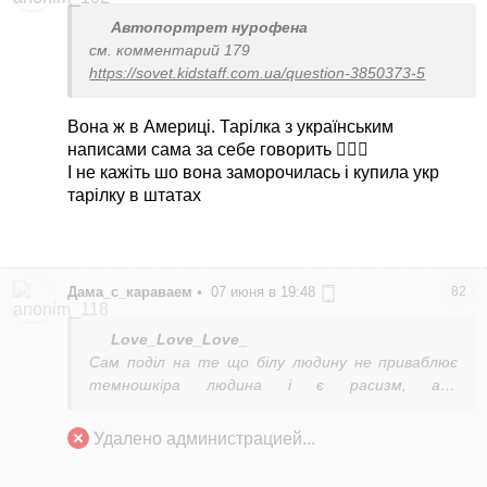
Автопортрет нурофена
см. комментарий 179
https://sovet.kidstaff.com.ua/question-3850373-5
Вона ж в Америці. Тарілка з українським
написами сама за себе говорить 🤦🏼‍♀️
І не кажіть шо вона заморочилась і купила укр
тарілку в штатах
Дама_с_караваем
•
07 июня в 19:48
82
Love_Love_Love_
Сам поділ на те що білу людину не приваблює
темношкіра людина і є расизм, але
деградованим це не пояснити.
Удалено администрацией...