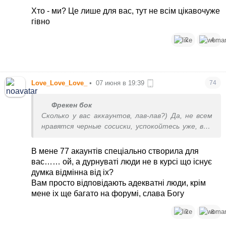
Хто - ми? Це лише для вас, тут не всім цікавочуже
гівно
2
4
Love_Love_Love_
•
07 июня в 19:39
74
Фрекен бок
Сколько у вас аккаунтов, лав-лав?) Да, не всем
нравятся черные сосиски, успокойтесь уже, вам
больше достанется)
В мене 77 акаунтів спеціально створила для
вас…… ой, а дурнуваті люди не в курсі що існує
думка відмінна від іх?
Вам просто відповідають адекватні люди, крім
мене іх ще багато на форумі, слава Богу
2
8