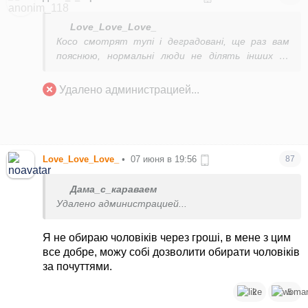
Love_Love_Love_
Косо смотрят тупі і деградовані, ще раз вам
пояснюю, нормальні люди не ділять інших за
кольором шкіри. Така як ви, наприклад, бігла б
ломаючи ноги якби їй замаячили гроші на
Удалено администрацией...
утримання від мужика будь якоі раси
Love_Love_Love_
•
07 июня в 19:56
87
Дама_с_караваем
Удалено администрацией...
Я не обираю чоловіків через гроші, в мене з цим
все добре, можу собі дозволити обирати чоловіків
за почуттями.
2
5