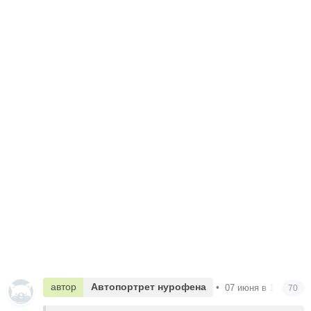
автор
Автопортрет нурофена
•
07 июня в 19:34
70