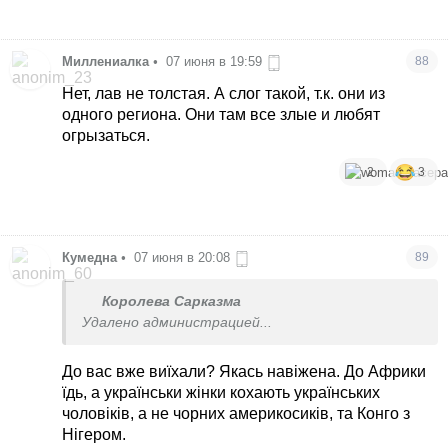
Миллениалка
•
07 июня в 19:59
88
Нет, лав не толстая. А слог такой, т.к. они из
одного региона. Они там все злые и любят
огрызаться.
2
3
Кумедна
•
07 июня в 20:08
89
Королева Сарказма
Удалено администрацией...
До вас вже виїхали? Якась навіжена. До Африки
їдь, а українськи жінки кохають українських
чоловіків, а не чорних америкосиків, та Конго з
Нігером.