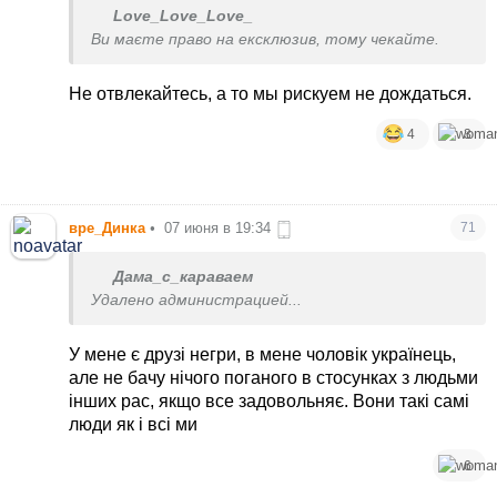
Love_Love_Love_
Ви маєте право на ексклюзив, тому чекайте.
Не отвлекайтесь, а то мы рискуем не дождаться.
4
3
вре_Динка
•
07 июня в 19:34
71
Дама_с_караваем
Удалено администрацией...
У мене є друзі негри, в мене чоловік українець,
але не бачу нічого поганого в стосунках з людьми
інших рас, якщо все задовольняє. Вони такі самі
люди як і всі ми
6