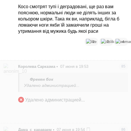
Косо смотрят тупі і деградовані, ще раз вам
пояснюю, нормальні люди не ділять інших за
кольором шкіри. Така як ви, наприклад, бігла б
ломаючи ноги якби їй замаячили гроші на
утримання від мужика будь якоі раси
2
2
4
Королева Сарказма
•
07 июня в 19:53
85
Фрекен бок
Удалено администрацией...
Удалено администрацией...
Дама_с_караваем
•
07 июня в 19:54
86