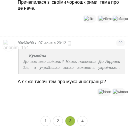
Причепилася зі своїми чорношкірими, тема про
це наче.
2
3
4
90x60x90
•
07 июня в 20:12
90
Кумедна
До вас вже виїхали? Якась навіжена. До Африки
їдь, а українськи жінки кохають українських
чоловіків, а не чорних америкосиків, та Конго з
Нігером.
А як же тисячі тем про мужа иностранца?
Причепилася зі своїми чорношкірими, тема про
це наче.
1
3
1
2
3
4