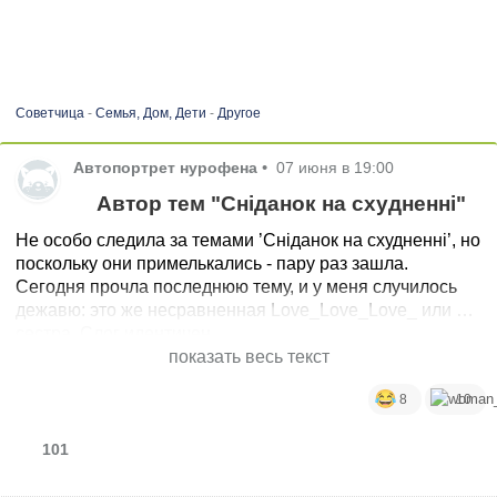
Советчица
-
Семья, Дом, Дети
-
Другое
Автопортрет нурофена
•
07 июня в 19:00
Автор тем "Сніданок на схудненні"
Не особо следила за темами ’Сніданок на схудненні’, но
поскольку они примелькались - пару раз зашла.
Сегодня прочла последнюю тему, и у меня случилось
дежавю: это же несравненная Love_Love_Love_ или ее
сестра. Слог идентичен.
Это она?
показать весь текст
8
10
101