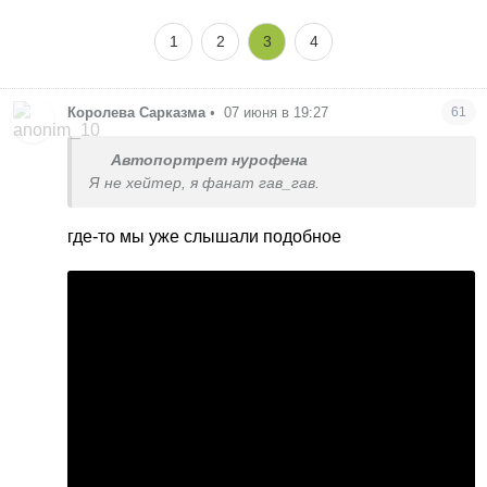
1
2
3
4
Королева Сарказма
•
07 июня в 19:27
61
Автопортрет нурофена
Я не хейтер, я фанат гав_гав.
где-то мы уже слышали подобное