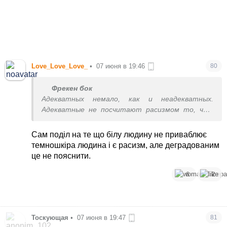
Love_Love_Love_
•
07 июня в 19:46
80
Фрекен бок
Адекватных немало, как и неадекватных.
Адекватные не посчитают расизмом то, что
белую женщину не привлекают темнокожие
мужчины. Вам не понять, конечно, такие
Сам поділ на те що білу людину не приваблює
моменты)
темношкіра людина і є расизм, але деградованим
Вам нравятся, вам и флаг в руки.
це не пояснити.
6
2
Тоскующая
•
07 июня в 19:47
81