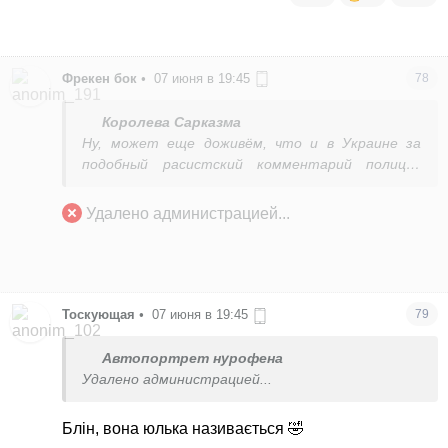
Фрекен бок
•
07 июня в 19:45
78
Королева Сарказма
Ну, может еще доживём, что и в Украине за
подобный расистский комментарий полиция
будет в гости оперативно приезжать.
Удалено администрацией...
Тоскующая
•
07 июня в 19:45
79
Автопортрет нурофена
Удалено администрацией...
Блін, вона юлька називається 🤣