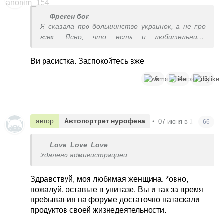
Фрекен бок
Я сказала про большинство украинок, а не про
всех. Ясно, что есть и любительницы
темнокожих мужчин, но их немного среди
украинок. Вот вы одна из них, получается.
Ви расистка. Заспокойтесь вже
6
4
3
автор
Автопортрет нурофена
•
07 июня в 19:31
66
Love_Love_Love_
Удалено администрацией...
Здравствуй, моя любимая женщина. *овно,
пожалуй, оставьте в унитазе. Вы и так за время
пребывания на форуме достаточно натаскали
продуктов своей жизнедеятельности.