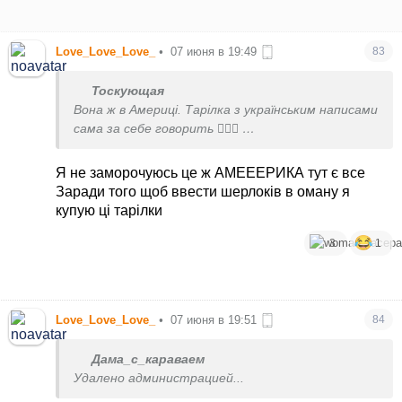
Love_Love_Love_
•
07 июня в 19:49
83
Тоскующая
Вона ж в Америці. Тарілка з українським написами
сама за себе говорить 🤦🏼‍♀️
І не кажіть шо вона заморочилась і купила укр
тарілку в штатах
Я не заморочуюсь це ж АМЕЕЕРИКА тут є все
Заради того щоб ввести шерлоків в оману я
купую ці тарілки
3
1
Love_Love_Love_
•
07 июня в 19:51
84
Дама_с_караваем
Удалено администрацией...