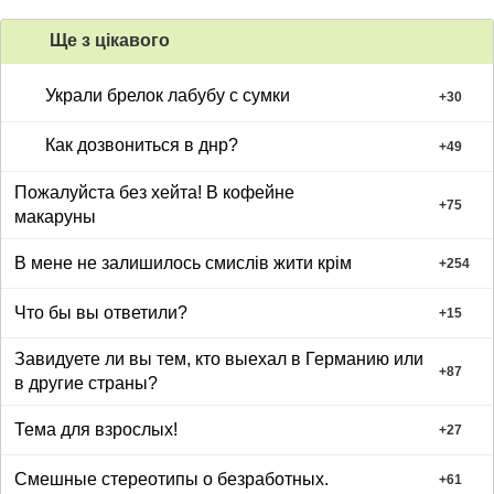
Ще з цiкавого
Украли брелок лабубу с сумки
+
30
Как дозвониться в днр?
+
49
Пожалуйста без хейта! В кофейне
+
75
макаруны
В мене не залишилось смислів жити крім
+
254
Что бы вы ответили?
+
15
Завидуете ли вы тем, кто выехал в Германию или
+
87
в другие страны?
Тема для взрослых!
+
27
Смешные стереотипы о безработных.
+
61