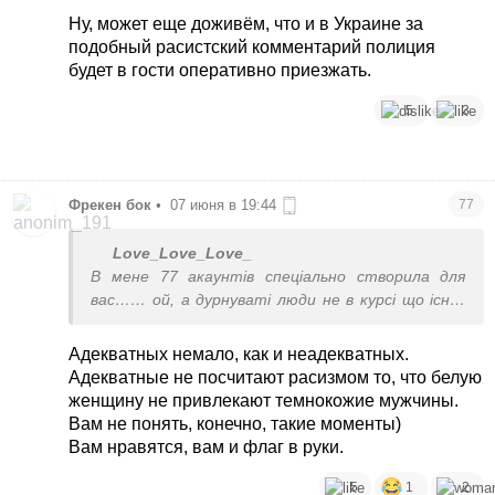
Ну, может еще доживём, что и в Украине за
подобный расистский комментарий полиция
будет в гости оперативно приезжать.
5
3
Фрекен бок
•
07 июня в 19:44
77
Love_Love_Love_
В мене 77 акаунтів спеціально створила для
вас…… ой, а дурнуваті люди не в курсі що існує
думка відмінна від іх?
Вам просто відповідають адекватні люди, крім
Адекватных немало, как и неадекватных.
мене іх ще багато на форумі, слава Богу
Адекватные не посчитают расизмом то, что белую
женщину не привлекают темнокожие мужчины.
Вам не понять, конечно, такие моменты)
Вам нравятся, вам и флаг в руки.
5
1
2