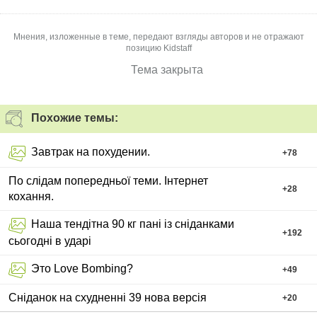
Мнения, изложенные в теме, передают взгляды авторов и не отражают
позицию Kidstaff
Тема закрыта
Похожие темы:
Завтрак на похудении.
+
78
По слідам попередньої теми. Інтернет
+
28
кохання.
Наша тендітна 90 кг пані із сніданками
+
192
сьогодні в ударі
Это Love Bombing?
+
49
Сніданок на схудненні 39 нова версія
+
20