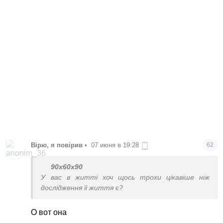
Вірю, я повірив
•
07 июня в 19:28
62
90x60x90
У вас в житті хоч щось трохи цікавіше ніж
дослідження їі життя є?
О вот она