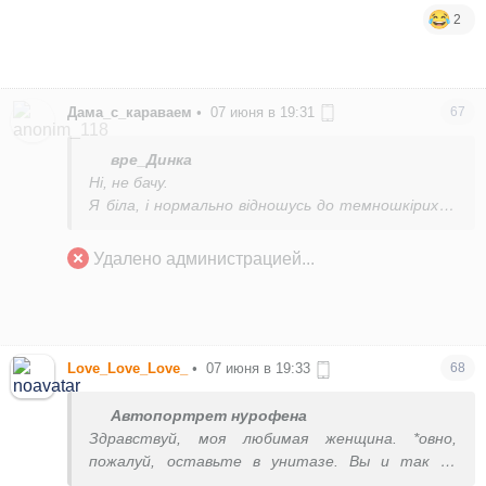
2
Дама_с_караваем
•
07 июня в 19:31
67
вре_Динка
Ні, не бачу.
Я біла, і нормально відношусь до темношкірих, а
до успішних темношкірих, навіть краще ніж до
білих, бо їм подолати шлях до успіху значно
Удалено администрацией...
важче ніж білим.
Love_Love_Love_
•
07 июня в 19:33
68
Автопортрет нурофена
Здравствуй, моя любимая женщина. *овно,
пожалуй, оставьте в унитазе. Вы и так за
время пребывания на форуме достаточно