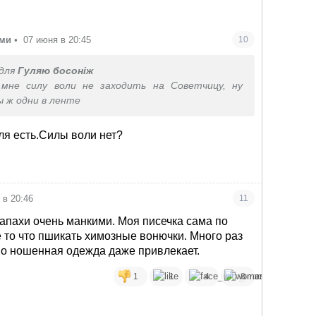
ами
•
07 июня в 20:45
10
для
Гуляю босоніж
 мне силу воли не заходить на Советчицу, ну
 ж одни в ленте
ля есть.Силы воли нет?
 в 20:46
11
запахи очень манкими. Моя писечка сама по
 то что пшикать химозные вонючки. Много раз
шо ношенная одежда даже привлекает.
1
1
4
8