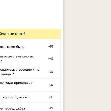
йчас читают!
как в коме была
+
57
и отсутствие многих
+
42
?
оваетесь с соседями по
+
37
 улице ?
лю когда приезжают
+
37
ое утро, Одесса...
+
33
ое передружба?
+
29