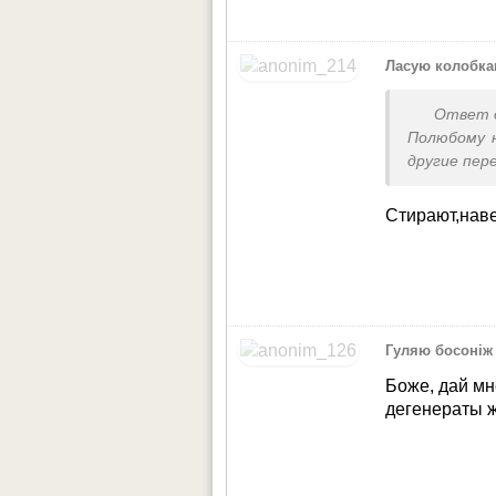
Ласую колобк
Ответ 
Полюбому н
другие пер
Стирают,нав
Гуляю босоніж
Боже, дай мн
дегенераты ж