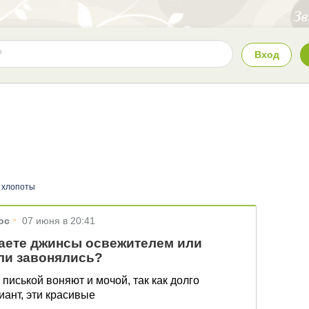
Вход
 хлопоты
•
ос
07 июня в 20:41
ете джинсы освежителем или
ли завонялись?
 писькой воняют и мочой, так как долго
иант, эти красивые