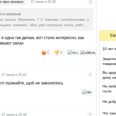
•
ю про космос
07 июня в 20:43
3
для
dulenok
вы такие беретесь ? С такими интересными и
ющими темами. Мне уже страшно жить рядом с
Се
я одна так делаю, вот стало интересно, как
бивают запах
10 лет 
1
2
1
19
Заметил
товаров
Вы здор
07 июня в 20:43
4
дому на
оті пшикайте, щоб не завонялось
Не люб
гости
4
Не добр
Что так
07 июня в 20:44
5