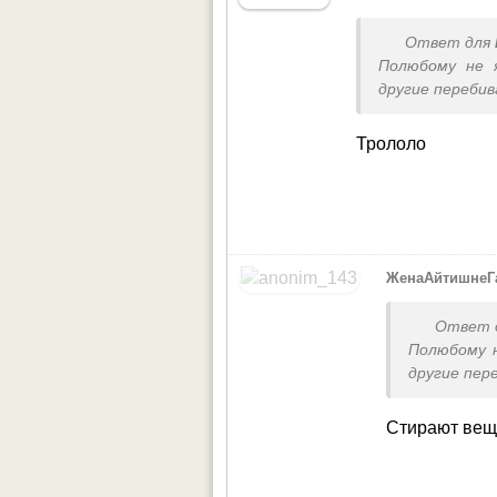
Ответ для
Полюбому не 
другие переби
Трололо
ЖенаАйтишнеГ
Ответ 
Полюбому н
другие пер
Стирают вещи