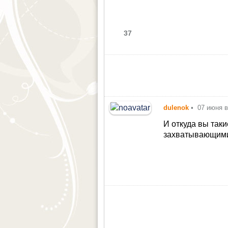
37
dulenok
•
07 июня в
И откуда вы так
захватывающими