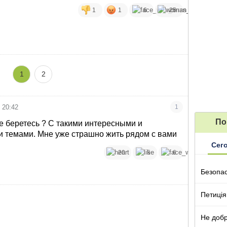
1
1
6
25
1
2
 20:42
1
По
ие беретесь ? С такими интересными и
 темами. Мне уже страшно жить рядом с вами
Сег
20
5
6
Безопа
Петиція
Не добр