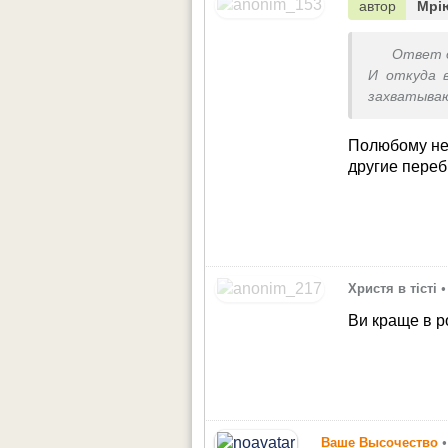
автор
Мрі
Ответ 
И откуда 
захватыва
вами
Полюбому не 
другие пере
Христя в тiстi
•
Ви краще в р
Ваше Высочество
•