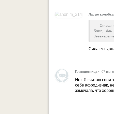
Ласую колобк
Ответ 
Боже, дай
дегенераты
Сила есть,во
Планшетница
•
07 июня
Нет. Я считаю свои 
себе афродизиак, не
замечала, что хоро