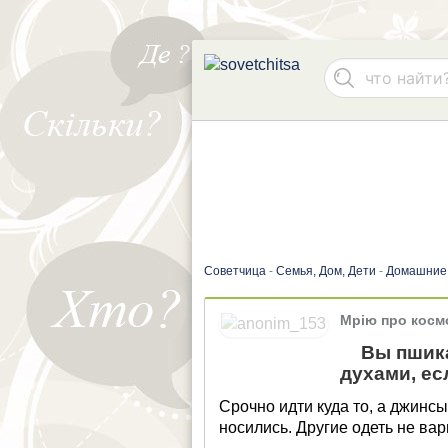
Советчица
-
Семья, Дом, Дети
-
Домашние
Мрію про косм
Вы пшика
духами, ес
Срочно идти куда то, а джинсы
носились. Другие одеть не вар