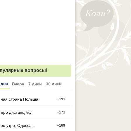
пулярные вопросы!
одня
Вчера
7 дней
30 дней
сная страна Польша
+
191
 про дистанційку
+
171
ое утро, Одесса...
+
169