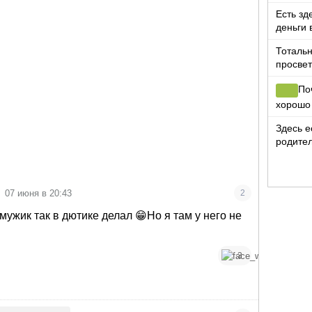
Есть зд
деньги 
цветов?
Тотальн
просвет
По
хорошо
Здесь е
родител
ты ниче
07 июня в 20:43
2
мужик так в дютике делал 😁Но я там у него не
3