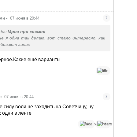
ами
•
07 июня в 20:44
7
для
Мрію про космос
е я одна так делаю, вот стало интересно, как
ебивают запах
ерное.Какие ещё варианты
4
•
07 июня в 20:44
8
е силу воли не заходить на Советчицу, ну
 одни в ленте
21
6