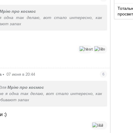
Тотальн
Мрію про космос
просвет
я одна так делаю, вот стало интересно, как
вают запах
1
2
а
•
07 июня в 20:44
6
для
Мрію про космос
е я одна так делаю, вот стало интересно, как
ебивают запах
 :)
13