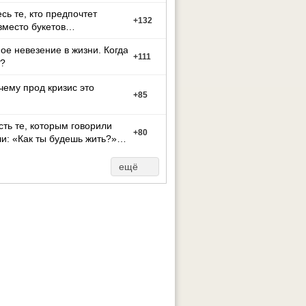
есь те, кто предпочтет
+
132
вместо букетов
ое невезение в жизни. Когда
+
111
?
чему прод кризис это
+
85
сть те, которым говорили
+
80
и: «Как ты будешь жить?»
го не мож
ещё