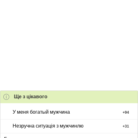
Ще з цiкавого
У меня богатый мужчина
+
94
Незручна ситуація з мужчинлю
+
31