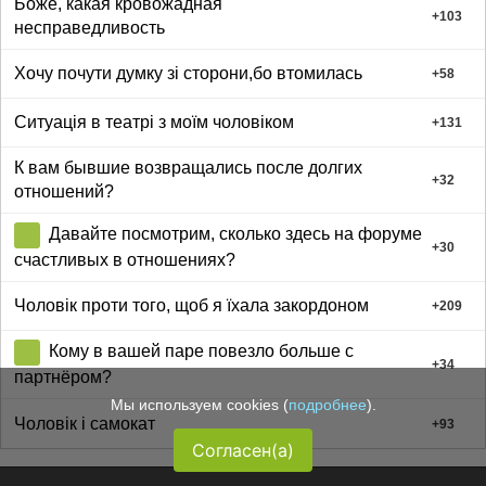
Боже, какая кровожадная
+
103
несправедливость
Хочу почути думку зі сторони,бо втомилась
+
58
Ситуація в театрі з моїм чоловіком
+
131
К вам бывшие возвращались после долгих
+
32
отношений?
Давайте посмотрим, сколько здесь на форуме
+
30
счастливых в отношениях?
Чоловік проти того, щоб я їхала закордоном
+
209
Кому в вашей паре повезло больше с
+
34
партнёром?
Мы используем cookies (
подробнее
).
Чоловік і самокат
+
93
Согласен(а)