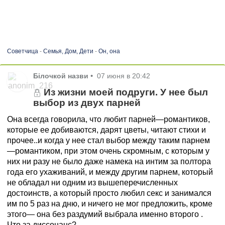
Советчица
-
Семья, Дом, Дети
-
Он, она
Білочкой назви
•
07 июня в 20:42
Из жизни моей подруги. У нее был
выбор из двух парней
Она всегда говорила, что любит парней—романтиков,
которые ее добиваются, дарят цветы, читают стихи и
прочее..и когда у нее стал выбор между таким парнем
—романтиком, при этом очень скромным, с которым у
них ни разу не было даже намека на интим за полтора
года его ухаживаний, и между другим парнем, который
не обладал ни одним из вышеперечисленных
достоинств, а который просто любил секс и занимался
им по 5 раз на дню, и ничего не мог предложить, кроме
этого— она без раздумий выбрала именно второго .
Что за диссонанс?