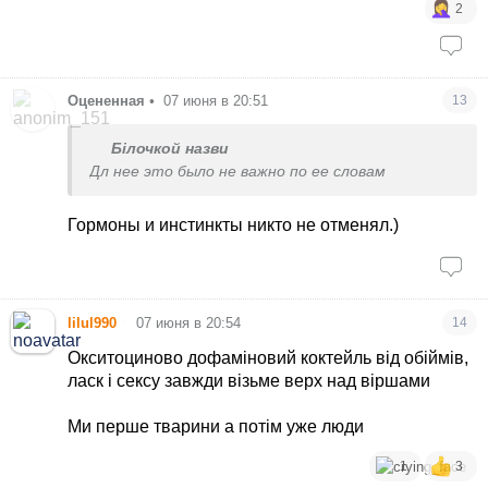
2
Оцененная
•
07 июня в 20:51
13
Білочкой назви
Дл нее это было не важно по ее словам
Гормоны и инстинкты никто не отменял.)
•
lilul990
07 июня в 20:54
14
Окситоциново дофаміновий коктейль від обіймів,
ласк і сексу завжди візьме верх над віршами
Ми перше тварини а потім уже люди
1
3