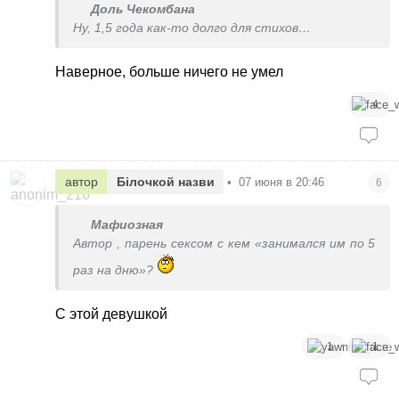
Доль Чекомбана
Ну, 1,5 года как-то долго для стихов…
Наверное, больше ничего не умел
4
автор
Білочкой назви
•
07 июня в 20:46
6
Мафиозная
Автор , парень сексом с кем «занимался им по 5
раз на дню»?
С этой девушкой
1
1