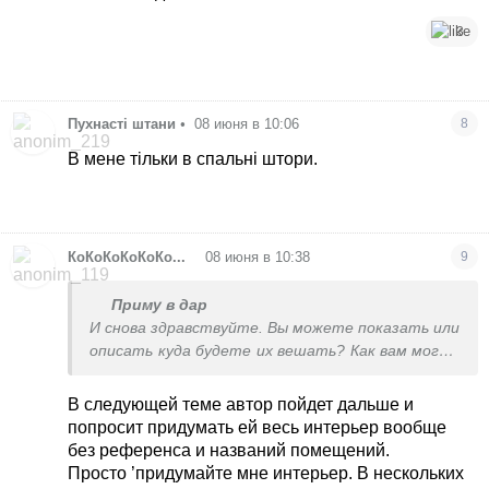
3
Пухнасті штани
•
08 июня в 10:06
8
В мене тільки в спальні штори.
•
КоКоКоКоКоКо...
08 июня в 10:38
9
Приму в дар
И снова здравствуйте. Вы можете показать или
описать куда будете их вешать? Как вам могут
что-то посоветовать не видя общего
интерьера
В следующей теме автор пойдет дальше и
попросит придумать ей весь интерьер вообще
без референса и названий помещений.
Просто ’придумайте мне интерьер. В нескольких