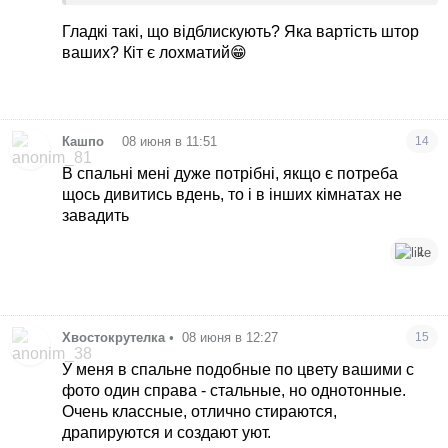
чіпляється, бо в мене кішка.
Гладкі такі, що відблискують? Яка вартість штор
ваших? Кіт є лохматий😁
•
Кашпо
08 июня в 11:51
14
В спальні мені дуже потрібні, якщо є потреба
щось дивитись вдень, то і в інших кімнатах не
завадить
1
Xвостокрутелка
•
08 июня в 12:27
15
У меня в спальне подобные по цвету вашими с
фото один справа - стальные, но однотонные.
Очень классные, отлично стираются,
драпируются и создают уют.