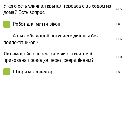
У кого есть уличная крытая терраса с выходом из
+
15
дома? Есть вопрос
Робот для миття вікон
+
4
А вы себе домой покупаете диваны без
+
16
подлокотников?
Як самостійно перевірити чи є в квартирі
+
10
прихована проводка перед свердлінням?
Штори мікровелюр
+
6