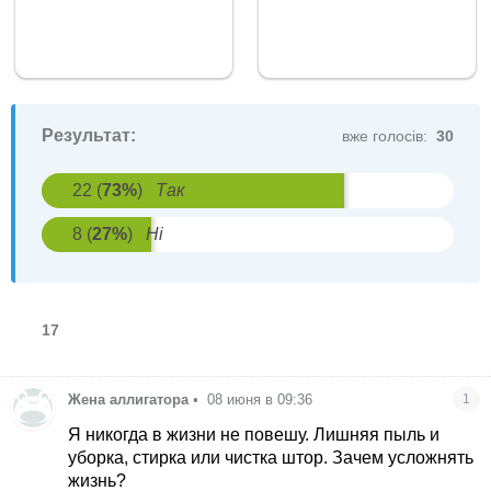
Результат:
вже голосів:
30
22
(
73
%
)
Так
8
(
27
%
)
Ні
17
Жена аллигатора
•
08 июня в 09:36
1
Я никогда в жизни не повешу. Лишняя пыль и
уборка, стирка или чистка штор. Зачем усложнять
жизнь?