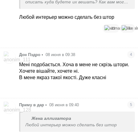
описать куда будете их вешать? Как вам могут
что-то посоветовать не видя общего
интерьера
Любой интерьер можно сделать без штор
11
1
Дон Пэдро
•
08 июня в 09:38
4
Мені подобається. Хоча в мене не скрізь штори.
Хочете вішайте, хочете ні.
В мене якраз такої якості. Дуже класні
Приму в дар
•
08 июня в 09:40
5
Жена аллигатора
Любой интерьер можно сделать без штор