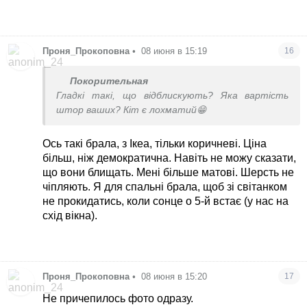
Проня_Прокоповна
•
08 июня в 15:19
16
Покорительная
Гладкі такі, що відблискують? Яка вартість
штор ваших? Кіт є лохматий😁
Ось такі брала, з Ікеа, тільки коричневі. Ціна
більш, ніж демократична. Навіть не можу сказати,
що вони блищать. Мені більше матові. Шерсть не
чіпляють. Я для спальні брала, щоб зі світанком
не прокидатись, коли сонце о 5-й встає (у нас на
схід вікна).
Проня_Прокоповна
•
08 июня в 15:20
17
Не причепилось фото одразу.