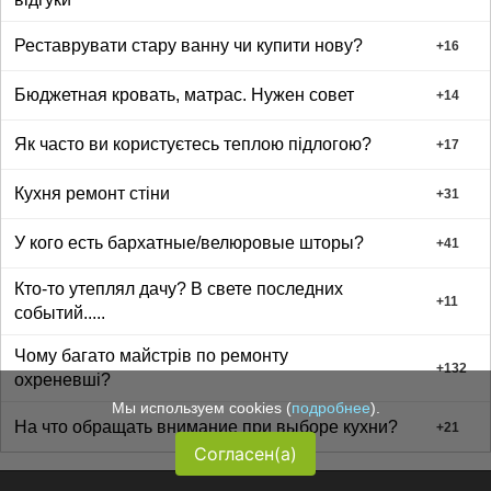
Реставрувати стару ванну чи купити нову?
+
16
Бюджетная кровать, матрас. Нужен совет
+
14
Як часто ви користуєтесь теплою підлогою?
+
17
Кухня ремонт стіни
+
31
У кого есть бархатные/велюровые шторы?
+
41
Кто-то утеплял дачу? В свете последних
+
11
событий.....
Чому багато майстрів по ремонту
+
132
охреневші?
Мы используем cookies (
подробнее
).
На что обращать внимание при выборе кухни?
+
21
Согласен(а)