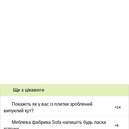
Ще з цiкавого
Покажіть як у вас із плитки зроблений
+
14
випуклий кут?
Меблева фабрика Sofa напишіть будь ласка
+
6
відгуки