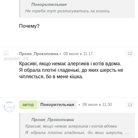
Покорительная
Не треба тут розписуватись за когось
Почему?
Проня_Прокоповна
•
08 июня в 11:17
12
Красиві, якщо немає алергиків і котів вдома.
Я обрала плотні гладенькі, до яких шерсть не
чіпляється, бо в мене кішка.
автор
Покорительная
•
08 июня в 11:30
13
Проня_Прокоповна
Красиві, якщо немає алергиків і котів вдома.
Я обрала плотні гладенькі, до яких шерсть не