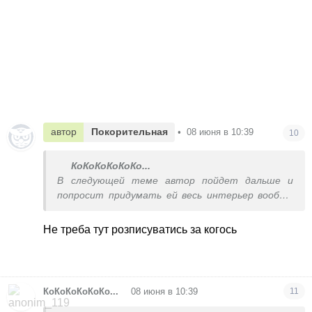
автор
Покорительная
•
08 июня в 10:39
10
КоКоКоКоКоКо...
В следующей теме автор пойдет дальше и
попросит придумать ей весь интерьер вообще
без референса и названий помещений.
Просто ’придумайте мне интерьер. В
Не треба тут розписуватись за когось
нескольких вариантах. Немедленно’
•
КоКоКоКоКоКо...
08 июня в 10:39
11