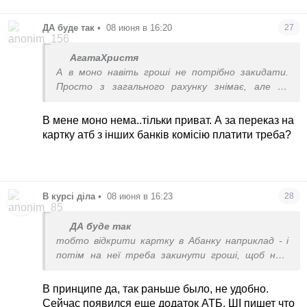
ДА буде так
•
08 июня в 16:20
27
АгатаХристя
А в моно навіть гроші не потрібно закидати.
Просто з загального рахунку знімає, але по
карті знижки
В мене моно нема..тільки приват. А за переказ на
картку атб з інших банків комісію платити треба?
В курсі діла
•
08 июня в 16:23
28
ДА буде так
тобто відкрити картку в Абанку наприклад - і
потім на неї треба закинути гроші, щоб нею
платити в атб, да?
В принципе да, так раньше было, не удобно.
Сейчас появился еще додаток АТБ, ШІ пишет что