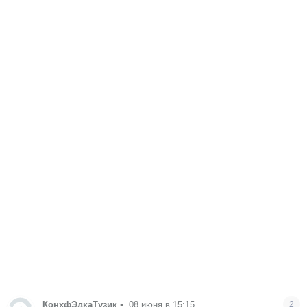
КонхфЭдкаТузик
•
08 июня в 15:15
2