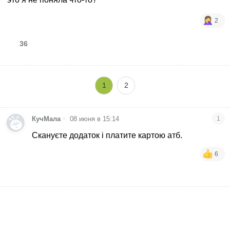
2
36
1
2
•
КучМала
08 июня в 15:14
1
Скануєте додаток і платите картою атб.
6