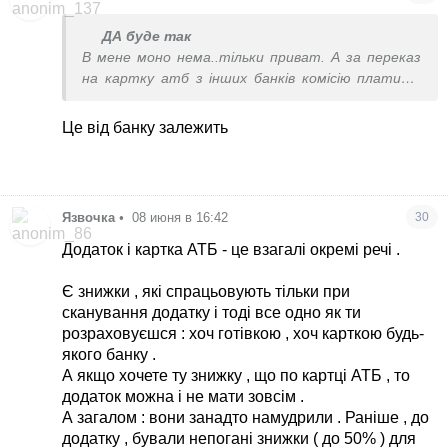
ДА буде так
В мене моно нема..тільки приват. А за переказ
на картку атб з інших банків комісію платити
треба?
Це від банку залежить
Язвочка
•
08 июня в 16:42
30
Додаток і картка АТБ - це взагалі окремі речі .
Є знижки , які спрацьовують тільки при
сканування додатку і тоді все одно як ти
розраховуєшся : хоч готівкою , хоч карткою будь-
якого банку .
А якщо хочете ту знижку , що по картці АТБ , то
додаток можна і не мати зовсім .
А загалом : вони занадто намудрили . Раніше , до
додатку , бували непогані знижки ( до 50% ) для