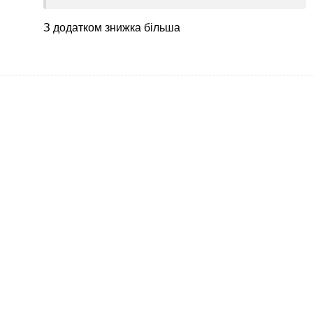
Но кассирша сказала , что нет, только додаток
З додатком знижка більша
В таком случае я не стала бы вообще
заморачиваться , снесу додаток