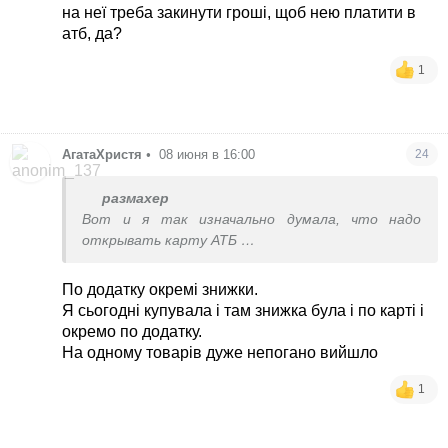
на неї треба закинути гроші, щоб нею платити в
атб, да?
1
АгатаХристя
•
08 июня в 16:00
24
размахер
Вот и я так изначально думала, что надо
открывать карту АТБ
Но кассирша сказала , что нет, только додаток
По додатку окремі знижки.
В таком случае я не стала бы вообще
Я сьогодні купувала і там знижка була і по карті і
заморачиваться , снесу додаток
окремо по додатку.
На одному товарів дуже непогано вийшло
1