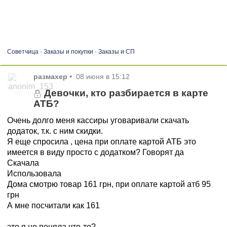
Советчица
-
Заказы и покупки
-
Заказы и СП
размахер
•
08 июня в 15:12
Девочки, кто разбирается в карте
АТБ?
Очень долго меня кассиры уговаривали скачать
додаток, т.к. с ним скидки.
Я еще спросила , цена при оплате картой АТБ это
имеется в виду просто с додатком? Говорят да
Скачала
Использовала
Дома смотрю товар 161 грн, при оплате картой атб 95
грн
А мне посчитали как 161
это я не поняла что-то?