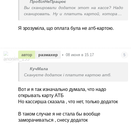
ПробілНеПрацює
Вы сканировали додаток этот на кассе? Надо
сканировать. Ну и платить картой, которая с
атб. Я себе абанк так сделала. И скидки и
кешбек
Я зрозуміла, що оплата була не атб-картою.
автор
размахер
•
08 июня в 15:17
5
КучМала
Скануєте додаток і платите картою атб.
Вот и я так изначально думала, что надо
открывать карту АТБ
Но кассирша сказала , что нет, только додаток
В таком случае я не стала бы вообще
заморачиваться , снесу додаток