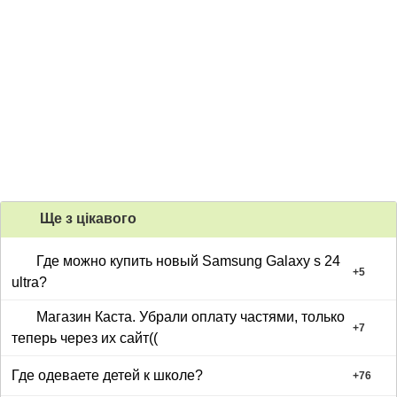
Ще з цiкавого
Где можно купить новый Samsung Galaxy s 24
+
5
ultra?
Магазин Каста. Убрали оплату частями, только
+
7
теперь через их сайт((
Где одеваете детей к школе?
+
76