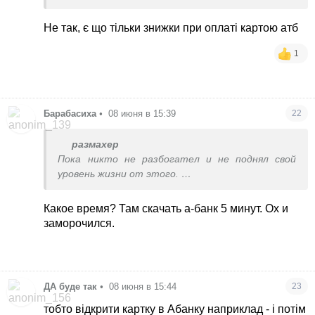
знижки, тепер є додаток
Не так, є що тільки знижки при оплаті картою атб
1
Барабасиха
•
08 июня в 15:39
22
размахер
Пока никто не разбогател и не поднял свой
уровень жизни от этого.
Значит, на другое надо тратить время)
Какое время? Там скачать а-банк 5 минут. Ох и
заморочился.
ДА буде так
•
08 июня в 15:44
23
тобто відкрити картку в Абанку наприклад - і потім