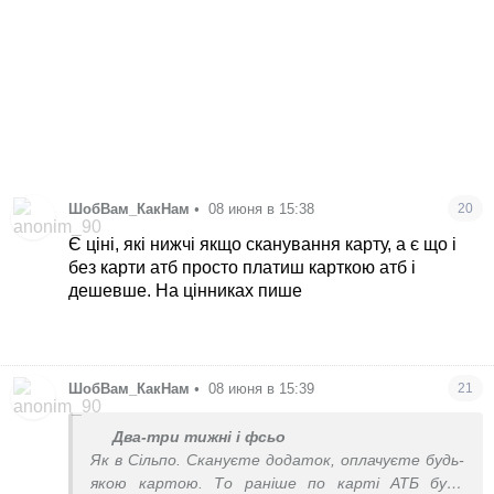
ШобВам_КакНам
•
08 июня в 15:38
20
Є ціні, які нижчі якщо сканування карту, а є що і
без карти атб просто платиш карткою атб і
дешевше. На цінниках пише
ШобВам_КакНам
•
08 июня в 15:39
21
Два-три тижні і фсьо
Як в Сільпо. Скануєте додаток, оплачуєте будь-
якою картою. То раніше по карті АТБ були