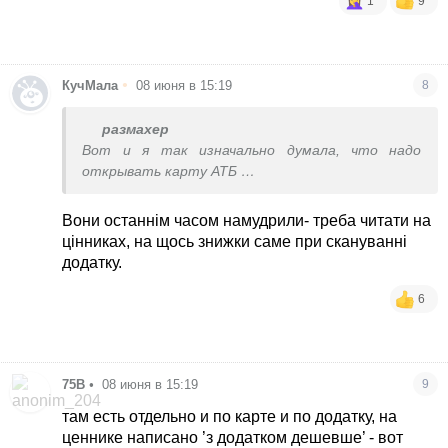
1
9
•
КучМала
08 июня в 15:19
8
размахер
Вот и я так изначально думала, что надо
открывать карту АТБ
Но кассирша сказала , что нет, только додаток
Вони останнім часом намудрили- треба читати на
В таком случае я не стала бы вообще
цінниках, на щось знижки саме при скануванні
заморачиваться , снесу додаток
додатку.
6
75В
•
08 июня в 15:19
9
там есть отдельно и по карте и по додатку, на
ценнике написано ’з додатком дешевше’ - вот