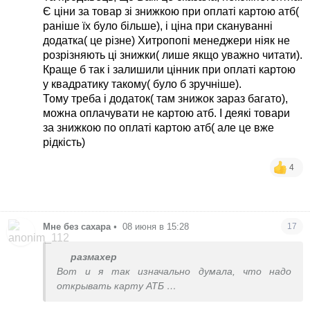
Є ціни за товар зі знижкою при оплаті картою атб(
раніше їх було більше), і ціна при скануванні
додатка( це різне) Хитропопі менеджери ніяк не
розрізняють ці знижки( лише якщо уважно читати).
Краще б так і залишили цінник при оплаті картою
у квадратику такому( було б зручніше).
Тому треба і додаток( там знижок зараз багато),
можна оплачувати не картою атб. І деякі товари
за знижкою по оплаті картою атб( але це вже
рідкість)
4
Мне без сахара
•
08 июня в 15:28
17
размахер
Вот и я так изначально думала, что надо
открывать карту АТБ
Но кассирша сказала , что нет, только додаток