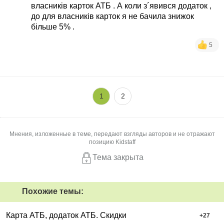
власників карток АТБ . А коли з´явився додаток ,
до для власників карток я не бачила знижок
більше 5% .
5
1
2
Мнения, изложенные в теме, передают взгляды авторов и не отражают
позицию Kidstaff
Тема закрыта
Похожие темы:
Карта АТБ, додаток АТБ. Скидки
+
27