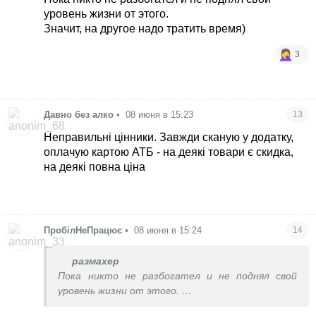
уровень жизни от этого.
Значит, на другое надо тратить время)
3
Давно без алко
•
08 июня в 15:23
13
Неправильні цінники. Завжди сканую у додатку,
оплачую картою АТБ - на деякі товари є скидка,
на деякі повна ціна
ПробілНеПрацює
•
08 июня в 15:24
14
размахер
Пока никто не разбогател и не поднял свой
уровень жизни от этого.
Значит, на другое надо тратить время)