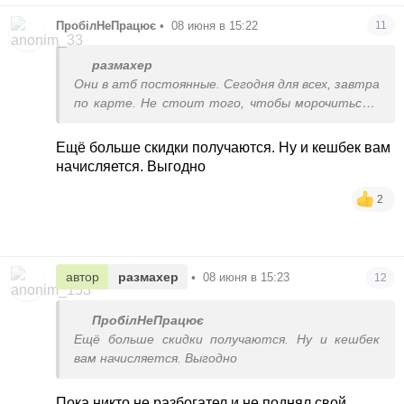
ПробілНеПрацює
•
08 июня в 15:22
11
размахер
Они в атб постоянные. Сегодня для всех, завтра
по карте. Не стоит того, чтобы морочиться и
иметь лишнюю карту
Ещё больше скидки получаются. Ну и кешбек вам
начисляется. Выгодно
2
автор
размахер
•
08 июня в 15:23
12
ПробілНеПрацює
Ещё больше скидки получаются. Ну и кешбек
вам начисляется. Выгодно
Пока никто не разбогател и не поднял свой