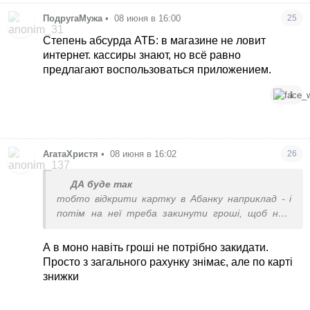
ПодругаМужа
•
08 июня в 16:00
25
Степень абсурда АТБ: в магазине не ловит
интернет. кассиры знают, но всё равно
предлагают воспользоваться приложением.
1
АгатаХристя
•
08 июня в 16:02
26
ДА буде так
тобто відкрити картку в Абанку наприклад - і
потім на неї треба закинути гроші, щоб нею
платити в атб, да?
А в моно навіть гроші не потрібно закидати.
Просто з загального рахунку знімає, але по карті
знижки