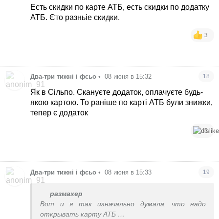
Есть скидки по карте АТБ, есть скидки по додатку
В таком случае я не стала бы вообще
АТБ. Єто разньіе скидки.
заморачиваться , снесу додаток
3
Два-три тижні і фсьо
•
08 июня в 15:32
18
Як в Сільпо. Скануєте додаток, оплачуєте будь-
якою картою. То раніше по карті АТБ були знижки,
тепер є додаток
5
Два-три тижні і фсьо
•
08 июня в 15:33
19
размахер
Вот и я так изначально думала, что надо
открывать карту АТБ