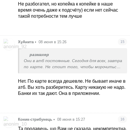
Не разбогател, но копейка к копейке в наше
время очень даже к подсчёту) если нет сейчас
такой потребности тем лучше
ХуАнита
•
08 июня в 15:26
15
размахер
Они в атб постоянные. Сегодня для всех, завтра
по карте. Не стоит того, чтобы морочиться и
иметь лишнюю карту
Нет. По карте всегда дешевле. Не бывает иначе в
атб. Вы хоть разберитесь. Карту никакую не надо.
Банки их так дают. Она в приложении.
Коник-стрибунець
•
08 июня в 15:27
16
Та продавець, що Вам це сказала, некомпетентна.