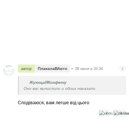
автор
ПлакалаВАвто
•
08 июня в 20:34
2
ЖующаЯКонфету
Они вас вычислили и обоих наказали
Сподіваюся, вам легше від цього
2
1