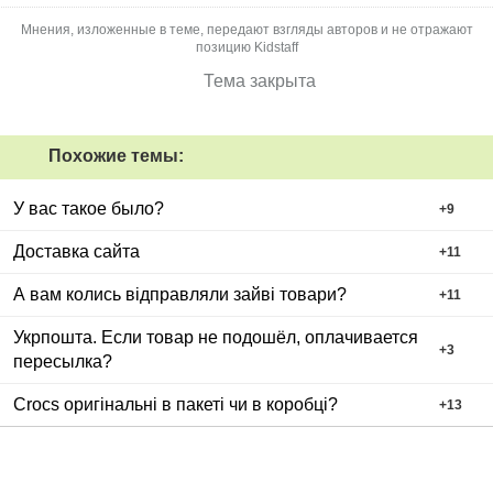
Мнения, изложенные в теме, передают взгляды авторов и не отражают
позицию Kidstaff
Тема закрыта
Похожие темы:
У вас такое было?
+
9
Доставка сайта
+
11
А вам колись відправляли зайві товари?
+
11
Укрпошта. Если товар не подошёл, оплачивается
+
3
пересылка?
Crocs оригінальні в пакеті чи в коробці?
+
13