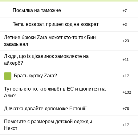
Посылка на таможне
+
7
Temu возврат, пришел код на возврат
+
2
Летние брюки Zara может кто-то так Бин
+
23
заказывал
Люди, що із цікавинок замовляєте на
+
11
айхерб?
Брать куртку Zara?
+
17
Тут есть кто то, кто живёт в ЕС и шопится на
+
132
Али?
Дівчатка давайте допоможе Естоніії
+
78
Помогите с размером детской одежды
+
17
Некст