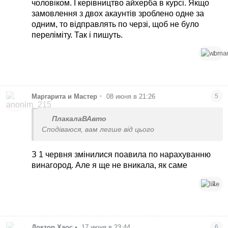
чоловіком. І керівництво айхерба в курсі. Якщо
замовлення з двох акаунтів зроблено одне за
одним, то відправлять по черзі, щоб не було
переліміту. Так і пишуть.
1
•
Маргарита и Мастер
08 июня в 21:26
5
ПлакалаВАвто
Сподіваюся, вам легше від цього
З 1 червня змінилися поавила по нарахуванню
винагород. Але я ще не вникала, як саме
1
Доктор Хаос
•
17 июня в 23:44
6