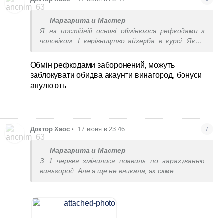
Маргарита и Мастер
Я на постійній основі обмінююся рефкодами з
чоловіком. І керівництво айхерба в курсі. Якщо
замовлення з двох акаунтів зроблено одне за
одним, то відправлять по черзі, щоб не було
Обмін рефкодами заборонений, можуть
переліміту. Так і пишуть.
заблокувати обидва акаунти винагород, бонуси
анулюють
Доктор Хаос
•
17 июня в 23:46
7
Маргарита и Мастер
З 1 червня змінилися поавила по нарахуванню
винагород. Але я ще не вникала, як саме