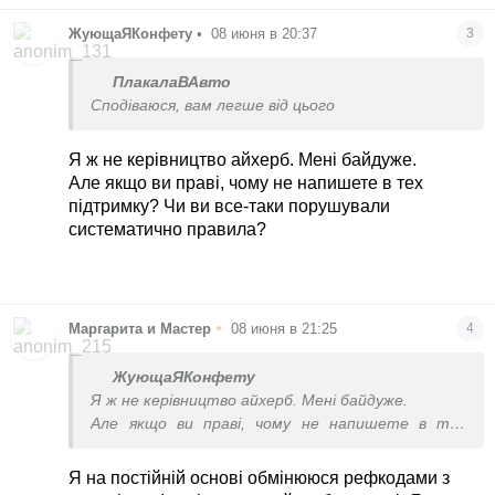
ЖующаЯКонфету
•
08 июня в 20:37
3
ПлакалаВАвто
Сподіваюся, вам легше від цього
Я ж не керівництво айхерб. Мені байдуже.
Але якщо ви праві, чому не напишете в тех
підтримку? Чи ви все-таки порушували
систематично правила?
•
Маргарита и Мастер
08 июня в 21:25
4
ЖующаЯКонфету
Я ж не керівництво айхерб. Мені байдуже.
Але якщо ви праві, чому не напишете в тех
підтримку? Чи ви все-таки порушували
систематично правила?
Я на постійній основі обмінююся рефкодами з