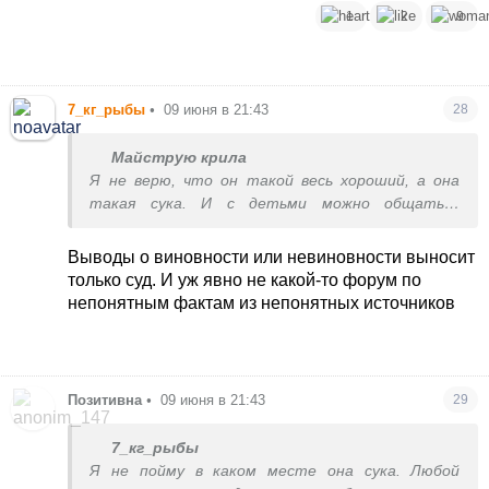
1
2
9
7_кг_рыбы
•
09 июня в 21:43
28
Майструю крила
Я не верю, что он такой весь хороший, а она
такая сука. И с детьми можно общаться
ВСЕГДА, но это нужно хотеть приехать,
дозвониться, прийти в школу, отстоять свои
Выводы о виновности или невиновности выносит
права. А чел 2 года не общается с родными
только суд. И уж явно не какой-то форум по
детьми будучи в одной стране.
непонятным фактам из непонятных источников
Позитивна
•
09 июня в 21:43
29
7_кг_рыбы
Я не пойму в каком месте она сука. Любой