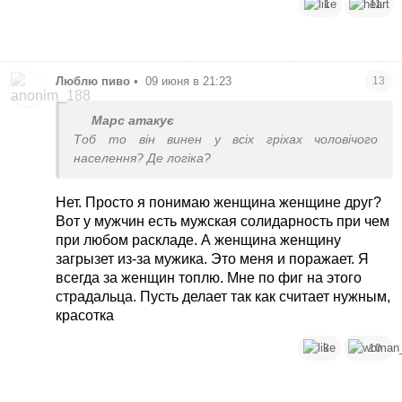
1
11
Люблю пиво
•
09 июня в 21:23
13
Марс атакує
Тоб то він винен у всіх гріхах чоловічого
населення? Де логіка?
Нет. Просто я понимаю женщина женщине друг?
Вот у мужчин есть мужская солидарность при чем
при любом раскладе. А женщина женщину
загрызет из-за мужика. Это меня и поражает. Я
всегда за женщин топлю. Мне по фиг на этого
страдальца. Пусть делает так как считает нужным,
красотка
3
10