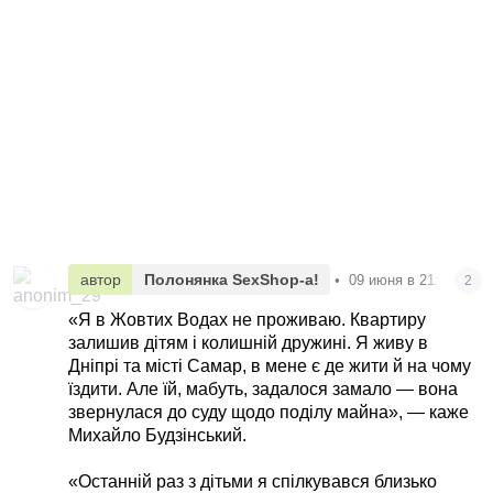
автор
Полонянка SexShop-а!
•
09 июня в 21:16
2
«Я в Жовтих Водах не проживаю. Квартиру
залишив дітям і колишній дружині. Я живу в
Дніпрі та місті Самар, в мене є де жити й на чому
їздити. Але їй, мабуть, задалося замало — вона
звернулася до суду щодо поділу майна», — каже
Михайло Будзінський.
«Останній раз з дітьми я спілкувався близько