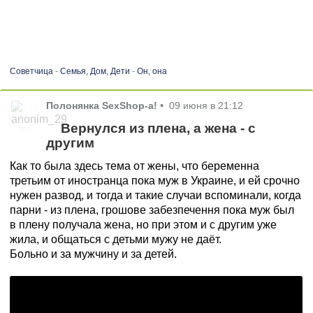
Советчица
-
Семья, Дом, Дети
-
Он, она
Полонянка SexShop-а!
•
09 июня в 21:12
Вернулся из плена, а жена - с
другим
Как то была здесь тема от жены, что беременна
третьим от иностранца пока муж в Украине, и ей срочно
нужен развод, и тогда и такие случаи вспоминали, когда
парни - из плена, грошове забезпечення пока муж был
в плену получала жена, но при этом и с другим уже
жила, и общаться с детьми мужу не даёт.
Больно и за мужчину и за детей.