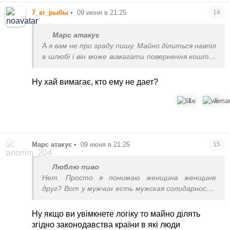
7_кг_рыбы
•
09 июня в 21:25
14
Марс атакує
А я вам не про зраду пишу. Майно ділиться навпіл
в шлюбі і він може вимагати повернення коштів.
І правильно зробить.
Ну хай вимагає, кто ему не дает?
1
5
Марс атакує
•
09 июня в 21:25
15
Люблю пиво
Нет. Просто я понимаю женщина женщине
друг? Вот у мужчин есть мужская солидарность
при чем при любом раскладе. А женщина
женщину загрызет из-за мужика. Это меня и
Ну якщо ви увімкнете логіку то майно ділять
поражает. Я всегда за женщин топлю. Мне по
згідно законодавства країни в які люди