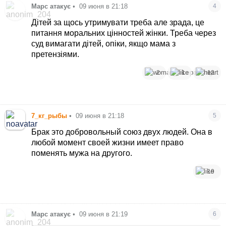
Марс атакує
•
09 июня в 21:18
4
Дітей за щось утримувати треба але зрада, це
питання моральних цінностей жінки. Треба через
суд вимагати дітей, опіки, якщо мама з
претензіями.
2
1
12
7_кг_рыбы
•
09 июня в 21:18
5
Брак это добровольный союз двух людей. Она в
любой момент своей жизни имеет право
поменять мужа на другого.
19
Марс атакує
•
09 июня в 21:19
6