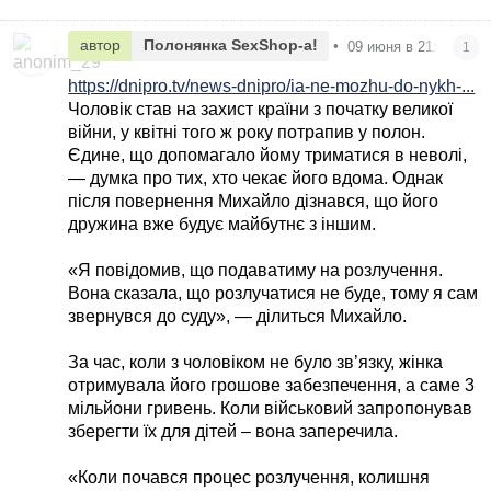
автор
Полонянка SexShop-а!
•
09 июня в 21:15
1
https://dnipro.tv/news-dnipro/ia-ne-mozhu-do-nykh-...
Чоловік став на захист країни з початку великої
війни, у квітні того ж року потрапив у полон.
Єдине, що допомагало йому триматися в неволі,
— думка про тих, хто чекає його вдома. Однак
після повернення Михайло дізнався, що його
дружина вже будує майбутнє з іншим.
«Я повідомив, що подаватиму на розлучення.
Вона сказала, що розлучатися не буде, тому я сам
звернувся до суду», — ділиться Михайло.
За час, коли з чоловіком не було зв’язку, жінка
отримувала його грошове забезпечення, а саме 3
мільйони гривень. Коли військовий запропонував
зберегти їх для дітей – вона заперечила.
«Коли почався процес розлучення, колишня