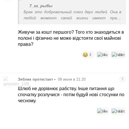
7_кг_рыбы
Брак это добровольный союз двух людей. Она в
любой момент своей жизни имеет право
поменять мужа на другого.
Живучи за кошт першого? Того хто знаходиться в
полоні і фізично не може відстояти свої майнові
права?
3
3
29
Зяблик протестант
•
09 июня в 21:20
7
Шлюб не дорівнює рабству. Інше питання що
спочатку розлучися - потім будуй нові стосунки по
чесному.
3
13