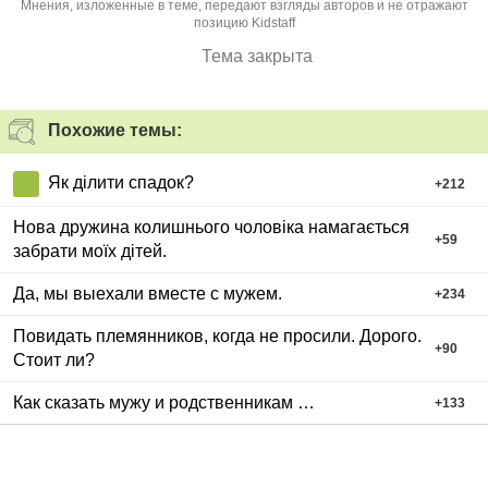
Мнения, изложенные в теме, передают взгляды авторов и не отражают
позицию Kidstaff
Тема закрыта
Похожие темы:
Як ділити спадок?
+
212
Нова дружина колишнього чоловіка намагається
+
59
забрати моїх дітей.
Да, мы выехали вместе с мужем.
+
234
Повидать племянников, когда не просили. Дорого.
+
90
Стоит ли?
Как сказать мужу и родственникам …
+
133