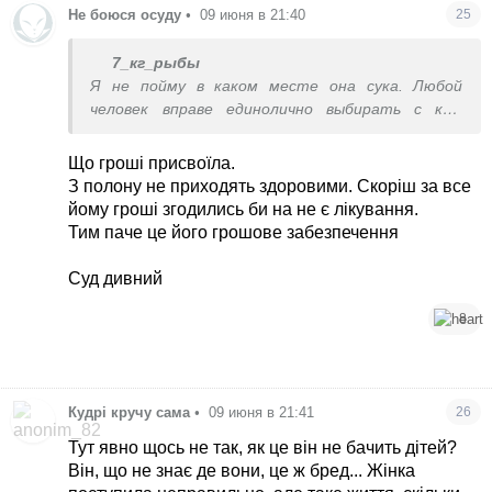
Не боюся осуду
•
09 июня в 21:40
25
7_кг_рыбы
Я не пойму в каком месте она сука. Любой
человек вправе единолично выбирать с кем
проводить время.
Що гроші присвоїла.
З полону не приходять здоровими. Скоріш за все
йому гроші згодились би на не є лікування.
Тим паче це його грошове забезпечення
Суд дивний
8
Кудрі кручу сама
•
09 июня в 21:41
26
Тут явно щось не так, як це він не бачить дітей?
Він, що не знає де вони, це ж бред... Жінка