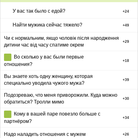
У вас так было с едой?
+
24
Найти мужика сейчас тяжело?
+
49
Чи є нормальним, якщо чоловік після народження
+
29
дитини час від часу спатиме окрем
Во сколько у вас были первые
+
18
отношения?
Вы знаете хоть одну женщину, которая
+
39
специально уводила чужого мужа?
Подозреваю, что меня приворожили. Куда можно
+
30
обратиться? Тролли мимо
Кому в вашей паре повезло больше с
+
34
партнёром?
Надо наладить отношения с мужем
+
26