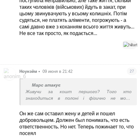
поступила неправильно, але таке життя, скільки
таких чоловіків (військових) йдуть в закат, при
цьому звинувачують у всьому колишніх. Потім
судяться, не платять аліменти, погрожують - а
самі давно вже з коханням всього життя живуть...
Не все так просто, як подається...
2
Ноунэйм
•
09 июня в 21:42
27
Марс атакує
Живучи за кошт першого? Того хто
знаходиться в полоні і фізично не може
відстояти свої майнові права?
Он же сам оставил жену и детей и пошел
добровольцем. Должен был понимать, что есть
ответственность. Но нет. Теперь пожинает то, что
посеял