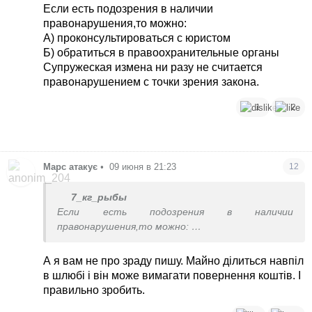
Если есть подозрения в наличии
правонарушения,то можно:
А) проконсультироваться с юристом
Б) обратиться в правоохранительные органы
Супружеская измена ни разу не считается
правонарушением с точки зрения закона.
1
2
Марс атакує
•
09 июня в 21:23
12
7_кг_рыбы
Если есть подозрения в наличии
правонарушения,то можно:
А) проконсультироваться с юристом
Б) обратиться в правоохранительные органы
А я вам не про зраду пишу. Майно ділиться навпіл
Супружеская измена ни разу не считается
в шлюбі і він може вимагати повернення коштів. І
правонарушением с точки зрения закона.
правильно зробить.