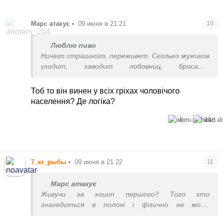
Марс атакує
•
09 июня в 21:21
10
Люблю пиво
Ничего страшного, переживет. Сколько мужиков
уходит, заводит лобовниц, бросают
беременных, с детьми, не платят алиментов.
Что теперь нам его пожалеть, патаму что из
Тоб то він винен у всіх гріхах чоловічого
плена бедненький
населення? Де логіка?
1
16
7_кг_рыбы
•
09 июня в 21:22
11
Марс атакує
Живучи за кошт першого? Того хто
знаходиться в полоні і фізично не може
відстояти свої майнові права?