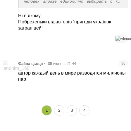
человек вправе единолично выбирать с кем
проводить время.
Ні в якому.
Побрехеньки від авторів ’пригоди українок
заграніцей’
4
Файна цьоця
•
09 июня в 21:44
30
автор каждый день в мире разводятся миллионы
пар
1
2
3
4