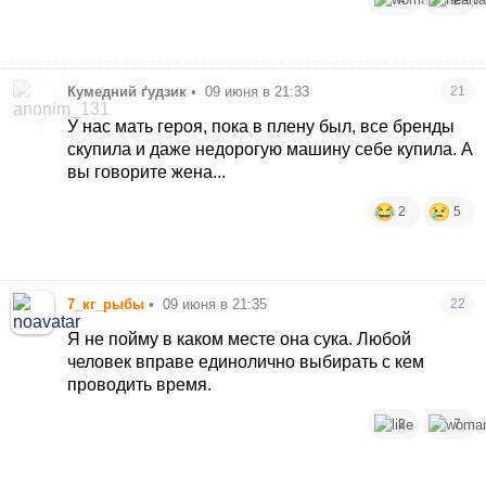
Кумедний ґудзик
•
09 июня в 21:33
21
У нас мать героя, пока в плену был, все бренды
скупила и даже недорогую машину себе купила. А
вы говорите жена...
2
5
7_кг_рыбы
•
09 июня в 21:35
22
Я не пойму в каком месте она сука. Любой
человек вправе единолично выбирать с кем
проводить время.
3
7