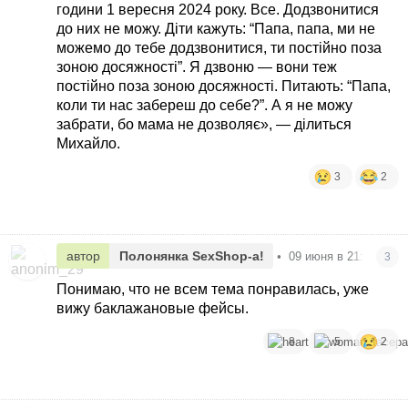
години 1 вересня 2024 року. Все. Додзвонитися
до них не можу. Діти кажуть: “Папа, папа, ми не
можемо до тебе додзвонитися, ти постійно поза
зоною досяжності”. Я дзвоню — вони теж
постійно поза зоною досяжності. Питають: “Папа,
коли ти нас забереш до себе?”. А я не можу
забрати, бо мама не дозволяє», — ділиться
Михайло.
3
2
автор
Полонянка SexShop-а!
•
09 июня в 21:16
3
Понимаю, что не всем тема понравилась, уже
вижу баклажановые фейсы.
8
5
2