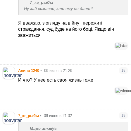
7_кг_рыбы
Ну хай вимагає, кто ему не дает?
Я вважаю, з огляду на війну і пережиті
страждання, суд буде на його боці. Якщо він
зважиться
4
Алина-1240
•
09 июня в 21:29
18
И что? У нее есть своя жизнь тоже
4
7_кг_рыбы
•
09 июня в 21:32
19
Марс атакує