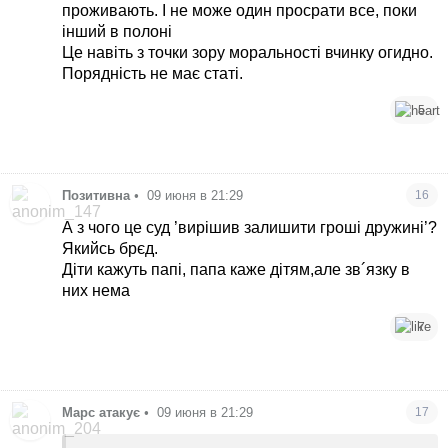
фиг на этого страдальца. Пусть делает так
проживають. І не може один просрати все, поки
как считает нужным, красотка
інший в полоні
Це навіть з точки зору моральності вчинку огидно.
Порядність не має статі.
5
Позитивна
•
09 июня в 21:29
16
А з чого це суд ’вирішив залишити гроші дружині’?
Якийсь брєд.
Діти кажуть папі, папа каже дітям,але зв´язку в
них нема
7
Марс атакує
•
09 июня в 21:29
17