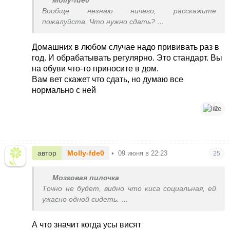
Molly-fde0
Вообще незнаю ничего, расскажите
пожалуйста. Что нужно сдать?
И как вообще действовать
У меня кот не привит , он домашний никуда не
Домашних в любом случае надо прививать раз в
выходит
год. И обрабатывать регулярно. Это стандарт. Вы
на обуви что-то приносите в дом.
Вам вет скажет что сдать, но думаю все
нормально с ней
2
автор
Molly-fde0
•
09 июня в 22:23
25
Мозговая пилочка
Точно не будет, видно что киса социальная, ей
ужасно одной сидеть.
Она потому такая печальная и потерянная и
усы висят, ничего уже не ждет от жизни. Через
А что значит когда усы висят