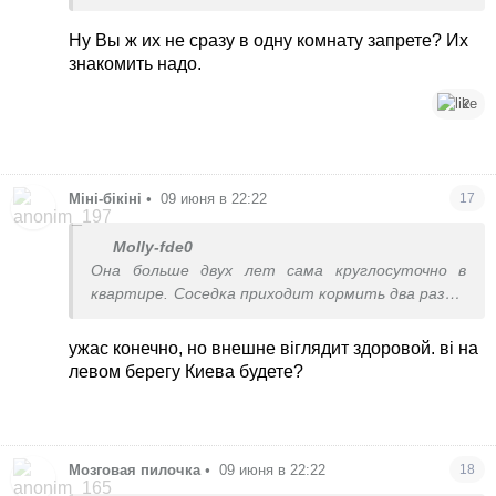
к своему коту припру ее жить
Ну Вы ж их не сразу в одну комнату запрете? Их
знакомить надо.
2
Міні-бікіні
•
09 июня в 22:22
17
Molly-fde0
Она больше двух лет сама круглосуточно в
квартире. Соседка приходит кормить два раза в
неделю пенсионерка
ужас конечно, но внешне віглядит здоровой. ві на
левом берегу Киева будете?
Мозговая пилочка
•
09 июня в 22:22
18