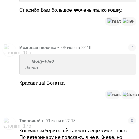
не выглядит больной, просто устала и кормят
видимо говном. В переноску посадите, накроете
Спасибо Вам большое ❤️очень жалко кошку.
чтобы меньше стресса и вкусняшки. Бедная киса
Может вет посоветует что-то
1
9
успокоительное в дорогу
Мозговая пилочка
•
09 июня в 22:18
7
Molly-fde0
фото
Красавица! Богатка
1
1
Так точно!
•
09 июня в 22:18
8
Конечно заберите, ей так жить еще хуже стресс.
По ветеринару не подскажу, я не в Киеве, но