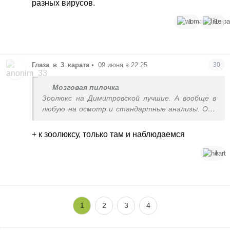
разных вирусов.
1
1
Глаза_в_3_карата
•
09 июня в 22:25
30
Мозговая пилочка
Зоолюкс на Димитровской лучшие. А вообще в
любую на осмотр и стандартные анализы. Она
не выглядит больной, просто устала и кормят
видимо говном. В переноску посадите, накроете
+ к зоолюксу, только там и наблюдаемся
чтобы меньше стресса и вкусняшки. Бедная киса
Может вет посоветует что-то
1
успокоительное в дорогу
1
2
3
4