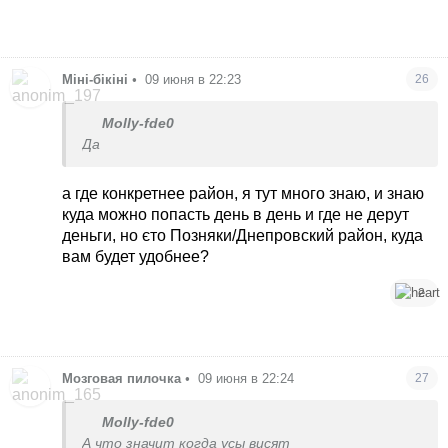
неделю дома взгляд изменится
Міні-бікіні
•
09 июня в 22:23
26
Molly-fde0
Да
а где конкретнее район, я тут много знаю, и знаю
куда можно попасть день в день и где не дерут
деньги, но єто Позняки/Днепровский район, куда
вам будет удобнее?
2
Мозговая пилочка
•
09 июня в 22:24
27
Molly-fde0
А что значит когда усы висят