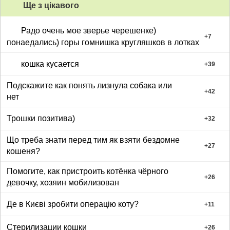
Ще з цiкавого
Радо очень мое зверье черешенке)
+
7
понаедались) горы гомнишка кругляшков в лотках
кошка кусается
+
39
Подскажите как понять лизнула собака или
+
42
нет
Трошки позитива)
+
32
Що треба знати перед тим як взяти бездомне
+
27
кошеня?
Помогите, как пристроить котёнка чёрного
+
26
девочку, хозяин мобилизован
Де в Києві зробити операцію коту?
+
11
Стерилизации кошки
+
26