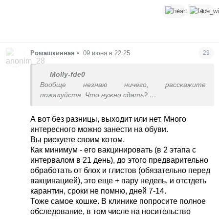
7
17
Ромашкинная
•
09 июня в 22:25
29
Molly-fde0
Вообще незнаю ничего, расскажите
пожалуйста. Что нужно сдать?
И как вообще действовать
У меня кот не привит , он домашний никуда не
А вот без разницы, выходит или нет. Много
выходит
интересного можно занести на обуви.
Вы рискуете своим котом.
Как минимум - его вакцинировать (в 2 этапа с
интервалом в 21 день), до этого предварительно
обработать от блох и глистов (обязательно перед
вакцинацией), это еще + пару недель, и отстдеть
карантин, сроки не помню, дней 7-14.
Тоже самое кошке. В клинике попросите полное
обследование, в том числе на носительство