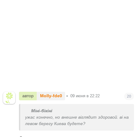
автор
Molly-fde0
•
09 июня в 22:22
20
Міні-бікіні
ужас конечно, но внешне віглядит здоровой. ві на
левом берегу Киева будете?