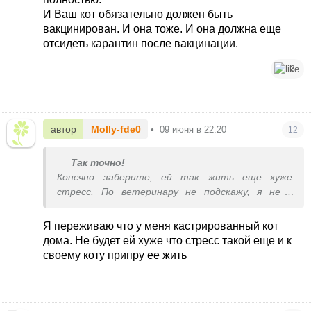
И Ваш кот обязательно должен быть
вакцинирован. И она тоже. И она должна еще
отсидеть карантин после вакцинации.
3
автор
Molly-fde0
•
09 июня в 22:20
12
Так точно!
Конечно заберите, ей так жить еще хуже
стресс. По ветеринару не подскажу, я не в
Киеве, но думаю, можно к любому. Скорее всего
она просто запущенная, ведь не уличная.
Я переживаю что у меня кастрированный кот
дома. Не будет ей хуже что стресс такой еще и к
своему коту припру ее жить