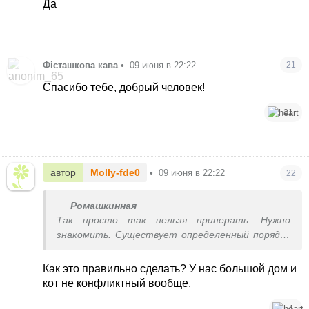
Да
Фісташкова кава
•
09 июня в 22:22
21
Спасибо тебе, добрый человек!
21
автор
Molly-fde0
•
09 июня в 22:22
22
Ромашкинная
Так просто так нельзя приперать. Нужно
знакомить. Существует определенный порядок
действий для ввода нового кота в семью с
другим котом, чтобы минимизировать стресс и
Как это правильно сделать? У нас большой дом и
постараться исключить бойню. По умолчанию
кот не конфликтный вообще.
она и будет - за ресурсы (территория, хозяин,
лотки, игрушки, лежанки, еда).
4