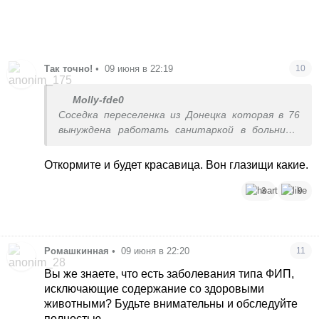
Так точно!
•
09 июня в 22:19
10
Molly-fde0
Соседка переселенка из Донецка которая в 76
вынуждена работать санитаркой в больнице.
Хозяйка кошки вообще сказала выкинь ее , а она
ходит кормит за свой счет. Не мне судить
Откормите и будет красавица. Вон глазищи какие.
3
9
Ромашкинная
•
09 июня в 22:20
11
Вы же знаете, что есть заболевания типа ФИП,
исключающие содержание со здоровыми
животными? Будьте внимательны и обследуйте
полностью.