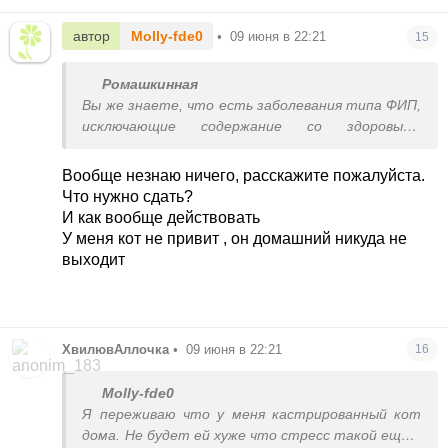
автор
Molly-fde0
•
09 июня в 22:21
15
Ромашкинная
Вы же знаете, что есть заболевания типа ФИП,
исключающие содержание со здоровыми
животными? Будьте внимательны и
обследуйте полностью.
Вообще незнаю ничего, расскажите пожалуйста.
И Ваш кот обязательно должен быть
Что нужно сдать?
вакцинирован. И она тоже. И она должна еще
И как вообще действовать
отсидеть карантин после вакцинации.
У меня кот не привит , он домашний никуда не
выходит
ХвилювАллочка
•
09 июня в 22:21
16
Molly-fde0
Я переживаю что у меня кастрированный кот
дома. Не будет ей хуже что стресс такой еще и