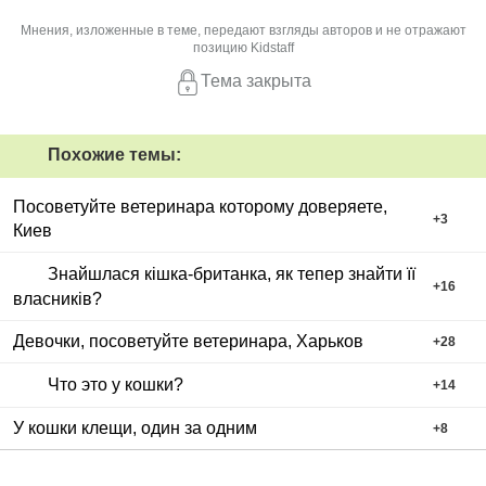
Мнения, изложенные в теме, передают взгляды авторов и не отражают
позицию Kidstaff
Тема закрыта
Похожие темы:
Посоветуйте ветеринара которому доверяете,
+
3
Киев
Знайшлася кішка-британка, як тепер знайти її
+
16
власників?
Девочки, посоветуйте ветеринара, Харьков
+
28
Что это у кошки?
+
14
У кошки клещи, один за одним
+
8