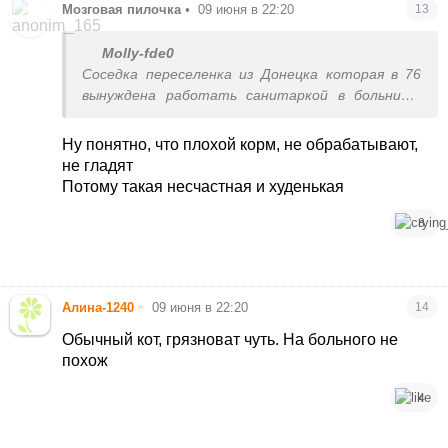
Мозговая пилочка
•
09 июня в 22:20
13
Molly-fde0
Соседка переселенка из Донецка которая в 76
вынуждена работать санитаркой в больнице.
Хозяйка кошки вообще сказала выкинь ее , а она
ходит кормит за свой счет. Не мне судить
Ну понятно, что плохой корм, не обрабатывают,
не гладят
Потому такая несчастная и худенькая
8
•
Алина-1240
09 июня в 22:20
14
Обычный кот, грязноват чуть. На больного не
похож
4